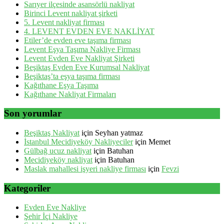
Sarıyer ilçesinde asansörlü nakliyat
Birinci Levent nakliyat şirketi
5. Levent nakliyat firması
4. LEVENT EVDEN EVE NAKLİYAT
Etiler’de evden eve taşıma firması
Levent Eşya Taşıma Nakliye Firması
Levent Evden Eve Nakliyat Şirketi
Beşiktaş Evden Eve Kurumsal Nakliyat
Beşiktaş’ta eşya taşıma firması
Kağıthane Eşya Taşıma
Kağıthane Nakliyat Firmaları
Son yorumlar
Beşiktaş Nakliyat
için
Seyhan yatmaz
İstanbul Mecidiyeköy Nakliyeciler
için
Memet
Gülbağ ucuz nakliyat
için
Batuhan
Mecidiyeköy nakliyat
için
Batuhan
Maslak mahallesi işyeri nakliye firması
için
Fevzi
Kategoriler
Evden Eve Nakliye
Şehir İçi Nakliye