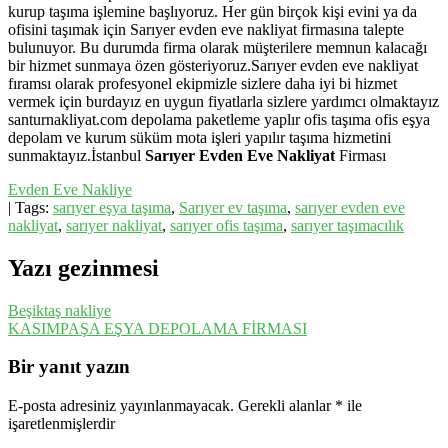
kurup taşıma işlemine başlıyoruz. Her gün birçok kişi evini ya da
ofisini taşımak için Sarıyer evden eve nakliyat firmasına talepte
bulunuyor. Bu durumda
firma olarak müşterilere memnun kalacağı
bir hizmet sunmaya özen gösteriyoruz.Sarıyer evden eve nakliyat
fıramsı olarak profesyonel ekipmizle sizlere daha iyi bi hizmet
vermek için burdayız en uygun fiyatlarla sizlere yardımcı olmaktayız
santurnakliyat.com depolama paketleme yaplır ofis taşıma ofis eşya
depolam ve kurum süküm mota işleri yapılır taşıma hizmetini
sunmaktayız.İstanbul
Sarıyer Evden Eve Nakliyat
Firması
Evden Eve Nakliye
| Tags:
sarıyer eşya taşıma
,
Sarıyer ev taşıma
,
sarıyer evden eve
nakliyat
,
sarıyer nakliyat
,
sarıyer ofis taşıma
,
sarıyer taşımacılık
Yazı gezinmesi
Beşiktaş nakliye
KASIMPAŞA EŞYA DEPOLAMA FİRMASI
Bir yanıt yazın
E-posta adresiniz yayınlanmayacak.
Gerekli alanlar
*
ile
işaretlenmişlerdir