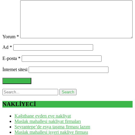
Yorum
*
Ad
*
E-posta
*
İnternet sitesi
NAKLİYECİ
Kağıthane evden eve nakliyat
Maslak mahallesi nakliyat firmaları
Seyrantepe’de eşya taşıma firması lazım
Maslak mahallesi işyeri nakliye firması