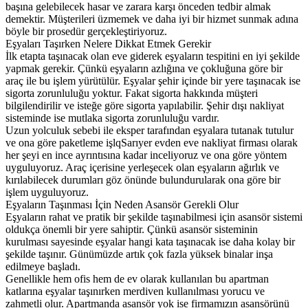
başına gelebilecek hasar ve zarara karşı önceden tedbir almak
demektir. Müşterileri üzmemek ve daha iyi bir hizmet sunmak adına
böyle bir prosedür gerçekleştiriyoruz.
Eşyaları Taşırken Nelere Dikkat Etmek Gerekir
İlk etapta taşınacak olan eve giderek eşyaların tespitini en iyi şekilde
yapmak gerekir. Çünkü eşyaların azlığına ve çokluğuna göre bir
araç ile bu işlem yürütülür. Eşyalar şehir içinde bir yere taşınacak ise
sigorta zorunluluğu yoktur. Fakat sigorta hakkında müşteri
bilgilendirilir ve isteğe göre sigorta yapılabilir. Şehir dışı nakliyat
sisteminde ise mutlaka sigorta zorunluluğu vardır.
Uzun yolculuk sebebi ile eksper tarafından eşyalara tutanak tutulur
ve ona göre paketleme işlqSarıyer evden eve nakliyat firması olarak
her şeyi en ince ayrıntısına kadar inceliyoruz ve ona göre yöntem
uyguluyoruz. Araç içerisine yerleşecek olan eşyaların ağırlık ve
kırılabilecek durumları göz önünde bulundurularak ona göre bir
işlem uyguluyoruz.
Eşyaların Taşınması İçin Neden Asansör Gerekli Olur
Eşyaların rahat ve pratik bir şekilde taşınabilmesi için asansör sistemi
oldukça önemli bir yere sahiptir. Çünkü asansör sisteminin
kurulması sayesinde eşyalar hangi kata taşınacak ise daha kolay bir
şekilde taşınır. Günümüzde artık çok fazla yüksek binalar inşa
edilmeye başladı.
Genellikle hem ofis hem de ev olarak kullanılan bu apartman
katlarına eşyalar taşınırken merdiven kullanılması yorucu ve
zahmetli olur. Apartmanda asansör yok ise firmamızın asansörünü