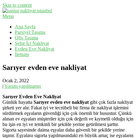
Skip to content
Menu
Evden Eve Nakliyat, İş Yeri Taşıma, Eşya Taşıma
Santur Nakliyat
Ana Sayfa
Parsiyel Taşıma
Ofis Taşıma
Şehir İçi Nakliyat
Evden Eve Nakliyat
İletişim
Sarıyer evden eve nakliyat
Ocak 2, 2022
|
Yorum yapılmamış
Sarıyer Evden Eve Nakliyat
Günlük hayatta
Sarıyer evden eve nakliyat
gibi çok fazla nakliyat
şirketi yer alır. Fakat iyi ve tecrübeli bir firma ile nakliyat işlemini
sürdürmek eşyaların güvenliği için çok önemli bir husustur. Çünkü
alınan ev eşyaları müşteriler için çok değerli ve kıymetli olduğu için
bu işin en iyi ve temkinli bir şekilde yerine getirilmesi şarttır.
Sigorta sayesinde daima eşyalar daha güvenli bir şekilde yerine
taşınır. Eşyalara sigorta yapılmasındaki en büyük amaç ise eşyaların