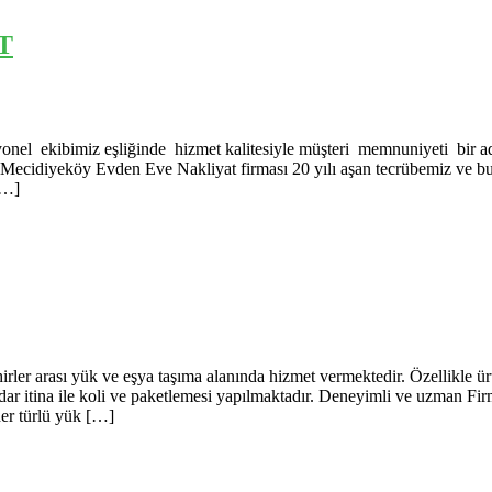
T
bimiz eşliğinde hizmet kalitesiyle müşteri memnuniyeti bir adı
Mecidiyeköy Evden Eve Nakliyat firması 20 yılı aşan tecrübemiz ve bu se
[…]
sı yük ve eşya taşıma alanında hizmet vermektedir. Özellikle ürünle
kadar itina ile koli ve paketlemesi yapılmaktadır. Deneyimli ve uzman 
er türlü yük […]