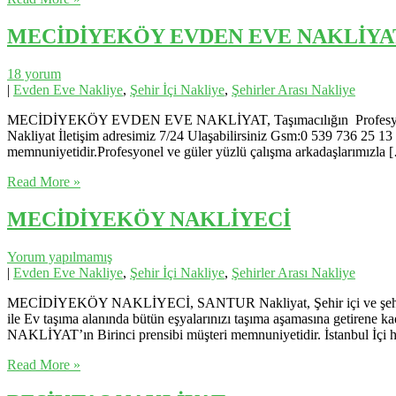
MECİDİYEKÖY EVDEN EVE NAKLİYA
18 yorum
|
Evden Eve Nakliye
,
Şehir İçi Nakliye
,
Şehirler Arası Nakliye
MECİDİYEKÖY EVDEN EVE NAKLİYAT, Taşımacılığın Profesyonel eki
Nakliyat İletişim adresimiz 7/24 Ulaşabilirsiniz Gsm:0 539 736 25 13 
memnuniyetidir.Profesyonel ve güler yüzlü çalışma arkadaşlarımızla 
Read More »
MECİDİYEKÖY NAKLİYECİ
Yorum yapılmamış
|
Evden Eve Nakliye
,
Şehir İçi Nakliye
,
Şehirler Arası Nakliye
MECİDİYEKÖY NAKLİYECİ, SANTUR Nakliyat, Şehir içi ve şehirler ara
ile Ev taşıma alanında bütün eşyalarınızı taşıma aşamasına getirene 
NAKLİYAT’ın Birinci prensibi müşteri memnuniyetidir. İstanbul İçi h
Read More »