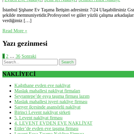
İstanbul Şişhane Ev Taşıma İletişim adresimiz 7/24 Ulaşabilirsiniz Gs
şekilde memnuniyetidir.Profesyonel ve güler yüzlü çalışma arkadaşlarım
verdiğimiz […]
Read More »
Yazı gezinmesi
1
2
…
36
Sonraki
NAKLİYECİ
Kağıthane evden eve nakliyat
Maslak mahallesi nakliyat firmaları
Seyrantepe’de eşya taşıma firması lazım
Maslak mahallesi işyeri nakliye firması
Sarıyer ilçesinde asansörlü nakliyat
Birinci Levent nakliyat şirketi
5. Levent nakliyat firması
4. LEVENT EVDEN EVE NAKLİYAT
Etiler’de evden eve taşıma firması
Levent Eşya Taşıma Nakliye Firması