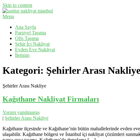
Skip to content
Menu
Evden Eve Nakliyat, İş Yeri Taşıma, Eşya Taşıma
Santur Nakliyat
Ana Sayfa
Parsiyel Taşıma
Ofis Taşıma
Şehir İçi Nakliyat
Evden Eve Nakliyat
İletişim
Kategori:
Şehirler Arası Nakliy
Şehirler Arası Nakliye
Kağıthane Nakliyat Firmaları
Yorum yapılmamış
|
Şehirler Arası Nakliye
Kağıthane ilçesinde ve Kağıthane’nin bütün mahallelerinde evden eve n
ulaşabilir. Kağıthane bölgesi ve İstanbul içi nakliyat çözümleri sun
parça eşya taşıma, Kağıthane’de depolama […]