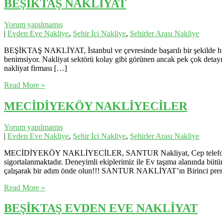
BEŞİKTAŞ NAKLİYAT
Yorum yapılmamış
|
Evden Eve Nakliye
,
Şehir İçi Nakliye
,
Şehirler Arası Nakliye
BEŞİKTAŞ NAKLİYAT, İstanbul ve çevresinde başarılı bir şekilde hiz
benimsiyor. Nakliyat sektörü kolay gibi görünen ancak pek çok detay
nakliyat firması […]
Read More »
MECİDİYEKÖY NAKLİYECİLER
Yorum yapılmamış
|
Evden Eve Nakliye
,
Şehir İçi Nakliye
,
Şehirler Arası Nakliye
MECİDİYEKÖY NAKLİYECİLER, SANTUR Nakliyat, Cep telefonu 0539736
sigortalanmaktadır. Deneyimli ekiplerimiz ile Ev taşıma alanında bütü
çalışarak bir adım önde olun!!! SANTUR NAKLİYAT’ın Birinci prens
Read More »
BEŞİKTAŞ EVDEN EVE NAKLİYAT