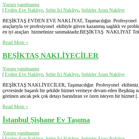
Yorum yapılmamış
|
Evden Eve Nakliye
,
Şehir İçi Nakliye
,
Şehirler Arası Nakliye
BEŞİKTAŞ EVDEN EVE NAKLİYAT, Taşımacılığın Profesyonel ekibimiz 
araçlarıyla ve profesiyonel ekibiyle güven kazanmış saglıklı ve probl
en iyi araçları hizmetinize sunmaktadır.BEŞİKTAŞ NAKLİYAT Tekno
Read More »
BEŞİKTAŞ NAKLİYECİLER
Yorum yapılmamış
|
Evden Eve Nakliye
,
Şehir İçi Nakliye
,
Şehirler Arası Nakliye
BEŞİKTAŞ NAKLİYECİLER, Taşımacılığın Profesyonel ekibimiz eşliği
çevresinde başarılı bir şekilde hizmet vermeye devam eden Beşiktaş n
görünen ancak pek çok detayı barındıran ve özen isteyen bir hizmet 
Read More »
İstanbul Şişhane Ev Taşıma
Yorum yapılmamış
|
Evden Eve Nakliye
,
Şehir İçi Nakliye
,
Şehirler Arası Nakliye