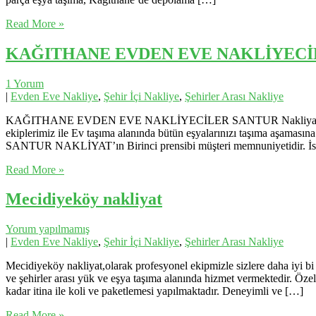
Read More »
KAĞITHANE EVDEN EVE NAKLİYECİ
1 Yorum
|
Evden Eve Nakliye
,
Şehir İçi Nakliye
,
Şehirler Arası Nakliye
KAĞITHANE EVDEN EVE NAKLİYECİLER SANTUR Nakliyat, Şehir içi ve 
ekiplerimiz ile Ev taşıma alanında bütün eşyalarınızı taşıma aşamasına
SANTUR NAKLİYAT’ın Birinci prensibi müşteri memnuniyetidir. İst
Read More »
Mecidiyeköy nakliyat
Yorum yapılmamış
|
Evden Eve Nakliye
,
Şehir İçi Nakliye
,
Şehirler Arası Nakliye
Mecidiyeköy nakliyat,olarak profesyonel ekipmizle sizlere daha iyi b
ve şehirler arası yük ve eşya taşıma alanında hizmet vermektedir. Özel
kadar itina ile koli ve paketlemesi yapılmaktadır. Deneyimli ve […]
Read More »