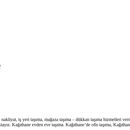
e
akliyat, iş yeri taşıma, mağaza taşıma – dükkan taşıma hizmetleri verm
maktayız. Kağıthane evden eve taşıma. Kağıthane’de ofis taşıma, Kağıt