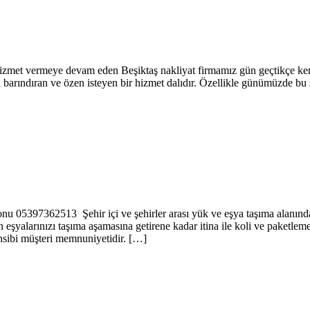
met vermeye devam eden Beşiktaş nakliyat firmamız gün geçtikçe kend
ı barındıran ve özen isteyen bir hizmet dalıdır. Özellikle günümüzde b
2513 Şehir içi ve şehirler arası yük ve eşya taşıma alanında hizm
n eşyalarınızı taşıma aşamasına getirene kadar itina ile koli ve paketl
ibi müşteri memnuniyetidir. […]