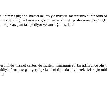
eşliğinde hizmet kalitesiyle müşteri memnuniyeti bir adım önde of
emsiz iş birliği ile kusursuz çözumler yaratmıştır profesyonel Ev,Ofis,
lojik araçları takip ediyor ve sunduğumuz […]
nde hizmet kalitesiyle müşteri memnuniyeti bir adım önde ofis taşı
akliyat firmamız gün geçtikçe kendini daha da büyüterek sizler için mü
[…]