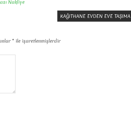
rası Nakliye
KAĞITHANE EVDEN EVE TAŞIMA
lanlar
*
ile işaretlenmişlerdir