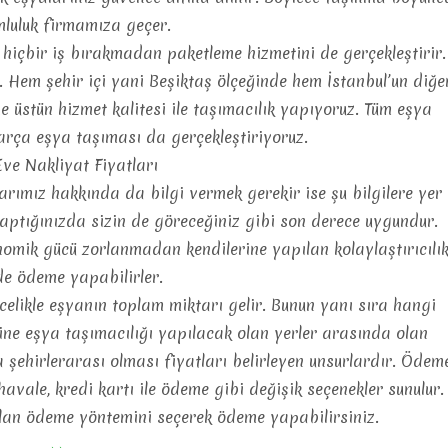
luluk firmamıza geçer.
 hiçbir iş bırakmadan paketleme hizmetini de gerçekleştirir.
 Hem şehir içi yani Beşiktaş ölçeğinde hem İstanbul’un diğe
e üstün hizmet kalitesi ile taşımacılık yapıyoruz. Tüm eşya
arça eşya taşıması da gerçekleştiriyoruz.
ve Nakliyat Fiyatları
arımız hakkında da bilgi vermek gerekir ise şu bilgilere yer
yaptığınızda sizin de göreceğiniz gibi son derece uygundur.
nomik gücü zorlanmadan kendilerine yapılan kolaylaştırıcılı
e ödeme yapabilirler.
ncelikle eşyanın toplam miktarı gelir. Bunun yanı sıra hangi
yine eşya taşımacılığı yapılacak olan yerler arasında olan
a şehirlerarası olması fiyatları belirleyen unsurlardır. Ödem
avale, kredi kartı ile ödeme gibi değişik seçenekler sunulur.
olan ödeme yöntemini seçerek ödeme yapabilirsiniz.