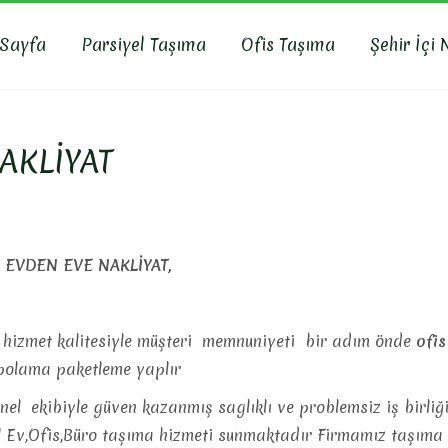
 Sayfa
Parsiyel Taşıma
Ofis Taşıma
Şehir İçi 
R NAKLIYAT
yat, İş Yeri Taşıma, Eşya Taşıma
AKLİYAT
 EVDEN EVE NAKLİYAT,
 hizmet kalitesiyle müşteri memnuniyeti bir adım önde
ofis
olama paketleme yaplır
onel ekibiyle güven kazanmış saglıklı ve problemsiz iş birliğ
l Ev,Ofis,Büro taşıma hizmeti sunmaktadır Firmamız taşıma