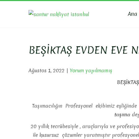
Skip
to
Ana
SANTU
Evden Eve Nakli
content
BEŞİKTAŞ EVDEN EVE N
Ağustos 1, 2022
|
Yorum yapılmamış
BEŞİKTAŞ
Taşımacılığın Profesyonel ekibimiz eşliğinde
taşıma
dep
20 yıllık tecrübesiyle , araçlarıyla ve profesiy
ile kusursuz çözumler yaratmıştır profesyone