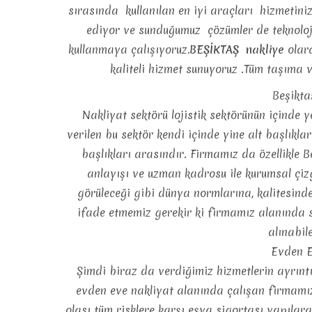
sırasında kullanılan en iyi araçları hizmetin
ediyor ve sunduğumuz çözümler de teknoloji
kullanmaya çalışıyoruz
.BEŞİKTAŞ nakliye
olar
kaliteli hizmet sunuyoruz .Tüm taşıma v
Beşikta
Nakliyat sektörü lojistik sektörünün içinde y
verilen bu sektör kendi içinde yine alt başlıkla
başlıkları arasındır. Firmamız da özellikle
anlayışı ve uzman kadrosu ile kurumsal çi
görüleceği gibi dünya normlarına, kalitesind
ifade etmemiz gerekir ki firmamız alanında 
alınabil
Evden E
Şimdi biraz da verdiğimiz hizmetlerin ayrıntıs
evden eve nakliyat alanında çalışan firmamız
olası tüm risklere karşı eşya sigortası yapılar