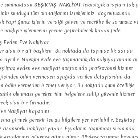
ize sunmaktadır
.BEŞİKTAŞ NAKLİYAT
Teknolojik araçları taki
nin sunduğu tüm olanaklarını istekleriniz dogrultusunda
ak Yaptığımız işlerin verdiği güven ve tecrübe ile sorunsuz v
e nakliyle işlemlerini yerine getirebilecek kapasitede
ş Evden Eve Nakliyat
er alan bir alt başlıktır. Bu noktada da taşımacılık adı da
ra ayrılır. Nitekim evde eve taşımacılık da nakliyat alanın al
 Beşiktaş evden eve nakliyat noktasında profesyonel hizmet
zgisinden ödün vermeden aşağıda verilen detaylardan da
en ödün vermeden hizmet veriyor. Bu noktada şunu özellikle
sahip olunması gereken tüm belgelere sahip güvenle hizmet
ecek olan bir firmadır.
ve Nakliyat Kapsamı
ına girmek gerekir ise şu bilgilere yer verilebilir. Beşiktaş
 asansörlü nakliyat yapar. Eşyaların taşınması sırasında,
ak eşyalarınız güvence altına alınır. Böylece taşınma boyunc