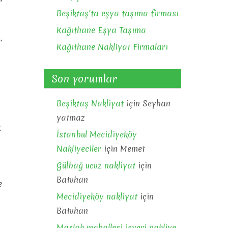
Beşiktaş’ta eşya taşıma firması
Kağıthane Eşya Taşıma
r
Kağıthane Nakliyat Firmaları
Son yorumlar
Beşiktaş Nakliyat
için
Seyhan
yatmaz
k
İstanbul Mecidiyeköy
Nakliyeciler
için
Memet
Gülbağ ucuz nakliyat
için
Batuhan
e
Mecidiyeköy nakliyat
için
Batuhan
Maslak mahallesi işyeri nakliye