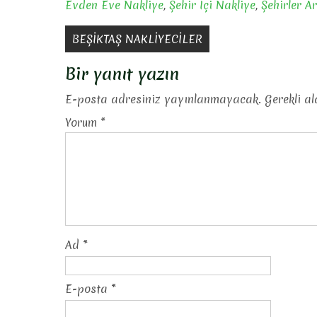
Evden Eve Nakliye
,
Şehir İçi Nakliye
,
Şehirler A
Yazı
BEŞİKTAŞ NAKLİYECİLER
gezinmesi
Bir yanıt yazın
E-posta adresiniz yayınlanmayacak.
Gerekli a
Yorum
*
Ad
*
E-posta
*