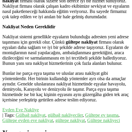
nakliyat
firması olarak sizlere son derece iyi bir hizmet sunuyoruz.
Nakliyat firması olarak çalışan kadro ekibimize sevkiyat ve eşyaların
nasıl paketleneceği hakkında eğitim veriyoruz. Bu sayede firmamız
çok talep edilen ve iyi anılan bir hale gelmiş durumdadır.
Nakliyat Neden Gereklidir
Nakliyat sistemi genellikle eşyaların bulunduğu adresten yeni adrese
taşınması için gerekli olur. Çünkü
gültepe nakliyat
firması olarak
eşyaları daha sağlam ve iyi bir şekilde adrese taşıyoruz. Eşyaların de
montajlarının nasıl yapılacağını, ambalajlanması gerektiğini, araca
dizileceğini ve sarmalanmasını en iyi tecrübeli şekilde hallediyoruz.
Bunun yanı sıra nakliyat hizmetlerinin çok fazla alanları bulunur.
Bunlar ise parça eşya taşıma ve uluslar arası nakliyat gibi
yöntemlerdir. Her birinin kullandığı yöntemler ayrı olsa da amaçlar
aynıdır. Genelde uluslararası nakliyat hizmetinde eşyalar havayolu,
demiryolu, Karayolu ve denizyolu ile taşınır. Parça eşya taşıma
hizmetinde ise bir kaç kişinin eşyasını aynı güzergâha giden tek araç
içerisine yerleştirip getirilen adrese teslim ediyoruz.
Evden Eve Nakliye
| Tags:
Gülbağ nakliyat
,
gülbağ nakliyeciler
,
Gültepe ev taşıma
,
Gültepe evden eve nakliyat
,
gültepe nakliyat
,
Gültepe nakliyeci