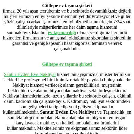
Gültepe ev taşıma şirketi
firması 20 yılı aşan tecrübemiz ve bu sektörde devamlılığı,siz değerli
müşterilerimizin en iyi şekilde memnuniyetidir.Profesyonel ve güler
yüzlü çalışma arkadaşlarımızla en iyi hizmeti sunmak için 7/24 saat
dilimleriyle müşterilerimize her daim taşıma hizmetini
sunmaktayız.İstanbul
ev
taşımacılığı
olarak verdiğimiz her türlü
hizmetleri firmamızın ve anlaşmalı olduğumuz sigortalama şirketinin
garantisi ve geniş kapsamlı hasar sigortası teminatı vererek
çalışmaktadır.
Gültepe ev taşıma şirketi
Santur Evden Eve Nakliyat
hizmeti anlayışımızda, müşterilerimizin
istekleri ile profesyonel birikimimiz ortak bir paydada buluşmaktadır.
Nakliyat hizmeti verilecek alanın gereklilikleri, müşterinin
beklentileri ve alanın ihtiyacı olan nakliyat şekli birleşmektedir.
Nakliyat hizmetlerimizde, uzun yıllardır bu sektörde çalışan, eğitimli
daimi kadromuzla çalışmaktayız. Kadromuz, nakliyat sektöründeki
son gelişmeleri takip edip yeni gelişen ekipmanları
kullanabilmektedir.
Santur Evden Eve Nakliyat
ve Taşımacılık, en
son teknoloji ürünü olan ekipmanlar, alanın ihtiyacını en uygun
karşılayacak makine, en kaliteli ambalajlama ürünlerini
kullanmaktadır. Makinelerimiz ve ekipmanlarımız sektörün lider
kurumlarından temin edilmektedir.