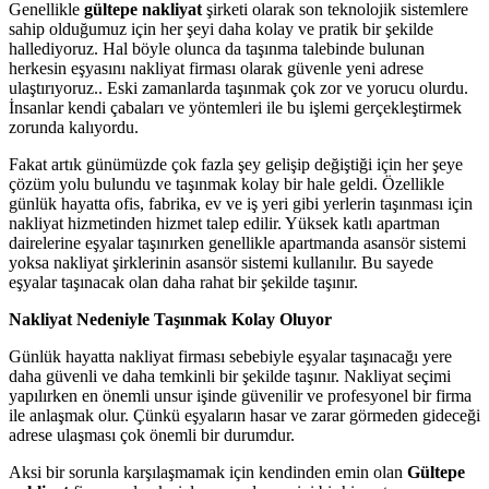
Genellikle
gültepe
nakliyat
şirketi olarak son teknolojik sistemlere
sahip olduğumuz için her şeyi daha kolay ve pratik bir şekilde
hallediyoruz. Hal böyle olunca da taşınma talebinde bulunan
herkesin eşyasını
nakliyat
firması olarak güvenle yeni adrese
ulaştırıyoruz.. Eski zamanlarda taşınmak çok zor ve yorucu olurdu.
İnsanlar kendi çabaları ve yöntemleri ile bu işlemi gerçekleştirmek
zorunda kalıyordu.
Fakat artık günümüzde çok fazla şey gelişip değiştiği için her şeye
çözüm yolu bulundu ve taşınmak kolay bir hale geldi. Özellikle
günlük hayatta ofis, fabrika, ev ve iş yeri gibi yerlerin taşınması için
nakliyat hizmetinden hizmet talep edilir. Yüksek katlı apartman
dairelerine eşyalar taşınırken genellikle apartmanda asansör sistemi
yoksa nakliyat şirklerinin asansör sistemi kullanılır. Bu sayede
eşyalar taşınacak olan daha rahat bir şekilde taşınır.
Nakliyat Nedeniyle Taşınmak Kolay Oluyor
Günlük hayatta nakliyat firması sebebiyle eşyalar taşınacağı yere
daha güvenli ve daha temkinli bir şekilde taşınır. Nakliyat seçimi
yapılırken en önemli unsur işinde güvenilir ve profesyonel bir firma
ile anlaşmak olur. Çünkü eşyaların hasar ve zarar görmeden gideceği
adrese ulaşması çok önemli bir durumdur.
Aksi bir sorunla karşılaşmamak için kendinden emin olan
G
ültepe