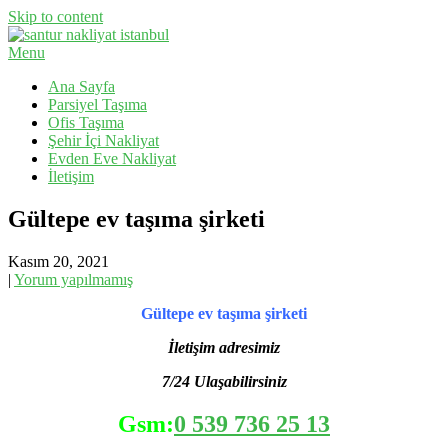
Skip to content
Menu
Evden Eve Nakliyat, İş Yeri Taşıma, Eşya Taşıma
Santur Nakliyat
Ana Sayfa
Parsiyel Taşıma
Ofis Taşıma
Şehir İçi Nakliyat
Evden Eve Nakliyat
İletişim
Gültepe ev taşıma şirketi
Kasım 20, 2021
|
Yorum yapılmamış
Gültepe ev taşıma şirketi
İletişim adresimiz
7/24 Ulaşabilirsiniz
Gsm:
0 539 736 25 13