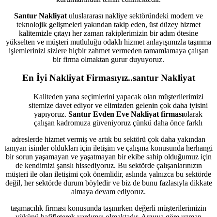
Santur Nakliyat
uluslararası nakliye sektöründeki modern ve
teknolojik gelişmeleri yakından takip eden, üst düzey hizmet
kalitemizle çıtayı her zaman rakiplerimizin bir adım ötesine
yükselten ve müşteri mutluluğu odaklı hizmet anlayışımızla taşınma
işlemlerinizi sizlere hiçbir zahmet vermeden tamamlamaya çalışan
bir firma olmaktan gurur duyuyoruz.
En İyi Nakliyat Firmasıyız..santur Nakliyat
Kaliteden yana seçimlerini yapacak olan müşterilerimizi
sitemize davet ediyor ve elimizden gelenin çok daha iyisini
yapıyoruz.
Santur Evden Eve Nakliyat firması
olarak
çalışan kadromuza güveniyoruz çünkü daha önce farklı
adreslerde hizmet vermiş ve artık bu sektörü çok daha yakından
tanıyan isimler oldukları için iletişim ve çalışma konusunda herhangi
bir sorun yaşamayan ve yaşatmayan bir ekibe sahip olduğumuz için
de kendimizi şanslı hissediyoruz. Bu sektörde çalışanlarınızın
müşteri ile olan iletişimi çok önemlidir, aslında yalnızca bu sektörde
değil, her sektörde durum böyledir ve biz de bunu fazlasıyla dikkate
almaya devam ediyoruz.
taşımacılık firması konusunda taşınırken değerli müşterilerimizin
yükünü hafifleterek yardımcı olmaktadır. Arzuya göre uzman