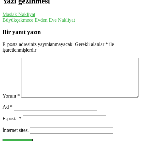
Yazı gezinmesi
Maslak Nakliyat
Büyükçekmece Evden Eve Nakliyat
Bir yanıt yazın
E-posta adresiniz yayınlanmayacak.
Gerekli alanlar
*
ile
işaretlenmişlerdir
Yorum
*
Ad
*
E-posta
*
İnternet sitesi