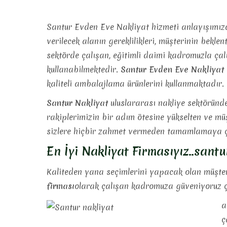
Santur Evden Eve Nakliyat hizmeti anlayışımızda
verilecek alanın gereklilikleri, müşterinin beklen
sektörde çalışan, eğitimli daimi kadromuzla çal
kullanabilmektedir.
Santur Evden Eve Nakliyat
kaliteli ambalajlama ürünlerini kullanmaktadır.
Santur Nakliyat
uluslararası nakliye sektöründe
rakiplerimizin bir adım ötesine yükselten ve
müş
sizlere hiçbir zahmet vermeden tamamlamaya ç
En İyi Nakliyat Firmasıyız..sant
Kaliteden yana seçimlerini yapacak olan müşteri
firması
olarak çalışan kadromuza güveniyoruz ç
a
ç