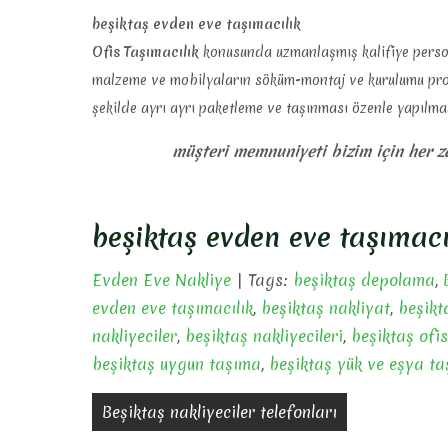
beşiktaş evden eve taşımacılık
Ofis Taşımacılık
konusunda uzmanlaşmış kalifiye persone
malzeme ve mobilyaların söküm-montaj ve kurulumu profe
şekilde ayrı ayrı paketleme ve taşınması özenle yapılmak
müşteri memnuniyeti bizim için her 
beşiktaş evden eve taşımacı
Evden Eve Nakliye
| Tags:
beşiktaş depolama
,
evden eve taşımacılık
,
beşiktaş nakliyat
,
beşikt
nakliyeciler
,
beşiktaş nakliyecileri
,
beşiktaş ofi
beşiktaş uygun taşıma
,
beşiktaş yük ve eşya t
Yazı
Beşiktaş nakliyeciler telefonları