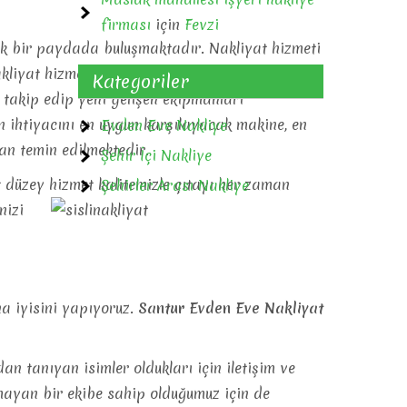
firması
için
Fevzi
tak bir paydada buluşmaktadır. Nakliyat hizmeti
akliyat hizmetlerimizde, uzun yıllardır bu
Kategoriler
 takip edip yeni gelişen ekipmanları
ın ihtiyacını en uygun karşılayacak makine, en
Evden Eve Nakliye
an temin edilmektedir.
Şehir İçi Nakliye
t düzey hizmet kalitemizle çıtayı her zaman
Şehirler Arası Nakliye
nizi
a iyisini yapıyoruz.
Santur Evden Eve Nakliyat
n tanıyan isimler oldukları için iletişim ve
yan bir ekibe sahip olduğumuz için de