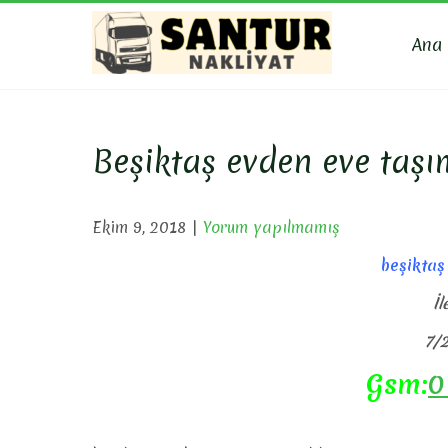
Skip
to
Ana
content
SANTU
Evden Eve Nakli
Beşiktaş evden eve taşı
Ekim 9, 2018
|
Yorum yapılmamış
beşiktaş
İl
7/2
Gsm:
0