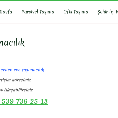
 Sayfa
Parsiyel Taşıma
Ofis Taşıma
Şehir İçi 
R NAKLIYAT
yat, İş Yeri Taşıma, Eşya Taşıma
macılık
 evden eve taşımacılık
etişim adresimiz
4 Ulaşabilirsiniz
 539 736 25 13