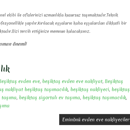
l ekibi ile ofislerinizi uzmanlıkla kusursuz taşımaktadır.Teknik
syonellikle yapılır.Kırılacak eşyaların kaba eşyalardan dikkatli bir
tadır.Bizi tercih ettiğinize memnun kalacaksınız.
zaman önemli
lık
Beşiktaş evden eve
,
beşiktaş evden eve nakliyat
,
Beşiktaş
aş nakliyat beşiktaş taşımacılık
,
beşiktaş nakliyeci
,
beşiktaş
s taşıma
,
beşiktaş sigortalı ev taşıma
,
beşiktaş taşımacılık
,
aşıma
Eminönü evden eve nakliyeciler