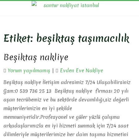
Skip
SAN
Evden Eve
to
Nakliyat, İş
NAKL
content
Yeri Taşıma,
Eşya Taşıma
Etiket:
beşiktaş taşımacılık
Beşiktaş nakliye
Yorum yapılmamış
|
Evden Eve Nakliye
Beşiktaş nakliye İletişim adresimiz 7/24 Ulaşabilirsiniz
Gsm:0 539 736 25 13 Beşiktaş nakliye firması 20 yılı
aşan tecrübemiz ve bu sektörde devamlılığı,siz değerli
müşterilerimizin en iyi şekilde
memnuniyetidir.Profesyonel ve güler yüzlü çalışma
arkadaşlarımızla en iyi hizmeti sunmak için 7/24 saat
dilimleriyle müşterilerimize her daim taşıma hizmetini