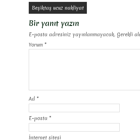
Yazı
Beşiktaş ucuz nakliyat
gezinmesi
Bir yanıt yazın
E-posta adresiniz yayınlanmayacak.
Gerekli a
Yorum
*
Ad
*
E-posta
*
İnternet sitesi