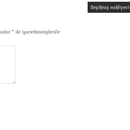
Beşiktaş nakliyeci
lanlar
*
ile işaretlenmişlerdir