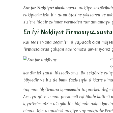
Santur Nakliyat
uluslararası nakliye sektöründe
rakiplerimizin bir adım ötesine yükselten ve
müş
sizlere hiçbir zahmet vermeden tamamlamaya ç
En İyi Nakliyat Firmasıyız..sant
Kaliteden yana seçimlerini yapacak olan müşteri
firması
olarak çalışan kadromuza güveniyoruz ç
a
ç
kendimizi şanslı hissediyoruz. Bu sektörde çalış
böyledir ve biz de bunu fazlasıyla dikkate al
taşımacılık firması konusunda taşınırken değerl
Arzuya göre uzman personeli eşliğinde kaliteli
kıyafetlerinizin düzgün bir biçimde askılı kutula
olması için asansörlü nakliye yapmaktadır.Prof