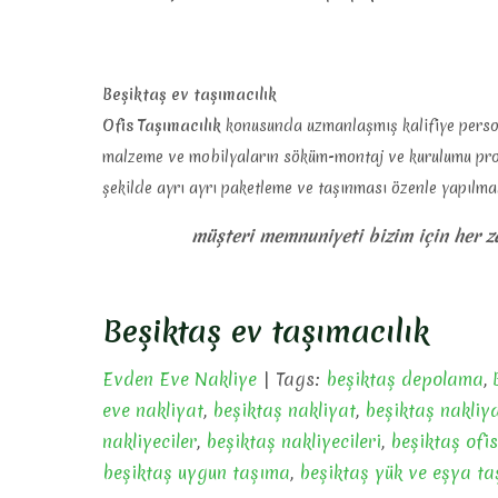
Beşiktaş ev taşımacılık
Ofis Taşımacılık
konusunda uzmanlaşmış kalifiye persone
malzeme ve mobilyaların söküm-montaj ve kurulumu profe
şekilde ayrı ayrı paketleme ve taşınması özenle yapılmak
müşteri memnuniyeti bizim için her 
Beşiktaş ev taşımacılık
Evden Eve Nakliye
| Tags:
beşiktaş depolama
,
eve nakliyat
,
beşiktaş nakliyat
,
beşiktaş nakliya
nakliyeciler
,
beşiktaş nakliyecileri
,
beşiktaş ofi
beşiktaş uygun taşıma
,
beşiktaş yük ve eşya t