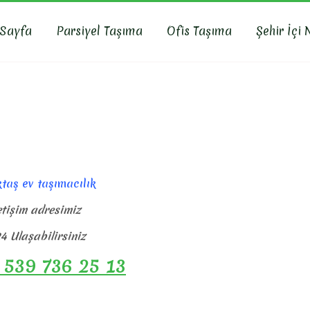
 Sayfa
Parsiyel Taşıma
Ofis Taşıma
Şehir İçi 
R NAKLIYAT
yat, İş Yeri Taşıma, Eşya Taşıma
taş ev taşımacılık
etişim adresimiz
4 Ulaşabilirsiniz
 539 736 25 13