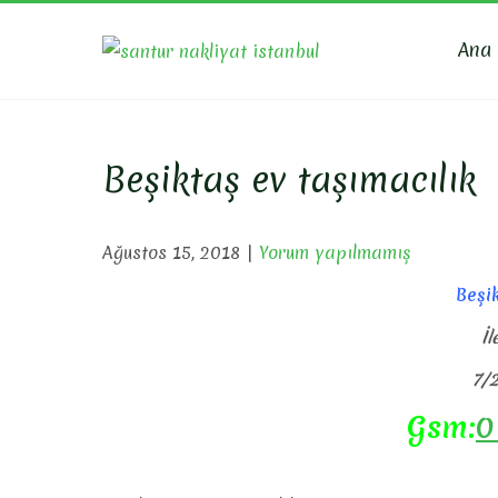
Skip
to
Ana
SANTU
Evden Eve Nakli
content
Beşiktaş ev taşımacılık
Ağustos 15, 2018
|
Yorum yapılmamış
Beşik
İl
7/2
Gsm:
0