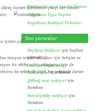
Beşiktaş’ta eşya taşıma firması
t düzey hizmet kalitemizle çıtayı her zaman
nizi
Kağıthane Eşya Taşıma
Kağıthane Nakliyat Firmaları
Son yorumlar
a iyisini yapıyoruz.
Santur Evden Eve Nakliyat
Beşiktaş Nakliyat
için
Seyhan
yatmaz
n tanıyan isimler oldukları için iletişim ve
yan bir ekibe sahip olduğumuz için de
İstanbul Mecidiyeköy
 yalnızca bu sektörde değil, her sektörde durum
Nakliyeciler
için
Memet
Gülbağ ucuz nakliyat
için
Batuhan
Mecidiyeköy nakliyat
için
Batuhan
Maslak mahallesi işyeri nakliye