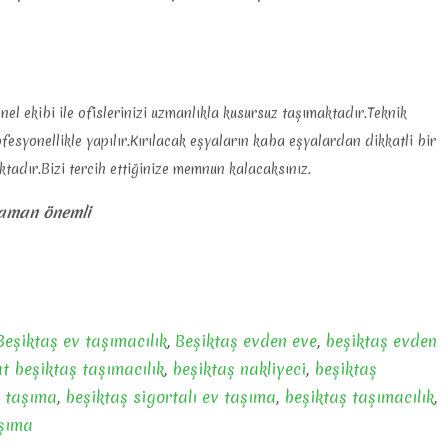
l ekibi ile ofislerinizi uzmanlıkla kusursuz taşımaktadır.Teknik
syonellikle yapılır.Kırılacak eşyaların kaba eşyalardan dikkatli bir
tadır.Bizi tercih ettiğinize memnun kalacaksınız.
zaman önemli
Beşiktaş ev taşımacılık
,
Beşiktaş evden eve
,
beşiktaş evden
t beşiktaş taşımacılık
,
beşiktaş nakliyeci
,
beşiktaş
s taşıma
,
beşiktaş sigortalı ev taşıma
,
beşiktaş taşımacılık
,
aşıma