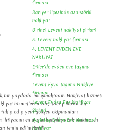
firması
Sarıyer ilçesinde asansörlü
nakliyat
Birinci Levent nakliyat şirketi
ş
5. Levent nakliyat firması
4. LEVENT EVDEN EVE
NAKLİYAT
Etiler’de evden eve taşıma
firması
Levent Eşya Taşıma Nakliye
Firması
tak bir paydada buluşmaktadır. Nakliyat hizmeti
Levent Evden Eve Nakliyat
akliyat hizmetlerimizde, uzun yıllardır bu
Şirketi
 takip edip yeni gelişen ekipmanları
ın ihtiyacını en uygun karşılayacak makine, en
Beşiktaş Evden Eve Kurumsal
an temin edilmektedir.
Nakliyat