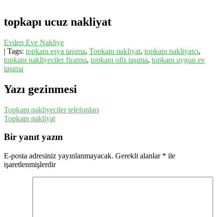
topkapı ucuz nakliyat
Evden Eve Nakliye
| Tags:
topkapı eşya taşıma
,
Topkapı nakliyat
,
topkapı nakliyatçı
,
topkapı nakliyeciler firamsı
,
topkapı ofis taşıma
,
topkapı uygun ev
taşıma
Yazı gezinmesi
Topkapı nakliyeciler telefonları
Topkapı nakliyat
Bir yanıt yazın
E-posta adresiniz yayınlanmayacak.
Gerekli alanlar
*
ile
işaretlenmişlerdir