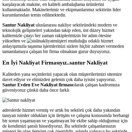
karşılayacak makine, en kaliteli ambalajlama ürünlerini
kullanmaktadır. Makinelerimiz ve ekipmanlarımız sektörün lider
kurumlarından temin edilmektedir.
Santur Nakliyat
uluslararası nakliye sektöründeki modern ve
teknolojik gelişmeleri yakından takip eden, üst düzey hizmet
kalitemizle çıtayı her zaman rakiplerimizin bir adım ötesine
yükselten ve
müşteri mutluluğu odaklı hizmet
anlayışımızla taşınma işlemlerinizi sizlere hiçbir zahmet vermeden
tamamlamaya çalışan bir firma olmaktan gurur duyuyoruz.
En İyi Nakliyat Firmasıyız..santur Nakliyat
Kaliteden yana seçimlerini yapacak olan müşterilerimizi sitemize
davet ediyor ve elimizden gelenin çok daha iyisini yapıyoruz.
Santur Evden Eve Nakliyat firması
olarak çalışan kadromuza
güveniyoruz çünkü daha önce farklı
adreslerde hizmet vermiş ve artık bu sektörü çok daha yakından
tanıyan isimler oldukları için iletişim ve çalışma konusunda herhangi
bir sorun yaşamayan ve yaşatmayan bir ekibe sahip olduğumuz için
de kendimizi şanslı hissediyoruz. Bu sektörde çalışanlarınızın
müşteri ile olan iletişimi çok önemlidir, aslında yalnızca bu sektörde