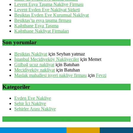
Levent Eşya Taşıma Nakliye Firması
Levent Evden Eve Nakliyat Şirketi
Beşiktaş Evden Eve Kurumsal Nakliyat
Beşiktaş’ta eşya taşıma firması
Kağıthane Eşya Taşıma
Kağıthane Nakliyat Firmaları
Son yorumlar
Beşiktaş Nakliyat
için
Seyhan yatmaz
İstanbul Mecidiyeköy Nakliyeciler
için
Memet
Gülbağ ucuz nakliyat
için
Batuhan
Mecidiyeköy nakliyat
için
Batuhan
Maslak mahallesi işyeri nakliye firması
için
Fevzi
Kategoriler
Evden Eve Nakliye
Şehir İçi Nakliye
Şehirler Arası Nakliye
Santur Nakliyat 2026 . Powered by WordPress