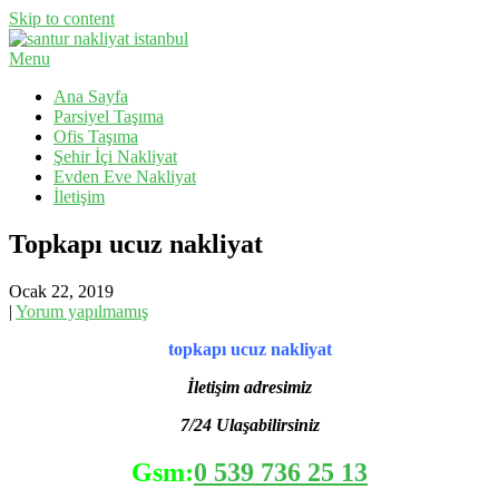
Skip to content
Menu
Evden Eve Nakliyat, İş Yeri Taşıma, Eşya Taşıma
Santur Nakliyat
Ana Sayfa
Parsiyel Taşıma
Ofis Taşıma
Şehir İçi Nakliyat
Evden Eve Nakliyat
İletişim
Topkapı ucuz nakliyat
Ocak 22, 2019
|
Yorum yapılmamış
topkapı ucuz nakliyat
İletişim adresimiz
7/24 Ulaşabilirsiniz
Gsm:
0 539 736 25 13