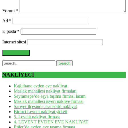
Yorum
*
Ad
*
E-posta
*
İnternet sitesi
NAKLİYECİ
Kağıthane evden eve nakliyat
Maslak mahallesi nakliyat firmaları
Seyrantepe’de eşya taşıma firması lazım
Maslak mahallesi işyeri nakliye firması
Sarıyer ilçesinde asansörlü nakliyat
Birinci Levent nakliyat şirketi
5. Levent nakliyat firması
4. LEVENT EVDEN EVE NAKLİYAT
Etiler’de evden eve taşıma firması