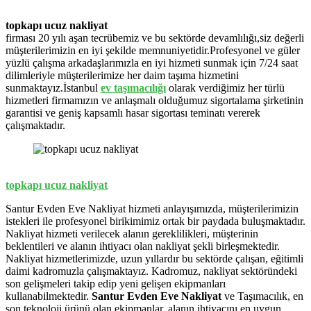
topkapı ucuz nakliyat
firması 20 yılı aşan tecrübemiz ve bu sektörde devamlılığı,siz değerli
müşterilerimizin en iyi şekilde memnuniyetidir.Profesyonel ve güler
yüzlü çalışma arkadaşlarımızla en iyi hizmeti sunmak için 7/24 saat
dilimleriyle müşterilerimize her daim taşıma hizmetini
sunmaktayız.İstanbul
ev
taşımacılığı
olarak verdiğimiz her türlü
hizmetleri firmamızın ve anlaşmalı olduğumuz sigortalama şirketinin
garantisi ve geniş kapsamlı hasar sigortası teminatı vererek
çalışmaktadır.
topkapı ucuz nakliyat
Santur Evden Eve Nakliyat hizmeti anlayışımızda, müşterilerimizin
istekleri ile profesyonel birikimimiz ortak bir paydada buluşmaktadır.
Nakliyat hizmeti verilecek alanın gereklilikleri, müşterinin
beklentileri ve alanın ihtiyacı olan nakliyat şekli birleşmektedir.
Nakliyat hizmetlerimizde, uzun yıllardır bu sektörde çalışan, eğitimli
daimi kadromuzla çalışmaktayız. Kadromuz, nakliyat sektöründeki
son gelişmeleri takip edip yeni gelişen ekipmanları
kullanabilmektedir.
Santur Evden Eve Nakliyat
ve Taşımacılık, en
son teknoloji ürünü olan ekipmanlar, alanın ihtiyacını en uygun