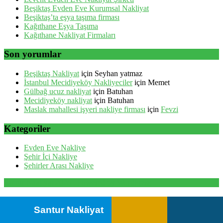
Beşiktaş Evden Eve Kurumsal Nakliyat
Beşiktaş’ta eşya taşıma firması
Kağıthane Eşya Taşıma
Kağıthane Nakliyat Firmaları
Son yorumlar
Beşiktaş Nakliyat
için
Seyhan yatmaz
İstanbul Mecidiyeköy Nakliyeciler
için
Memet
Gülbağ ucuz nakliyat
için
Batuhan
Mecidiyeköy nakliyat
için
Batuhan
Maslak mahallesi işyeri nakliye firması
için
Fevzi
Kategoriler
Evden Eve Nakliye
Şehir İçi Nakliye
Şehirler Arası Nakliye
Santur Nakliyat 2026 . Powered by WordPress
Santur Nakliyat