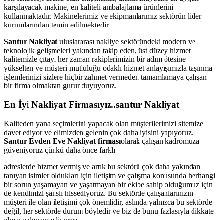
karşılayacak makine, en kaliteli ambalajlama ürünlerini
kullanmaktadır. Makinelerimiz ve ekipmanlarımız sektörün lider
kurumlarından temin edilmektedir.
Santur Nakliyat
uluslararası nakliye sektöründeki modern ve
teknolojik gelişmeleri yakından takip eden, üst düzey hizmet
kalitemizle çıtayı her zaman rakiplerimizin bir adım ötesine
yükselten ve müşteri mutluluğu odaklı hizmet anlayışımızla taşınma
işlemlerinizi sizlere hiçbir zahmet vermeden tamamlamaya çalışan
bir firma olmaktan gurur duyuyoruz.
En İyi Nakliyat Firmasıyız..santur Nakliyat
Kaliteden yana seçimlerini yapacak olan müşterilerimizi sitemize
davet ediyor ve elimizden gelenin çok daha iyisini yapıyoruz.
Santur Evden Eve Nakliyat firması
olarak çalışan kadromuza
güveniyoruz çünkü daha önce farklı
adreslerde hizmet vermiş ve artık bu sektörü çok daha yakından
tanıyan isimler oldukları için iletişim ve çalışma konusunda herhangi
bir sorun yaşamayan ve yaşatmayan bir ekibe sahip olduğumuz için
de kendimizi şanslı hissediyoruz. Bu sektörde çalışanlarınızın
müşteri ile olan iletişimi çok önemlidir, aslında yalnızca bu sektörde
değil, her sektörde durum böyledir ve biz de bunu fazlasıyla dikkate
almaya devam ediyoruz.