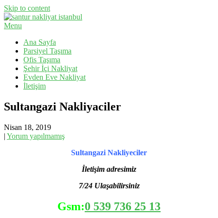
Skip to content
Menu
Evden Eve Nakliyat, İş Yeri Taşıma, Eşya Taşıma
Santur Nakliyat
Ana Sayfa
Parsiyel Taşıma
Ofis Taşıma
Şehir İçi Nakliyat
Evden Eve Nakliyat
İletişim
Sultangazi Nakliyaciler
Nisan 18, 2019
|
Yorum yapılmamış
Sultangazi Nakliyeciler
İletişim adresimiz
7/24 Ulaşabilirsiniz
Gsm:
0 539 736 25 13