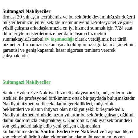
Sultangazi Nakliyeciler
firması 20 yılı aşan tecrübemiz ve bu sektörde devamlılığı,siz değerli
müşterilerimizin en iyi şekilde memnuniyetidir.Profesyonel ve güler
yüzlü çalışma arkadaşlarımızla en iyi hizmeti sunmak için 7/24 saat
dilimleriyle müşterilerimize her daim taşıma hizmetini
sunmaktayız.İstanbul
ev
taşımacılığı
olarak verdiğimiz her türlü
hizmetleri firmamızın ve anlaşmalı olduğumuz sigortalama şirketinin
garantisi ve geniş kapsamlı hasar sigortası teminatı vererek
çalışmaktadır.
Sultangazi Nakliyeciler
Santur Evden Eve Nakliyat hizmeti anlayışımızda, müşterilerimizin
istekleri ile profesyonel birikimimiz ortak bir paydada buluşmaktadır.
Nakliyat hizmeti verilecek alanın gereklilikleri, müşterinin
beklentileri ve alanın ihtiyacı olan nakliyat şekli birleşmektedir.
Nakliyat hizmetlerimizde, uzun yıllardır bu sektörde çalışan, eğitimli
daimi kadromuzla çalışmaktayız. Kadromuz, nakliyat sektöründeki
son gelişmeleri takip edip yeni gelişen ekipmanları
kullanabilmektedir.
Santur Evden Eve Nakliyat
ve Taşımacılık, en
son teknoloji ürünü olan ekipmanlar, alanın ihtiyacını en uygun