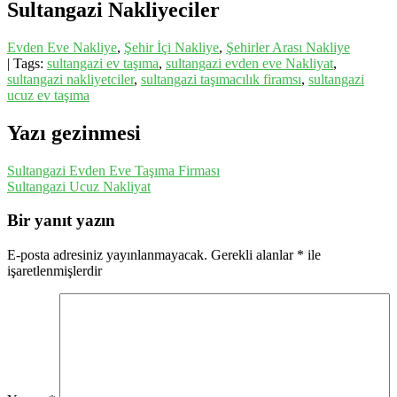
Sultangazi Nakliyeciler
Evden Eve Nakliye
,
Şehir İçi Nakliye
,
Şehirler Arası Nakliye
| Tags:
sultangazi ev taşıma
,
sultangazi evden eve Nakliyat
,
sultangazi nakliyetciler
,
sultangazi taşımacılık firamsı
,
sultangazi
ucuz ev taşıma
Yazı gezinmesi
Sultangazi Evden Eve Taşıma Firması
Sultangazi Ucuz Nakliyat
Bir yanıt yazın
E-posta adresiniz yayınlanmayacak.
Gerekli alanlar
*
ile
işaretlenmişlerdir