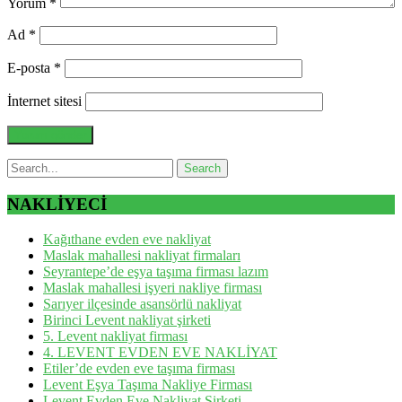
Yorum
*
Ad
*
E-posta
*
İnternet sitesi
NAKLİYECİ
Kağıthane evden eve nakliyat
Maslak mahallesi nakliyat firmaları
Seyrantepe’de eşya taşıma firması lazım
Maslak mahallesi işyeri nakliye firması
Sarıyer ilçesinde asansörlü nakliyat
Birinci Levent nakliyat şirketi
5. Levent nakliyat firması
4. LEVENT EVDEN EVE NAKLİYAT
Etiler’de evden eve taşıma firması
Levent Eşya Taşıma Nakliye Firması
Levent Evden Eve Nakliyat Şirketi