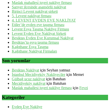
Maslak mahallesi işyeri nakliye firması
Sarıyer ilçesinde asansörlü nakliyat
Birinci Levent nakliyat şirketi
5. Levent nakliyat firması
4. LEVENT EVDEN EVE NAKLİYAT
Etiler’de evden eve taşıma firması
Levent Eşya Taşıma Nakliye Firması
Levent Evden Eve Nakliyat Şirketi
Beşiktaş Evden Eve Kurumsal Nakliyat
Beşiktaş’ta eşya taşıma firması
Kağıthane Eşya Taşıma
Kağıthane Nakliyat Firmaları
Son yorumlar
Beşiktaş Nakliyat
için
Seyhan yatmaz
İstanbul Mecidiyeköy Nakliyeciler
için
Memet
Gülbağ ucuz nakliyat
için
Batuhan
Mecidiyeköy nakliyat
için
Batuhan
Maslak mahallesi işyeri nakliye firması
için
Fevzi
Kategoriler
Evden Eve Nakliye