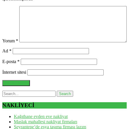
Yorum
*
Ad
*
E-posta
*
İnternet sitesi
NAKLİYECİ
Kağıthane evden eve nakliyat
Maslak mahallesi nakliyat firmaları
Seyrantepe’de eşya taşıma firması lazım