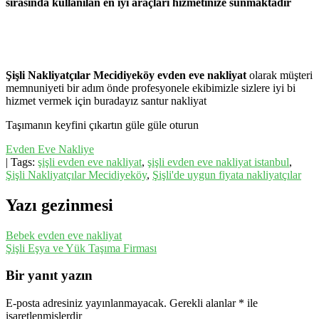
sırasında kullanılan en iyi araçları hizmetinize sunmaktadır
Şişli Nakliyatçılar Mecidiyeköy evden eve nakliyat
olarak müşteri
memnuniyeti bir adım önde profesyonele ekibimizle sizlere iyi bi
hizmet vermek için buradayız santur nakliyat
Taşımanın keyfini çıkartın güle güle oturun
Evden Eve Nakliye
| Tags:
şişli evden eve nakliyat
,
şişli evden eve nakliyat istanbul
,
Şişli Nakliyatçılar Mecidiyeköy
,
Şişli'de uygun fiyata nakliyatçılar
Yazı gezinmesi
Bebek evden eve nakliyat
Şişli Eşya ve Yük Taşıma Firması
Bir yanıt yazın
E-posta adresiniz yayınlanmayacak.
Gerekli alanlar
*
ile
işaretlenmişlerdir