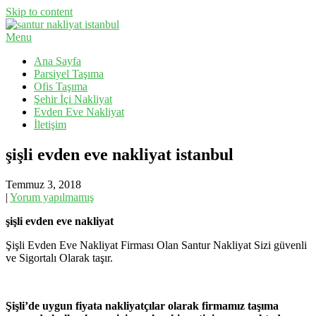
Skip to content
Menu
Evden Eve Nakliyat, İş Yeri Taşıma, Eşya Taşıma
Santur Nakliyat
Ana Sayfa
Parsiyel Taşıma
Ofis Taşıma
Şehir İçi Nakliyat
Evden Eve Nakliyat
İletişim
şişli evden eve nakliyat istanbul
Temmuz 3, 2018
|
Yorum yapılmamış
şişli evden eve nakliyat
Şişli Evden Eve Nakliyat Firması Olan Santur Nakliyat Sizi güvenli
ve Sigortalı Olarak taşır.
Şişli’de uygun fiyata nakliyatçılar olarak firmamız taşıma