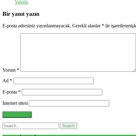
Yanıtla
Bir yanıt yazın
E-posta adresiniz yayınlanmayacak.
Gerekli alanlar
*
ile işaretlenmişl
Yorum
*
Ad
*
E-posta
*
İnternet sitesi