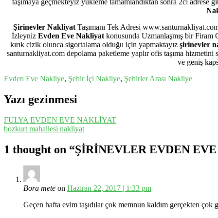
taşımaya geçmekteyiz yükleme tamamlandıktan sonra 2ci adrese gitm
Nak
Şirinevler Nakliyat
Taşımanı Tek Adresi www.santurnakliyat.com gü
İzleyniz
Evden Eve Nakliyat
konusunda Uzmanlaşmış bir Firam Olm
kırık cizik olunca sigortalama olduğu için yapmaktayız
şirinevler n
santurnakliyat.com depolama paketleme yaplır ofis taşıma hizmetini s
ve geniş kaps
Evden Eve Nakliye
,
Şehir İçi Nakliye
,
Şehirler Arası Nakliye
Yazı gezinmesi
FULYA EVDEN EVE NAKLİYAT
bozkurt mahallesi nakliyat
1 thought on “
ŞİRİNEVLER EVDEN EVE
Bora mete
on
Haziran 22, 2017 | 1:33 pm
Geçen hafta evim taşıdılar çok memnun kaldım gerçekten çok güz