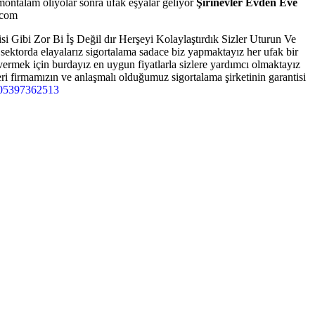
ontalam oliyolar sonra ufak eşyalar geliyor
Şirinevler Evden Eve
.com
 Gibi Zor Bi İş Değil dır Herşeyi Kolaylaştırdık Sizler Uturun Ve
ktorda elayalarız sigortalama sadace biz yapmaktayız her ufak bir
vermek için burdayız en uygun fiyatlarla sizlere yardımcı olmaktayız
ri firmamızın ve anlaşmalı olduğumuz sigortalama şirketinin garantisi
05397362513