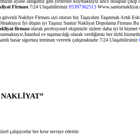
izde ayane aldığımız gibi yerlerine koymaktayız ünce dolaplar çıkıp m
liyat Firması
7/24 Ulaşabilirsiniz
05397362513
Www.santurnakliyat
venli Nakliye Firması sizi oturun biz Taşıyalım Taşınmak Artık Eskisi
aktayız İyi düşün iyi Taşınız Santur Nakliyat Depolama Firması Bu se
akliyat firması
olarak profesyonel ekipmizle sizlere daha iyi bi hizmet 
unmaktayız.İstanbul ev taşımacılığı olarak verdiğimiz her türlü hizmetle
amlı hasar sigortası teminatı vererek çalışmaktadır 7/24 Ulaşabilirsiniz
 NAKLİYAT
”
el çalışıyorlar her kese tavsiye ederim