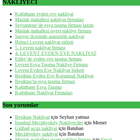
NAKLİYECİ
Kağıthane evden eve nakliyat
Maslak mahallesi nakliyat firmaları
Seyrantepe’de eşya taşıma firması lazım
Maslak mahallesi işyeri nakliye firması
Sarıyer ilçesinde asansörlü nakliyat
Birinci Levent nakliyat şirketi
5. Levent nakliyat firması
4. LEVENT EVDEN EVE NAKLİYAT
Etiler’de evden eve taşıma firması
Levent Eşya Taşıma Nakliye Firması
Levent Evden Eve Nakliyat Şirketi
Beşiktaş Evden Eve Kurumsal Nakliyat
Beşiktaş’ta eşya taşıma firması
Kağıthane Eşya Taşıma
Kağıthane Nakliyat Firmaları
Son yorumlar
Beşiktaş Nakliyat
için
Seyhan yatmaz
İstanbul Mecidiyeköy Nakliyeciler
için
Memet
Gülbağ ucuz nakliyat
için
Batuhan
Mecidiyeköy nakliyat
için
Batuhan
Maslak mahallesi işyeri nakliye firması
için
Fevzi