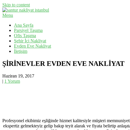
Skip to content
Menu
Evden Eve Nakliyat, İş Yeri Taşıma, Eşya Taşıma
Santur Nakliyat
Ana Sayfa
Parsiyel Taşıma
Ofis Taşıma
Şehir İçi Nakliyat
Evden Eve Nakliyat
İletişim
ŞİRİNEVLER EVDEN EVE NAKLİYAT
Haziran 19, 2017
|
1 Yorum
Profesyonel ekibimiz eşliğinde hizmet kalitesiyle müşteri memnuniyeti 
ekspertiz gelmekteyiz gelip bakıp teyit alarak ve fiyata belirtip anla