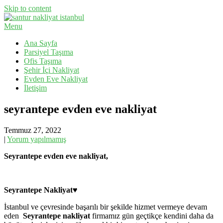
Skip to content
Menu
Evden Eve Nakliyat, İş Yeri Taşıma, Eşya Taşıma
Santur Nakliyat
Ana Sayfa
Parsiyel Taşıma
Ofis Taşıma
Şehir İçi Nakliyat
Evden Eve Nakliyat
İletişim
seyrantepe evden eve nakliyat
Temmuz 27, 2022
|
Yorum yapılmamış
Seyrantepe evden eve nakliyat,
Seyrantepe Nakliyat♥
İstanbul ve çevresinde başarılı bir şekilde hizmet vermeye devam
eden
Seyrantepe
nakliyat
firmamız gün geçtikçe kendini daha da