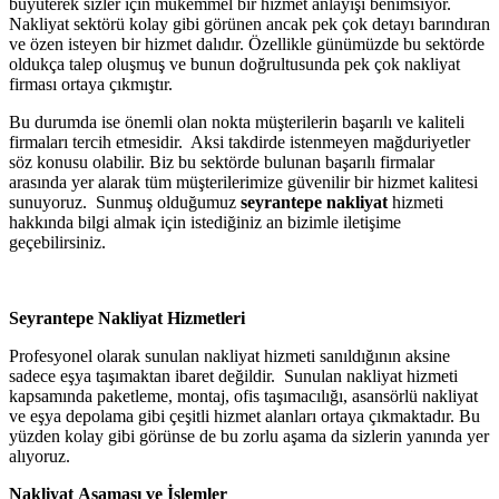
büyüterek sizler için mükemmel bir hizmet anlayışı benimsiyor.
Nakliyat sektörü kolay gibi görünen ancak pek çok detayı barındıran
ve özen isteyen bir hizmet dalıdır. Özellikle günümüzde bu sektörde
oldukça talep oluşmuş ve bunun doğrultusunda pek çok nakliyat
firması ortaya çıkmıştır.
Bu durumda ise önemli olan nokta müşterilerin başarılı ve kaliteli
firmaları tercih etmesidir. Aksi takdirde istenmeyen mağduriyetler
söz konusu olabilir. Biz bu sektörde bulunan başarılı firmalar
arasında yer alarak tüm müşterilerimize güvenilir bir hizmet kalitesi
sunuyoruz. Sunmuş olduğumuz
seyrantepe
nakliyat
hizmeti
hakkında bilgi almak için istediğiniz an bizimle iletişime
geçebilirsiniz.
Seyrantepe Nakliyat
Hizmetleri
Profesyonel olarak sunulan nakliyat hizmeti sanıldığının aksine
sadece eşya taşımaktan ibaret değildir. Sunulan nakliyat hizmeti
kapsamında paketleme, montaj, ofis taşımacılığı, asansörlü nakliyat
ve eşya depolama gibi çeşitli hizmet alanları ortaya çıkmaktadır. Bu
yüzden kolay gibi görünse de bu zorlu aşama da sizlerin yanında yer
alıyoruz.
Nakliyat
Aşaması
ve
İşlemler