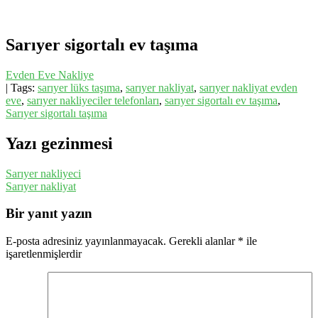
Sarıyer sigortalı ev taşıma
Evden Eve Nakliye
| Tags:
sarıyer lüks taşıma
,
sarıyer nakliyat
,
sarıyer nakliyat evden
eve
,
sarıyer nakliyeciler telefonları
,
sarıyer sigortalı ev taşıma
,
Sarıyer sigortalı taşıma
Yazı gezinmesi
Sarıyer nakliyeci
Sarıyer nakliyat
Bir yanıt yazın
E-posta adresiniz yayınlanmayacak.
Gerekli alanlar
*
ile
işaretlenmişlerdir