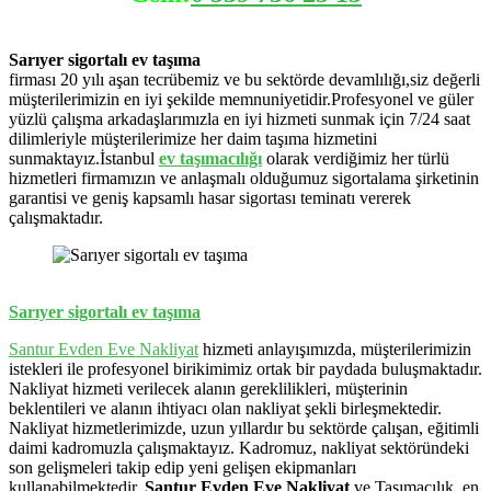
Sarıyer sigortalı ev taşıma
firması 20 yılı aşan tecrübemiz ve bu sektörde devamlılığı,siz değerli
müşterilerimizin en iyi şekilde memnuniyetidir.Profesyonel ve güler
yüzlü çalışma arkadaşlarımızla en iyi hizmeti sunmak için 7/24 saat
dilimleriyle müşterilerimize her daim taşıma hizmetini
sunmaktayız.İstanbul
ev
taşımacılığı
olarak verdiğimiz her türlü
hizmetleri firmamızın ve anlaşmalı olduğumuz sigortalama şirketinin
garantisi ve geniş kapsamlı hasar sigortası teminatı vererek
çalışmaktadır.
Sarıyer sigortalı ev taşıma
Santur Evden Eve Nakliyat
hizmeti anlayışımızda, müşterilerimizin
istekleri ile profesyonel birikimimiz ortak bir paydada buluşmaktadır.
Nakliyat hizmeti verilecek alanın gereklilikleri, müşterinin
beklentileri ve alanın ihtiyacı olan nakliyat şekli birleşmektedir.
Nakliyat hizmetlerimizde, uzun yıllardır bu sektörde çalışan, eğitimli
daimi kadromuzla çalışmaktayız. Kadromuz, nakliyat sektöründeki
son gelişmeleri takip edip yeni gelişen ekipmanları
kullanabilmektedir.
Santur Evden Eve Nakliyat
ve Taşımacılık, en