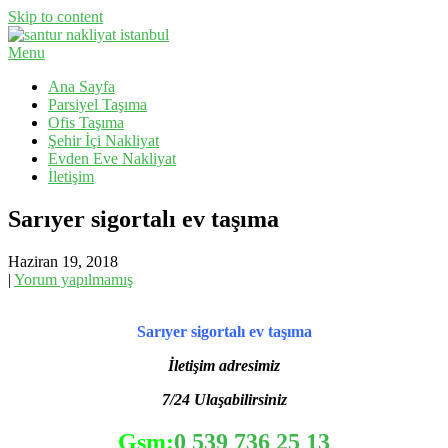
Skip to content
Menu
Evden Eve Nakliyat, İş Yeri Taşıma, Eşya Taşıma
Santur Nakliyat
Ana Sayfa
Parsiyel Taşıma
Ofis Taşıma
Şehir İçi Nakliyat
Evden Eve Nakliyat
İletişim
Sarıyer sigortalı ev taşıma
Haziran 19, 2018
|
Yorum yapılmamış
Sarıyer sigortalı ev taşıma
İletişim adresimiz
7/24 Ulaşabilirsiniz
Gsm:
0 539 736 25 13