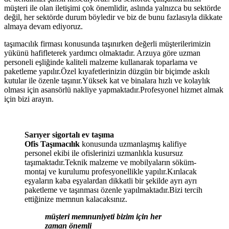
müşteri ile olan iletişimi çok önemlidir, aslında yalnızca bu sektörde
değil, her sektörde durum böyledir ve biz de bunu fazlasıyla dikkate
almaya devam ediyoruz.
taşımacılık firması konusunda taşınırken değerli müşterilerimizin
yükünü hafifleterek yardımcı olmaktadır. Arzuya göre uzman
personeli eşliğinde kaliteli malzeme kullanarak toparlama ve
paketleme yapılır.Özel kıyafetlerinizin düzgün bir biçimde askılı
kutular ile özenle taşınır.Yüksek kat ve binalara hızlı ve kolaylık
olması için asansörlü nakliye yapmaktadır.Profesyonel hizmet almak
için bizi arayın.
Sarıyer sigortalı ev taşıma
Ofis Taşımacılık
konusunda uzmanlaşmış kalifiye
personel ekibi ile ofislerinizi uzmanlıkla kusursuz
taşımaktadır.Teknik malzeme ve mobilyaların söküm-
montaj ve kurulumu profesyonellikle yapılır.Kırılacak
eşyaların kaba eşyalardan dikkatli bir şekilde ayrı ayrı
paketleme ve taşınması özenle yapılmaktadır.Bizi tercih
ettiğinize memnun kalacaksınız.
müşteri memnuniyeti bizim için her
zaman önemli