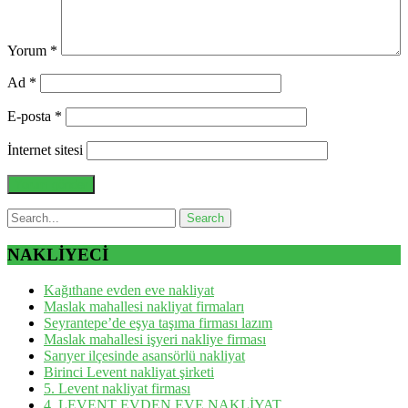
Yorum
*
Ad
*
E-posta
*
İnternet sitesi
NAKLİYECİ
Kağıthane evden eve nakliyat
Maslak mahallesi nakliyat firmaları
Seyrantepe’de eşya taşıma firması lazım
Maslak mahallesi işyeri nakliye firması
Sarıyer ilçesinde asansörlü nakliyat
Birinci Levent nakliyat şirketi
5. Levent nakliyat firması
4. LEVENT EVDEN EVE NAKLİYAT