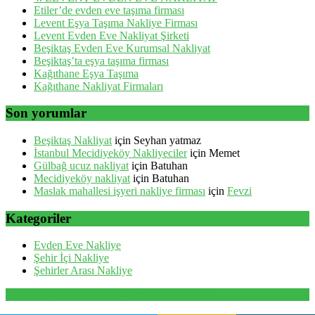
Etiler’de evden eve taşıma firması
Levent Eşya Taşıma Nakliye Firması
Levent Evden Eve Nakliyat Şirketi
Beşiktaş Evden Eve Kurumsal Nakliyat
Beşiktaş’ta eşya taşıma firması
Kağıthane Eşya Taşıma
Kağıthane Nakliyat Firmaları
Son yorumlar
Beşiktaş Nakliyat
için
Seyhan yatmaz
İstanbul Mecidiyeköy Nakliyeciler
için
Memet
Gülbağ ucuz nakliyat
için
Batuhan
Mecidiyeköy nakliyat
için
Batuhan
Maslak mahallesi işyeri nakliye firması
için
Fevzi
Kategoriler
Evden Eve Nakliye
Şehir İçi Nakliye
Şehirler Arası Nakliye
Santur Nakliyat 2026 . Powered by WordPress