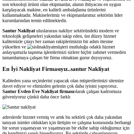
son teknoloji ürünü olan ekipmanlar, alanın ihtiyacını en uygun
karşılayacak makine, en kaliteli ambalajlama ürünlerini
kullanmaktadır. Makinelerimiz ve ekipmanlarımız sektörün lider
kurumlarından temin edilmektedir.
Santur Nakliyat
uluslararası nakliye sektöründeki modern ve
teknolojik gelişmeleri yakından takip eden, üst düzey hizmet
kalitemizle çıtayı her zaman rakiplerimizin bir adım ötesine
yükselten ve
müşteri mutluluğu odaklı hizmet
anlayışımızla taşınma işlemlerinizi sizlere hiçbir zahmet vermeden
tamamlamaya çalışan bir firma olmaktan gurur duyuyoruz.
En İyi Nakliyat Firmasıyız..santur Nakliyat
Kaliteden yana seçimlerini yapacak olan müşterilerimizi sitemize
davet ediyor ve elimizden gelenin çok daha iyisini yapıyoruz.
Santur Evden Eve Nakliyat firması
olarak çalışan kadromuza
güveniyoruz çünkü daha önce farklı
adreslerde hizmet vermiş ve artık bu sektörü çok daha yakından
tanıyan isimler oldukları için iletişim ve çalışma konusunda herhangi
bir sorun yaşamayan ve yaşatmayan bir ekibe sahip olduğumuz için
de kendimizi şanslı hissediyoruz. Bu sektörde çalışanlarınızın