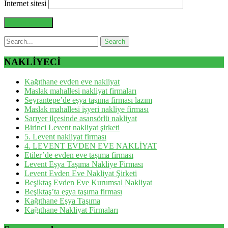
İnternet sitesi
NAKLİYECİ
Kağıthane evden eve nakliyat
Maslak mahallesi nakliyat firmaları
Seyrantepe’de eşya taşıma firması lazım
Maslak mahallesi işyeri nakliye firması
Sarıyer ilçesinde asansörlü nakliyat
Birinci Levent nakliyat şirketi
5. Levent nakliyat firması
4. LEVENT EVDEN EVE NAKLİYAT
Etiler’de evden eve taşıma firması
Levent Eşya Taşıma Nakliye Firması
Levent Evden Eve Nakliyat Şirketi
Beşiktaş Evden Eve Kurumsal Nakliyat
Beşiktaş’ta eşya taşıma firması
Kağıthane Eşya Taşıma
Kağıthane Nakliyat Firmaları