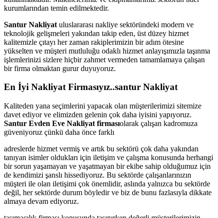
kurumlarından temin edilmektedir.
Santur Nakliyat
uluslararası nakliye sektöründeki modern ve
teknolojik gelişmeleri yakından takip eden, üst düzey hizmet
kalitemizle çıtayı her zaman rakiplerimizin bir adım ötesine
yükselten ve müşteri mutluluğu odaklı hizmet anlayışımızla taşınma
işlemlerinizi sizlere hiçbir zahmet vermeden tamamlamaya çalışan
bir firma olmaktan gurur duyuyoruz.
En İyi Nakliyat Firmasıyız..santur Nakliyat
Kaliteden yana seçimlerini yapacak olan müşterilerimizi sitemize
davet ediyor ve elimizden gelenin çok daha iyisini yapıyoruz.
Santur Evden Eve Nakliyat firması
olarak çalışan kadromuza
güveniyoruz çünkü daha önce farklı
adreslerde hizmet vermiş ve artık bu sektörü çok daha yakından
tanıyan isimler oldukları için iletişim ve çalışma konusunda herhangi
bir sorun yaşamayan ve yaşatmayan bir ekibe sahip olduğumuz için
de kendimizi şanslı hissediyoruz. Bu sektörde çalışanlarınızın
müşteri ile olan iletişimi çok önemlidir, aslında yalnızca bu sektörde
değil, her sektörde durum böyledir ve biz de bunu fazlasıyla dikkate
almaya devam ediyoruz.
taşımacılık firması konusunda taşınırken değerli müşterilerimizin