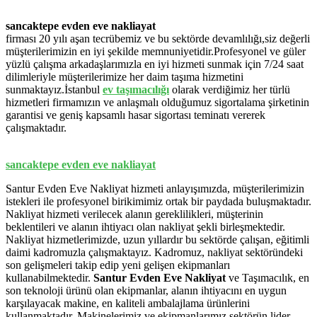
sancaktepe evden eve nakliayat
firması 20 yılı aşan tecrübemiz ve bu sektörde devamlılığı,siz değerli
müşterilerimizin en iyi şekilde memnuniyetidir.Profesyonel ve güler
yüzlü çalışma arkadaşlarımızla en iyi hizmeti sunmak için 7/24 saat
dilimleriyle müşterilerimize her daim taşıma hizmetini
sunmaktayız.İstanbul
ev
taşımacılığı
olarak verdiğimiz her türlü
hizmetleri firmamızın ve anlaşmalı olduğumuz sigortalama şirketinin
garantisi ve geniş kapsamlı hasar sigortası teminatı vererek
çalışmaktadır.
sancaktepe evden eve nakliayat
Santur Evden Eve Nakliyat hizmeti anlayışımızda, müşterilerimizin
istekleri ile profesyonel birikimimiz ortak bir paydada buluşmaktadır.
Nakliyat hizmeti verilecek alanın gereklilikleri, müşterinin
beklentileri ve alanın ihtiyacı olan nakliyat şekli birleşmektedir.
Nakliyat hizmetlerimizde, uzun yıllardır bu sektörde çalışan, eğitimli
daimi kadromuzla çalışmaktayız. Kadromuz, nakliyat sektöründeki
son gelişmeleri takip edip yeni gelişen ekipmanları
kullanabilmektedir.
Santur Evden Eve Nakliyat
ve Taşımacılık, en
son teknoloji ürünü olan ekipmanlar, alanın ihtiyacını en uygun
karşılayacak makine, en kaliteli ambalajlama ürünlerini
kullanmaktadır. Makinelerimiz ve ekipmanlarımız sektörün lider