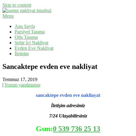
Skip to content
Menu
Evden Eve Nakliyat, İş Yeri Taşıma, Eşya Taşıma
Santur Nakliyat
Ana Sayfa
Parsiyel Taşıma
Ofis Taşıma
Şehir İçi Nakliyat
Evden Eve Nakliyat
İletişim
Sancaktepe evden eve nakliyat
Temmuz 17, 2019
|
Yorum yapılmamış
sancaktepe evden eve nakliayat
İletişim adresimiz
7/24 Ulaşabilirsiniz
Gsm:
0 539 736 25 13