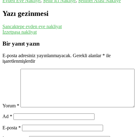
Evden Eve Nakliye
,
Şehir İçi Nakliye
,
Şehirler Arası Nakliye
Yazı gezinmesi
Sancaktepe evden eve nakliyat
İzzetpaşa nakliyat
Bir yanıt yazın
E-posta adresiniz yayınlanmayacak.
Gerekli alanlar
*
ile
işaretlenmişlerdir
Yorum
*
Ad
*
E-posta
*