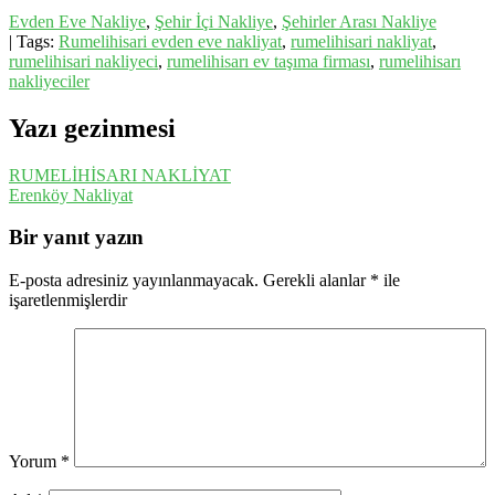
Evden Eve Nakliye
,
Şehir İçi Nakliye
,
Şehirler Arası Nakliye
| Tags:
Rumelihisari evden eve nakliyat
,
rumelihisari nakliyat
,
rumelihisari nakliyeci
,
rumelihisarı ev taşıma firması
,
rumelihisarı
nakliyeciler
Yazı gezinmesi
RUMELİHİSARI NAKLİYAT
Erenköy Nakliyat
Bir yanıt yazın
E-posta adresiniz yayınlanmayacak.
Gerekli alanlar
*
ile
işaretlenmişlerdir
Yorum
*