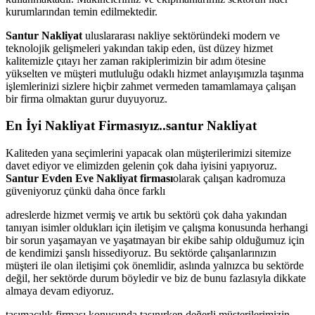
kurumlarından temin edilmektedir.
Santur Nakliyat
uluslararası nakliye sektöründeki modern ve
teknolojik gelişmeleri yakından takip eden, üst düzey hizmet
kalitemizle çıtayı her zaman rakiplerimizin bir adım ötesine
yükselten ve müşteri mutluluğu odaklı hizmet anlayışımızla taşınma
işlemlerinizi sizlere hiçbir zahmet vermeden tamamlamaya çalışan
bir firma olmaktan gurur duyuyoruz.
En İyi Nakliyat Firmasıyız..santur Nakliyat
Kaliteden yana seçimlerini yapacak olan müşterilerimizi sitemize
davet ediyor ve elimizden gelenin çok daha iyisini yapıyoruz.
Santur Evden Eve Nakliyat firması
olarak çalışan kadromuza
güveniyoruz çünkü daha önce farklı
adreslerde hizmet vermiş ve artık bu sektörü çok daha yakından
tanıyan isimler oldukları için iletişim ve çalışma konusunda herhangi
bir sorun yaşamayan ve yaşatmayan bir ekibe sahip olduğumuz için
de kendimizi şanslı hissediyoruz. Bu sektörde çalışanlarınızın
müşteri ile olan iletişimi çok önemlidir, aslında yalnızca bu sektörde
değil, her sektörde durum böyledir ve biz de bunu fazlasıyla dikkate
almaya devam ediyoruz.
taşımacılık firması konusunda taşınırken değerli müşterilerimizin