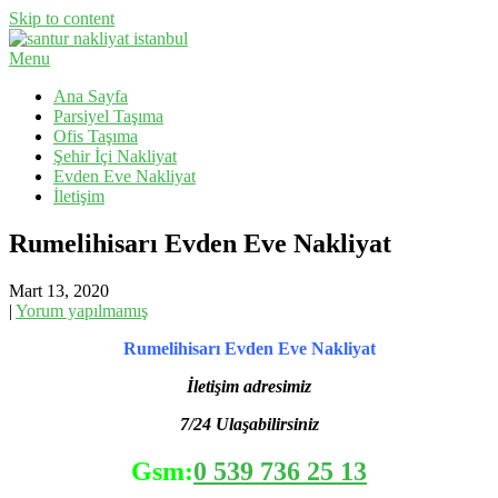
Skip to content
Menu
Evden Eve Nakliyat, İş Yeri Taşıma, Eşya Taşıma
Santur Nakliyat
Ana Sayfa
Parsiyel Taşıma
Ofis Taşıma
Şehir İçi Nakliyat
Evden Eve Nakliyat
İletişim
Rumelihisarı Evden Eve Nakliyat
Mart 13, 2020
|
Yorum yapılmamış
Rumelihisarı Evden Eve Nakliyat
İletişim adresimiz
7/24 Ulaşabilirsiniz
Gsm:
0 539 736 25 13