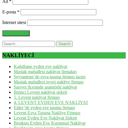
Ad
*
E-posta
*
İnternet sitesi
NAKLİYECİ
Kağıthane evden eve nakliyat
Maslak mahallesi nakliyat firmaları
Seyrantepe’de eşya taşıma firması lazım
Maslak mahallesi işyeri nakliye firması
Sarıyer ilçesinde asansörlü nakliyat
Birinci Levent nakliyat şirketi
5. Levent nakliyat firması
4. LEVENT EVDEN EVE NAKLİYAT
Etiler’de evden eve taşıma firması
Levent Eşya Taşıma Nakliye Firması
Levent Evden Eve Nakliyat Şirketi
Beşiktaş Evden Eve Kurumsal Nakliyat