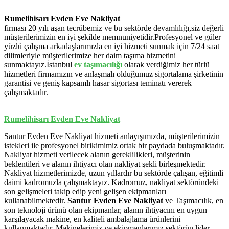
Rumelihisarı Evden Eve Nakliyat
firması 20 yılı aşan tecrübemiz ve bu sektörde devamlılığı,siz değerli
müşterilerimizin en iyi şekilde memnuniyetidir.Profesyonel ve güler
yüzlü çalışma arkadaşlarımızla en iyi hizmeti sunmak için 7/24 saat
dilimleriyle müşterilerimize her daim taşıma hizmetini
sunmaktayız.İstanbul
ev
taşımacılığı
olarak verdiğimiz her türlü
hizmetleri firmamızın ve anlaşmalı olduğumuz sigortalama şirketinin
garantisi ve geniş kapsamlı hasar sigortası teminatı vererek
çalışmaktadır.
Rumelihisarı Evden Eve Nakliyat
Santur Evden Eve Nakliyat hizmeti anlayışımızda, müşterilerimizin
istekleri ile profesyonel birikimimiz ortak bir paydada buluşmaktadır.
Nakliyat hizmeti verilecek alanın gereklilikleri, müşterinin
beklentileri ve alanın ihtiyacı olan nakliyat şekli birleşmektedir.
Nakliyat hizmetlerimizde, uzun yıllardır bu sektörde çalışan, eğitimli
daimi kadromuzla çalışmaktayız. Kadromuz, nakliyat sektöründeki
son gelişmeleri takip edip yeni gelişen ekipmanları
kullanabilmektedir.
Santur Evden Eve Nakliyat
ve Taşımacılık, en
son teknoloji ürünü olan ekipmanlar, alanın ihtiyacını en uygun
karşılayacak makine, en kaliteli ambalajlama ürünlerini
kullanmaktadır. Makinelerimiz ve ekipmanlarımız sektörün lider