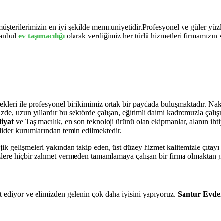
 müşterilerimizin en iyi şekilde memnuniyetidir.Profesyonel ve güler yüz
tanbul
ev
taşımacılığı
olarak verdiğimiz her türlü hizmetleri firmamızın 
leri ile profesyonel birikimimiz ortak bir paydada buluşmaktadır. Nakliy
imizde, uzun yıllardır bu sektörde çalışan, eğitimli daimi kadromuzla ça
iyat
ve Taşımacılık, en son teknoloji ürünü olan ekipmanlar, alanın iht
lider kurumlarından temin edilmektedir.
ik gelişmeleri yakından takip eden, üst düzey hizmet kalitemizle çıtayı
sizlere hiçbir zahmet vermeden tamamlamaya çalışan bir firma olmaktan
t ediyor ve elimizden gelenin çok daha iyisini yapıyoruz.
Santur Evden