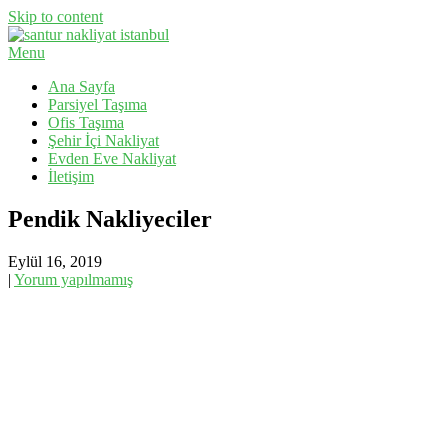
Skip to content
Menu
Evden Eve Nakliyat, İş Yeri Taşıma, Eşya Taşıma
Santur Nakliyat
Ana Sayfa
Parsiyel Taşıma
Ofis Taşıma
Şehir İçi Nakliyat
Evden Eve Nakliyat
İletişim
Pendik Nakliyeciler
Eylül 16, 2019
|
Yorum yapılmamış