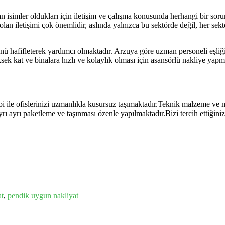
an isimler oldukları için iletişim ve çalışma konusunda herhangi bir s
e olan iletişimi çok önemlidir, aslında yalnızca bu sektörde değil, her 
ünü hafifleterek yardımcı olmaktadır. Arzuya göre uzman personeli eşliğ
üksek kat ve binalara hızlı ve kolaylık olması için asansörlü nakliye yap
i ile ofislerinizi uzmanlıkla kusursuz taşımaktadır.Teknik malzeme ve
 ayrı ayrı paketleme ve taşınması özenle yapılmaktadır.Bizi tercih ettiği
at
,
pendik uygun nakliyat