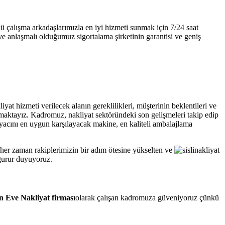
lü çalışma arkadaşlarımızla en iyi hizmeti sunmak için 7/24 saat
ve anlaşmalı olduğumuz sigortalama şirketinin garantisi ve geniş
at hizmeti verilecek alanın gereklilikleri, müşterinin beklentileri ve
lışmaktayız. Kadromuz, nakliyat sektöründeki son gelişmeleri takip edip
iyacını en uygun karşılayacak makine, en kaliteli ambalajlama
 her zaman rakiplerimizin bir adım ötesine yükselten ve
 gurur duyuyoruz.
 Eve Nakliyat firması
olarak çalışan kadromuza güveniyoruz çünkü