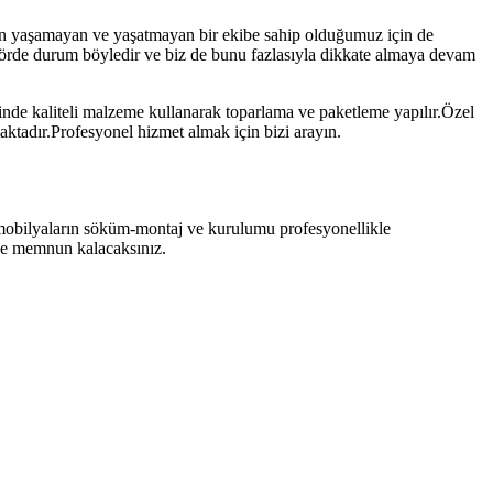
orun yaşamayan ve yaşatmayan bir ekibe sahip olduğumuz için de
sektörde durum böyledir ve biz de bunu fazlasıyla dikkate almaya devam
inde kaliteli malzeme kullanarak toparlama ve paketleme yapılır.Özel
maktadır.Profesyonel hizmet almak için bizi arayın.
 mobilyaların söküm-montaj ve kurulumu profesyonellikle
nize memnun kalacaksınız.