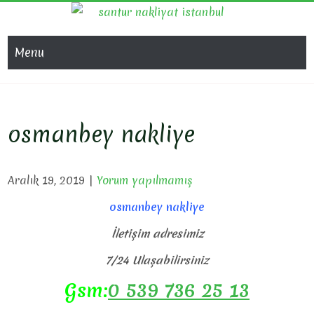
Skip
SAN
Evden Eve
to
Nakliyat, İş
NAKL
content
Menu
Yeri Taşıma,
Eşya Taşıma
osmanbey nakliye
Aralık 19, 2019
|
Yorum yapılmamış
osmanbey nakliye
İletişim adresimiz
7/24 Ulaşabilirsiniz
Gsm:
0 539 736 25 13