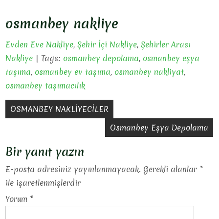
osmanbey nakliye
Evden Eve Nakliye
,
Şehir İçi Nakliye
,
Şehirler Arası
Nakliye
| Tags:
osmanbey depolama
,
osmanbey eşya
taşıma
,
osmanbey ev taşıma
,
osmanbey nakliyat
,
osmanbey taşımacılık
Yazı
OSMANBEY NAKLİYECİLER
gezinmesi
Osmanbey Eşya Depolama
Bir yanıt yazın
E-posta adresiniz yayınlanmayacak.
Gerekli alanlar
*
ile işaretlenmişlerdir
Yorum
*