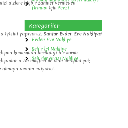
inizi sizlere hiçbir zahmet vermeden
firması
için
Fevzi
Kategoriler
a iyisini yapıyoruz.
Santur Evden Eve Nakliyat
Evden Eve Nakliye
Şehir İçi Nakliye
çalışma konusunda herhangi bir sorun
Şehirler Arası Nakliye
anlarınızın müşteri ile olan iletişimi çok
ate almaya devam ediyoruz.