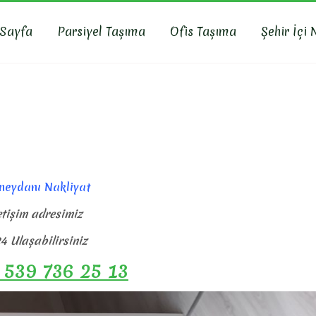
 Sayfa
Parsiyel Taşıma
Ofis Taşıma
Şehir İçi 
R NAKLIYAT
yat, İş Yeri Taşıma, Eşya Taşıma
eydanı Nakliyat
etişim adresimiz
4 Ulaşabilirsiniz
 539 736 25 13