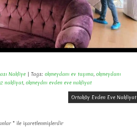
rası Nakliye
| Tags:
okmeydanı ev taşıma
,
okmeydanı
z nakliyat
,
okmeydnı evden eve nakliyat
Ortaköy Evden Eve Nakliyat
lanlar
*
ile işaretlenmişlerdir