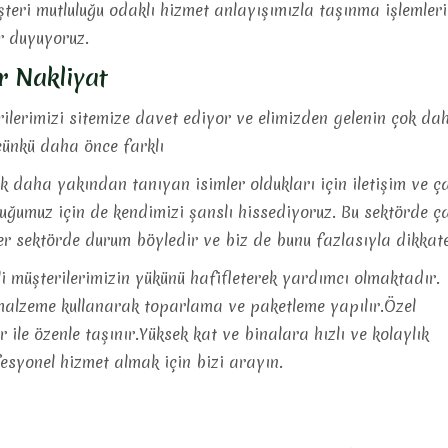
şteri mutluluğu odaklı hizmet anlayışımızla taşınma işlemler
 duyuyoruz.
ur Nakliyat
lerimizi sitemize davet ediyor ve elimizden gelenin çok dah
ünkü daha önce farklı
ok daha yakından tanıyan isimler oldukları için iletişim ve 
uz için de kendimizi şanslı hissediyoruz. Bu sektörde çalış
 her sektörde durum böyledir ve biz de bunu fazlasıyla dikk
i müşterilerimizin yükünü hafifleterek yardımcı olmaktadır.
 malzeme kullanarak toparlama ve paketleme yapılır.Özel
r ile özenle taşınır.Yüksek kat ve binalara hızlı ve kolaylık
esyonel hizmet almak için bizi arayın.