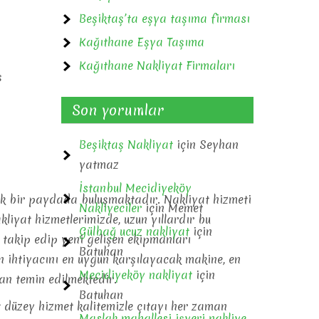
Beşiktaş’ta eşya taşıma firması
Kağıthane Eşya Taşıma
Kağıthane Nakliyat Firmaları
ş
Son yorumlar
Beşiktaş Nakliyat
için
Seyhan
yatmaz
İstanbul Mecidiyeköy
tak bir paydada buluşmaktadır. Nakliyat hizmeti
Nakliyeciler
için
Memet
akliyat hizmetlerimizde, uzun yıllardır bu
Gülbağ ucuz nakliyat
için
 takip edip yeni gelişen ekipmanları
Batuhan
ın ihtiyacını en uygun karşılayacak makine, en
Mecidiyeköy nakliyat
için
an temin edilmektedir.
Batuhan
t düzey hizmet kalitemizle çıtayı her zaman
Maslak mahallesi işyeri nakliye