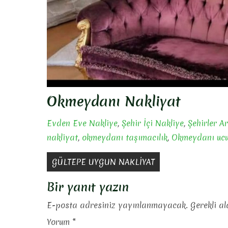
Okmeydanı Nakliyat
Evden Eve Nakliye
,
Şehir İçi Nakliye
,
Şehirler A
nakliyat
,
okmeydanı taşımacılık
,
Okmeydanı ucu
Yazı
GÜLTEPE UYGUN NAKLİYAT
gezinmesi
Bir yanıt yazın
E-posta adresiniz yayınlanmayacak.
Gerekli a
Yorum
*