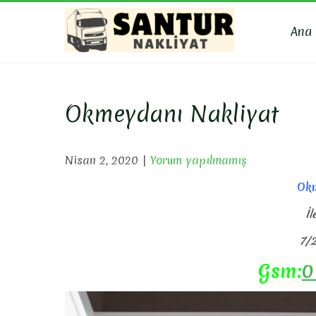
Skip
to
Ana
content
SANTU
Evden Eve Nakli
Okmeydanı Nakliyat
Nisan 2, 2020
|
Yorum yapılmamış
Okm
İl
7/2
Gsm:
0