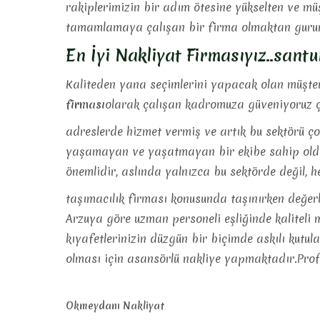
rakiplerimizin bir adım ötesine yükselten ve mü
tamamlamaya çalışan bir firma olmaktan gurur
En İyi Nakliyat Firmasıyız..sant
Kaliteden yana seçimlerini yapacak olan müşteri
firması
olarak çalışan kadromuza güveniyoruz ç
adreslerde hizmet vermiş ve artık bu sektörü ç
yaşamayan ve yaşatmayan bir ekibe sahip olduğum
önemlidir, aslında yalnızca bu sektörde değil,
taşımacılık firması konusunda taşınırken değerl
Arzuya göre uzman personeli eşliğinde kaliteli
kıyafetlerinizin düzgün bir biçimde askılı kutula
olması için asansörlü nakliye yapmaktadır.Prof
Okmeydanı Nakliyat