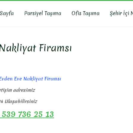
 Sayfa
Parsiyel Taşıma
Ofis Taşıma
Şehir İçi 
R NAKLIYAT
yat, İş Yeri Taşıma, Eşya Taşıma
Nakliyat Firamsı
Evden Eve Nakliyat Firamsı
etişim adresimiz
4 Ulaşabilirsiniz
 539 736 25 13