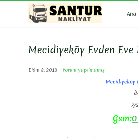
Skip
to
Ana
content
SANTU
Evden Eve Nakli
Mecidiyeköy Evden Eve 
Ekim 8, 2019
|
Yorum yapılmamış
Mecidiyeköy 
İl
7/2
Gsm:
0