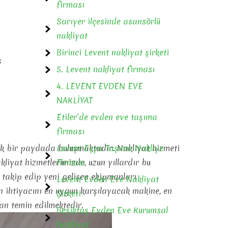
firması
Sarıyer ilçesinde asansörlü
nakliyat
Birinci Levent nakliyat şirketi
ş
5. Levent nakliyat firması
4. LEVENT EVDEN EVE
NAKLİYAT
Etiler’de evden eve taşıma
firması
tak bir paydada buluşmaktadır. Nakliyat hizmeti
Levent Eşya Taşıma Nakliye
akliyat hizmetlerimizde, uzun yıllardır bu
Firması
 takip edip yeni gelişen ekipmanları
Levent Evden Eve Nakliyat
ın ihtiyacını en uygun karşılayacak makine, en
Şirketi
an temin edilmektedir.
Beşiktaş Evden Eve Kurumsal
Nakliyat