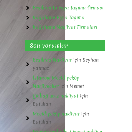
Beşiktaş’ta eşya taşıma firması
Kağıthane Eşya Taşıma
Kağıthane Nakliyat Firmaları
Son yorumlar
Beşiktaş Nakliyat
için
Seyhan
yatmaz
İstanbul Mecidiyeköy
Nakliyeciler
için
Memet
Gülbağ ucuz nakliyat
için
Batuhan
Mecidiyeköy nakliyat
için
Batuhan
Maslak mahallesi işyeri nakliye