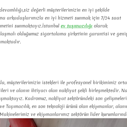
evamlılığı,siz değerli müşterilerimizin en iyi şekilde
şma arkadaşlarımızla en iyi hizmeti sunmak için 7/24 saat
izmetini sunmaktayız.İstanbul
ev
taşımacılığı
olarak
nlaşmalı olduğumuz sigortalama şirketinin garantisi ve geni
şmaktadır.
, müşterilerimizin istekleri ile profesyonel birikimimiz or
tileri ve alanın ihtiyacı olan nakliyat şekli birleşmektedir. N
ışmaktayız. Kadromuz, nakliyat sektöründeki son gelişmeleri
ve Taşımacılık, en son teknoloji ürünü olan ekipmanlar, alan
 Makinelerimiz ve ekipmanlarımız sektörün lider kurumlarınd