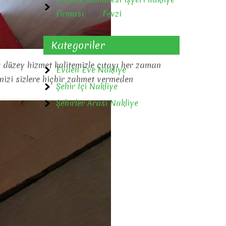
firması
için
Fevzi
Kategoriler
t düzey hizmet kalitemizle çıtayı her zaman
Evden Eve Nakliye
inizi sizlere hiçbir zahmet vermeden
Şehir İçi Nakliye
Şehirler Arası Nakliye