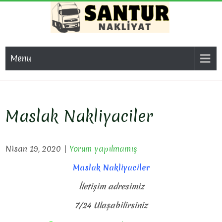
Skip
to
content
SAN
Evden Eve
Nakliyat, İş
NAKL
Menu
Yeri Taşıma,
Eşya Taşıma
Maslak Nakliyaciler
Nisan 19, 2020
|
Yorum yapılmamış
Maslak Nakliyaciler
İletişim adresimiz
7/24 Ulaşabilirsiniz