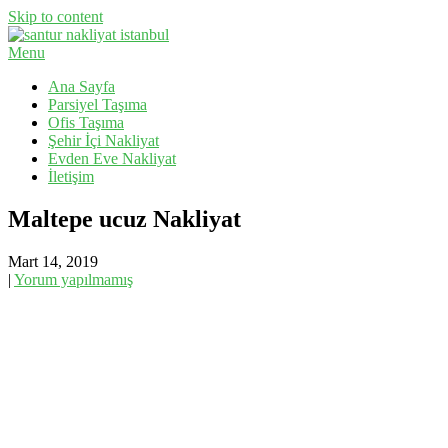
Skip to content
Menu
Evden Eve Nakliyat, İş Yeri Taşıma, Eşya Taşıma
Santur Nakliyat
Ana Sayfa
Parsiyel Taşıma
Ofis Taşıma
Şehir İçi Nakliyat
Evden Eve Nakliyat
İletişim
Maltepe ucuz Nakliyat
Mart 14, 2019
|
Yorum yapılmamış