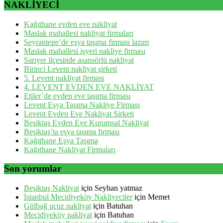
NAKLİYECİ
Kağıthane evden eve nakliyat
Maslak mahallesi nakliyat firmaları
Seyrantepe’de eşya taşıma firması lazım
Maslak mahallesi işyeri nakliye firması
Sarıyer ilçesinde asansörlü nakliyat
Birinci Levent nakliyat şirketi
5. Levent nakliyat firması
4. LEVENT EVDEN EVE NAKLİYAT
Etiler’de evden eve taşıma firması
Levent Eşya Taşıma Nakliye Firması
Levent Evden Eve Nakliyat Şirketi
Beşiktaş Evden Eve Kurumsal Nakliyat
Beşiktaş’ta eşya taşıma firması
Kağıthane Eşya Taşıma
Kağıthane Nakliyat Firmaları
Son yorumlar
Beşiktaş Nakliyat
için
Seyhan yatmaz
İstanbul Mecidiyeköy Nakliyeciler
için
Memet
Gülbağ ucuz nakliyat
için
Batuhan
Mecidiyeköy nakliyat
için
Batuhan