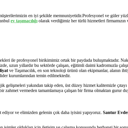
 müşterilerimizin en iyi şekilde memnuniyetidir.Profesyonel ve güler yüz
tanbul
ev
taşımacılığı
olarak verdiğimiz her türlü hizmetleri firmamızın 
leri ile profesyonel birikimimiz ortak bir paydada buluşmaktadır. Nakliy
imizde, uzun yıllardır bu sektörde çalışan, eğitimli daimi kadromuzla ça
iyat
ve Taşımacılık, en son teknoloji ürünü olan ekipmanlar, alanın iht
lider kurumlarından temin edilmektedir.
ik gelişmeleri yakından takip eden, üst düzey hizmet kalitemizle çıtayı
hiçbir zahmet vermeden tamamlamaya çalışan bir firma olmaktan gurur d
t ediyor ve elimizden gelenin çok daha iyisini yapıyoruz.
Santur Evden
an isimler oldukları için iletişim ve çalışma konusunda herhangi bir s