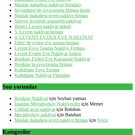
Maslak mahallesi nakliyat firmaları
Seyrantepe’de eşya taşıma firması lazım
Maslak mahallesi işyeri nakliye firması
Sarıyer ilçesinde asansörlü nakliyat
Birinci Levent nakliyat şirketi
5. Levent nakliyat firması
4. LEVENT EVDEN EVE NAKLİYAT
Etiler’de evden eve taşıma firması
Levent Eşya Taşıma Nakliye Firması
Levent Evden Eve Nakliyat Şirketi
Beşiktaş Evden Eve Kurumsal Nakliyat
Beşiktaş’ta eşya taşıma firması
Kağıthane Eşya Taşıma
Kağıthane Nakliyat Firmaları
Son yorumlar
Beşiktaş Nakliyat
için
Seyhan yatmaz
İstanbul Mecidiyeköy Nakliyeciler
için
Memet
Gülbağ ucuz nakliyat
için
Batuhan
Mecidiyeköy nakliyat
için
Batuhan
Maslak mahallesi işyeri nakliye firması
için
Fevzi
Kategoriler