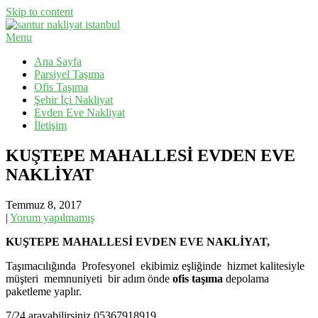
Skip to content
Menu
Evden Eve Nakliyat, İş Yeri Taşıma, Eşya Taşıma
Santur Nakliyat
Ana Sayfa
Parsiyel Taşıma
Ofis Taşıma
Şehir İçi Nakliyat
Evden Eve Nakliyat
İletişim
KUŞTEPE MAHALLESİ EVDEN EVE
NAKLİYAT
Temmuz 8, 2017
|
Yorum yapılmamış
KUŞTEPE MAHALLESİ EVDEN EVE NAKLİYAT,
Taşımacılığında Profesyonel ekibimiz eşliğinde hizmet kalitesiyle
müşteri memnuniyeti bir adım önde
ofis taşıma
depolama
paketleme yaplır.
7/24 arayabilirsiniz 05367918919