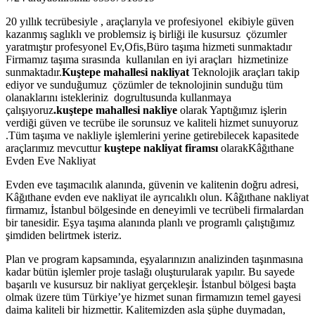
20 yıllık tecrübesiyle , araçlarıyla ve profesiyonel ekibiyle güven
kazanmış saglıklı ve problemsiz iş birliği ile kusursuz çözumler
yaratmıştır profesyonel Ev,Ofis,Büro taşıma hizmeti sunmaktadır
Firmamız taşıma sırasında kullanılan en iyi araçları hizmetinize
sunmaktadır.
Kuştepe mahallesi nakliyat
Teknolojik araçları takip
ediyor ve sunduğumuz çözümler de teknolojinin sunduğu tüm
olanaklarını istekleriniz dogrultusunda kullanmaya
çalışıyoruz
.kuştepe mahallesi nakliye
olarak Yaptığımız işlerin
verdiği güven ve tecrübe ile sorunsuz ve kaliteli hizmet sunuyoruz
.Tüm taşıma ve nakliyle işlemlerini yerine getirebilecek kapasitede
araçlarımız mevcuttur
kuştepe nakliyat firamsı
olarakKâğıthane
Evden Eve Nakliyat
Evden eve taşımacılık alanında, güvenin ve kalitenin doğru adresi,
Kâğıthane evden eve nakliyat ile ayrıcalıklı olun. Kâğıthane nakliyat
firmamız, İstanbul bölgesinde en deneyimli ve tecrübeli firmalardan
bir tanesidir. Eşya taşıma alanında planlı ve programlı çalıştığımız
şimdiden belirtmek isteriz.
Plan ve program kapsamında, eşyalarınızın analizinden taşınmasına
kadar bütün işlemler proje taslağı oluşturularak yapılır. Bu sayede
başarılı ve kusursuz bir nakliyat gerçekleşir. İstanbul bölgesi başta
olmak üzere tüm Türkiye’ye hizmet sunan firmamızın temel gayesi
daima kaliteli bir hizmettir. Kalitemizden asla şüphe duymadan,