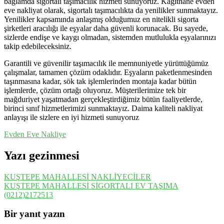
bağlamda sigortalı taşımacılık hizmeti sunuyoruz. Kâğıthane evden
eve nakliyat olarak, sigortalı taşımacılıkta da yenilikler sunmaktayız.
Yenilikler kapsamında anlaşmış olduğumuz en nitelikli sigorta
şirketleri aracılığı ile eşyalar daha güvenli korunacak. Bu sayede,
sizlerde endişe ve kaygı olmadan, sistemden mutlulukla eşyalarınızı
takip edebileceksiniz.
Garantili ve güvenilir taşımacılık ile memnuniyetle yürüttüğümüz
çalışmalar, tamamen çözüm odaklıdır. Eşyaların paketlenmesinden
taşınmasına kadar, sök tak işlemlerinden montaja kadar bütün
işlemlerde, çözüm ortağı oluyoruz. Müşterilerimize tek bir
mağduriyet yaşatmadan gerçekleştirdiğimiz bütün faaliyetlerde,
birinci sınıf hizmetlerimizi sunmaktayız. Daima kaliteli nakliyat
anlayışı ile sizlere en iyi hizmeti sunuyoruz
Evden Eve Nakliye
Yazı gezinmesi
KUŞTEPE MAHALLESİ NAKLİYECİLER
KUŞTEPE MAHALLESİ SİGORTALI EV TAŞIMA
(0212)2172513
Bir yanıt yazın