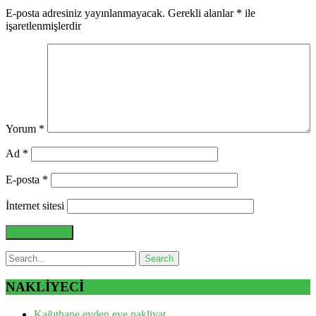
E-posta adresiniz yayınlanmayacak.
Gerekli alanlar
*
ile
işaretlenmişlerdir
Yorum
*
Ad
*
E-posta
*
İnternet sitesi
NAKLİYECİ
Kağıthane evden eve nakliyat