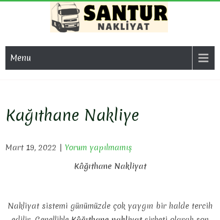
Skip
to
content
SAN
Evden Eve
Nakliyat, İş
NAKL
Menu
Yeri Taşıma,
Eşya Taşıma
Kağıthane Nakliye
Mart 19, 2022
|
Yorum yapılmamış
Kâğıthane Nakliyat
Nakliyat sistemi günümüzde çok yaygın bir halde tercih
edilir. Genellikle
Kâğıthane
nakliyat
şirketi olarak son