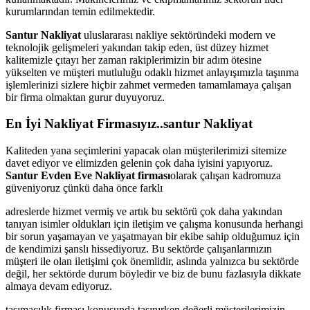
kurumlarından temin edilmektedir.
Santur Nakliyat
uluslararası nakliye sektöründeki modern ve
teknolojik gelişmeleri yakından takip eden, üst düzey hizmet
kalitemizle çıtayı her zaman rakiplerimizin bir adım ötesine
yükselten ve müşteri mutluluğu odaklı hizmet anlayışımızla taşınma
işlemlerinizi sizlere hiçbir zahmet vermeden tamamlamaya çalışan
bir firma olmaktan gurur duyuyoruz.
En İyi Nakliyat Firmasıyız..santur Nakliyat
Kaliteden yana seçimlerini yapacak olan müşterilerimizi sitemize
davet ediyor ve elimizden gelenin çok daha iyisini yapıyoruz.
Santur Evden Eve Nakliyat firması
olarak çalışan kadromuza
güveniyoruz çünkü daha önce farklı
adreslerde hizmet vermiş ve artık bu sektörü çok daha yakından
tanıyan isimler oldukları için iletişim ve çalışma konusunda herhangi
bir sorun yaşamayan ve yaşatmayan bir ekibe sahip olduğumuz için
de kendimizi şanslı hissediyoruz. Bu sektörde çalışanlarınızın
müşteri ile olan iletişimi çok önemlidir, aslında yalnızca bu sektörde
değil, her sektörde durum böyledir ve biz de bunu fazlasıyla dikkate
almaya devam ediyoruz.
taşımacılık firması konusunda taşınırken değerli müşterilerimizin