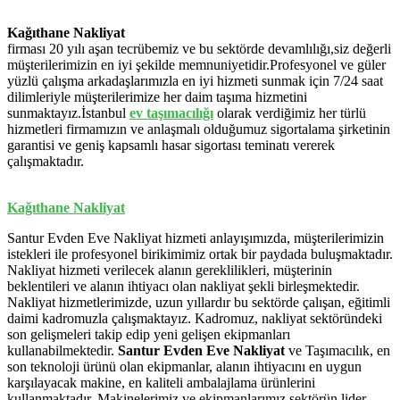
Kağıthane Nakliyat
firması 20 yılı aşan tecrübemiz ve bu sektörde devamlılığı,siz değerli
müşterilerimizin en iyi şekilde memnuniyetidir.Profesyonel ve güler
yüzlü çalışma arkadaşlarımızla en iyi hizmeti sunmak için 7/24 saat
dilimleriyle müşterilerimize her daim taşıma hizmetini
sunmaktayız.İstanbul
ev
taşımacılığı
olarak verdiğimiz her türlü
hizmetleri firmamızın ve anlaşmalı olduğumuz sigortalama şirketinin
garantisi ve geniş kapsamlı hasar sigortası teminatı vererek
çalışmaktadır.
Kağıthane Nakliyat
Santur Evden Eve Nakliyat hizmeti anlayışımızda, müşterilerimizin
istekleri ile profesyonel birikimimiz ortak bir paydada buluşmaktadır.
Nakliyat hizmeti verilecek alanın gereklilikleri, müşterinin
beklentileri ve alanın ihtiyacı olan nakliyat şekli birleşmektedir.
Nakliyat hizmetlerimizde, uzun yıllardır bu sektörde çalışan, eğitimli
daimi kadromuzla çalışmaktayız. Kadromuz, nakliyat sektöründeki
son gelişmeleri takip edip yeni gelişen ekipmanları
kullanabilmektedir.
Santur Evden Eve Nakliyat
ve Taşımacılık, en
son teknoloji ürünü olan ekipmanlar, alanın ihtiyacını en uygun
karşılayacak makine, en kaliteli ambalajlama ürünlerini
kullanmaktadır. Makinelerimiz ve ekipmanlarımız sektörün lider