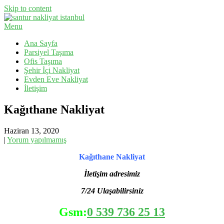
Skip to content
Menu
Evden Eve Nakliyat, İş Yeri Taşıma, Eşya Taşıma
Santur Nakliyat
Ana Sayfa
Parsiyel Taşıma
Ofis Taşıma
Şehir İçi Nakliyat
Evden Eve Nakliyat
İletişim
Kağıthane Nakliyat
Haziran 13, 2020
|
Yorum yapılmamış
Kağıthane Nakliyat
İletişim adresimiz
7/24 Ulaşabilirsiniz
Gsm:
0 539 736 25 13