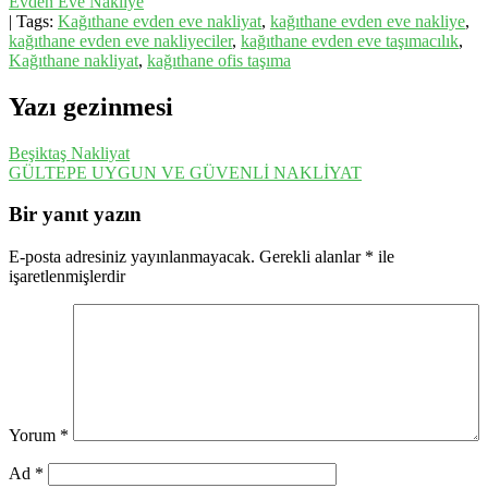
Evden Eve Nakliye
| Tags:
Kağıthane evden eve nakliyat
,
kağıthane evden eve nakliye
,
kağıthane evden eve nakliyeciler
,
kağıthane evden eve taşımacılık
,
Kağıthane nakliyat
,
kağıthane ofis taşıma
Yazı gezinmesi
Beşiktaş Nakliyat
GÜLTEPE UYGUN VE GÜVENLİ NAKLİYAT
Bir yanıt yazın
E-posta adresiniz yayınlanmayacak.
Gerekli alanlar
*
ile
işaretlenmişlerdir
Yorum
*
Ad
*