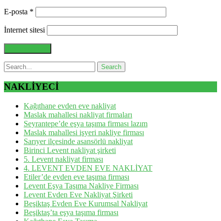
E-posta
*
İnternet sitesi
NAKLİYECİ
Kağıthane evden eve nakliyat
Maslak mahallesi nakliyat firmaları
Seyrantepe’de eşya taşıma firması lazım
Maslak mahallesi işyeri nakliye firması
Sarıyer ilçesinde asansörlü nakliyat
Birinci Levent nakliyat şirketi
5. Levent nakliyat firması
4. LEVENT EVDEN EVE NAKLİYAT
Etiler’de evden eve taşıma firması
Levent Eşya Taşıma Nakliye Firması
Levent Evden Eve Nakliyat Şirketi
Beşiktaş Evden Eve Kurumsal Nakliyat
Beşiktaş’ta eşya taşıma firması