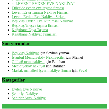
4. LEVENT EVDEN EVE NAKLİYAT
Etiler’de evden eve taşıma firması
Levent Eşya Taşıma Nakliye Firması
Levent Evden Eve Nakliyat Şirketi
Beşiktaş Evden Eve Kurumsal Nakliyat
Beşiktaş’ta eşya taşıma firması
Kağıthane Eşya Taşıma
Kağıthane Nakliyat Firmaları
Son yorumlar
Beşiktaş Nakliyat
için
Seyhan yatmaz
İstanbul Mecidiyeköy Nakliyeciler
için
Memet
Gülbağ ucuz nakliyat
için
Batuhan
Mecidiyeköy nakliyat
için
Batuhan
Maslak mahallesi işyeri nakliye firması
için
Fevzi
Kategoriler
Evden Eve Nakliye
Şehir İçi Nakliye
Şehirler Arası Nakliye
Santur Nakliyat 2026 . Powered by WordPress