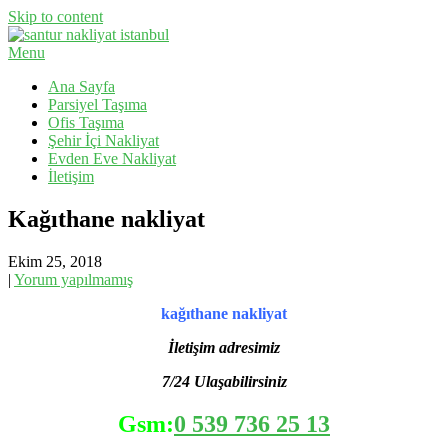
Skip to content
Menu
Evden Eve Nakliyat, İş Yeri Taşıma, Eşya Taşıma
Santur Nakliyat
Ana Sayfa
Parsiyel Taşıma
Ofis Taşıma
Şehir İçi Nakliyat
Evden Eve Nakliyat
İletişim
Kağıthane nakliyat
Ekim 25, 2018
|
Yorum yapılmamış
kağıthane nakliyat
İletişim adresimiz
7/24 Ulaşabilirsiniz
Gsm:
0 539 736 25 13