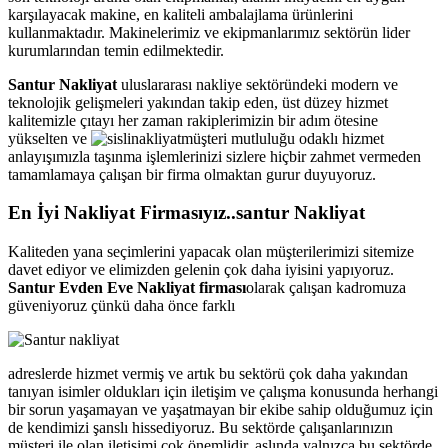
karşılayacak makine, en kaliteli ambalajlama ürünlerini
kullanmaktadır. Makinelerimiz ve ekipmanlarımız sektörün lider
kurumlarından temin edilmektedir.
Santur Nakliyat
uluslararası nakliye sektöründeki modern ve
teknolojik gelişmeleri yakından takip eden, üst düzey hizmet
kalitemizle çıtayı her zaman rakiplerimizin bir adım ötesine
yükselten ve
müşteri mutluluğu odaklı hizmet
anlayışımızla taşınma işlemlerinizi sizlere hiçbir zahmet vermeden
tamamlamaya çalışan bir firma olmaktan gurur duyuyoruz.
En İyi Nakliyat Firmasıyız..santur Nakliyat
Kaliteden yana seçimlerini yapacak olan müşterilerimizi sitemize
davet ediyor ve elimizden gelenin çok daha iyisini yapıyoruz.
Santur Evden Eve Nakliyat firması
olarak çalışan kadromuza
güveniyoruz çünkü daha önce farklı
adreslerde hizmet vermiş ve artık bu sektörü çok daha yakından
tanıyan isimler oldukları için iletişim ve çalışma konusunda herhangi
bir sorun yaşamayan ve yaşatmayan bir ekibe sahip olduğumuz için
de kendimizi şanslı hissediyoruz. Bu sektörde çalışanlarınızın
müşteri ile olan iletişimi çok önemlidir, aslında yalnızca bu sektörde