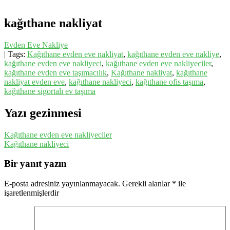
kağıthane nakliyat
Evden Eve Nakliye
| Tags:
Kağıthane evden eve nakliyat
,
kağıthane evden eve nakliye
,
kağıthane evden eve nakliyeci
,
kağıthane evden eve nakliyeciler
,
kağıthane evden eve taşımacılık
,
Kağıthane nakliyat
,
kağıthane
nakliyat evden eve
,
kağıthane nakliyeci
,
kağıthane ofis taşıma
,
kağıthane sigortalı ev taşıma
Yazı gezinmesi
Kağıthane evden eve nakliyeciler
Kağıthane nakliyeci
Bir yanıt yazın
E-posta adresiniz yayınlanmayacak.
Gerekli alanlar
*
ile
işaretlenmişlerdir