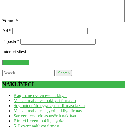
Yorum
*
Ad
*
E-posta
*
İnternet sitesi
NAKLİYECİ
Kağıthane evden eve nakliyat
Maslak mahallesi nakliyat firmaları
Seyrantepe’de eşya taşıma firması lazım
Maslak mahallesi işyeri nakliye firması
Sarıyer ilçesinde asansörlü nakliyat
Birinci Levent nakliyat şirketi
5. Levent nakliyat firması