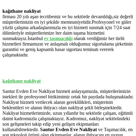
kağıthane nakliyat
firması 20 yılı aşan tecrübemiz ve bu sektörde devamlılığı,siz değerli
müşterilerimizin en iyi şekilde memnuniyetidir.Profesyonel ve güler
yüzlü çalışma arkadaşlarımızla en iyi hizmeti sunmak için 7/24 saat
dilimleriyle müşterilerimize her daim taşıma hizmetini
sunmaktayız.İstanbul
ev
taşımacılığı
olarak verdiğimiz her türlü
hizmetleri firmamızın ve anlaşmalı olduğumuz sigortalama şirketinin
garantisi ve geniş kapsamlı hasar sigortası teminatı vererek
çalışmaktadır.
kağıthane nakliyat
Santur Evden Eve Nakliyat hizmeti anlayışımızda, müşterilerimizin
istekleri ile profesyonel birikimimiz ortak bir paydada buluşmaktadır.
Nakliyat hizmeti verilecek alanın gereklilikleri, müşterinin
beklentileri ve alanın ihtiyacı olan nakliyat şekli birleşmektedir.
Nakliyat hizmetlerimizde, uzun yıllardır bu sektörde çalışan, eğitimli
daimi kadromuzla çalışmaktayız. Kadromuz, nakliyat sektöründeki
son gelişmeleri takip edip yeni gelişen ekipmanları
kullanabilmektedir.
Santur Evden Eve Nakliyat
ve Taşımacılık, en
son teknoloji ürünü olan ekipmanlar, alanın ihtiyacını en uygun