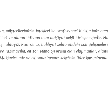
, müşterilerimizin istekleri ile profesyonel birikimimiz or
tileri ve alanın ihtiyacı olan nakliyat şekli birleşmektedir. N
ışmaktayız. Kadromuz, nakliyat sektöründeki son gelişmeleri
ve Taşımacılık, en son teknoloji ürünü olan ekipmanlar, alan
 Makinelerimiz ve ekipmanlarımız sektörün lider kurumlarınd