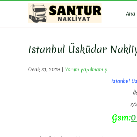
Skip
to
Ana
content
SANTU
Evden Eve Nakli
Istanbul Üsküdar Nakliy
Ocak 31, 2019
|
Yorum yapılmamış
istanbul Ü
İl
7/2
Gsm:
0