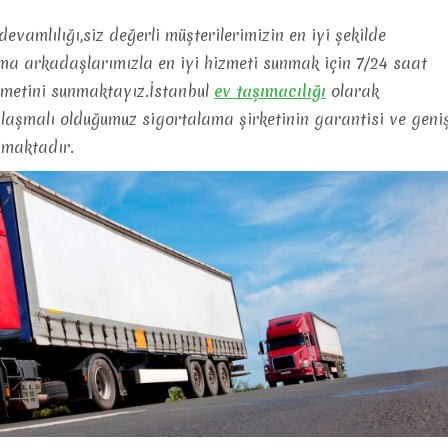
evamlılığı,siz değerli müşterilerimizin en iyi şekilde
şma arkadaşlarımızla en iyi hizmeti sunmak için 7/24 saat
izmetini sunmaktayız.İstanbul
ev
taşımacılığı
olarak
nlaşmalı olduğumuz sigortalama şirketinin garantisi ve geni
şmaktadır.