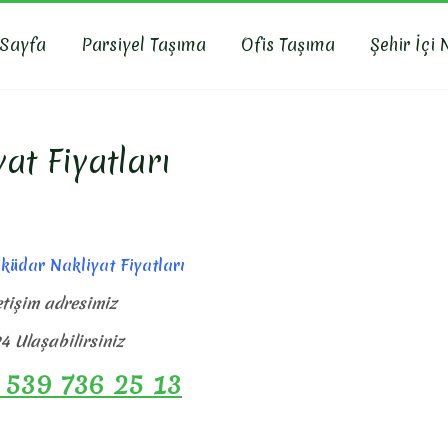
 Sayfa
Parsiyel Taşıma
Ofis Taşıma
Şehir İçi 
R NAKLIYAT
yat, İş Yeri Taşıma, Eşya Taşıma
at Fiyatları
sküdar Nakliyat Fiyatları
etişim adresimiz
4 Ulaşabilirsiniz
 539 736 25 13