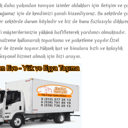
ok daha yakından tanıyan isimler oldukları için iletişim ve 
uz için de kendimizi şanslı hissediyoruz. Bu sektörde çalış
 her sektörde durum böyledir ve biz de bunu fazlasıyla dikk
i müşterilerimizin yükünü hafifleterek yardımcı olmaktadır.
 malzeme kullanarak toparlama ve paketleme yapılır.Özel
r ile özenle taşınır.Yüksek kat ve binalara hızlı ve kolaylık
esyonel hizmet almak için bizi arayın.