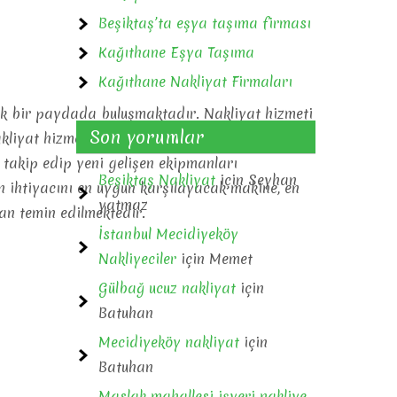
Beşiktaş’ta eşya taşıma firması
Kağıthane Eşya Taşıma
Kağıthane Nakliyat Firmaları
tak bir paydada buluşmaktadır. Nakliyat hizmeti
Son yorumlar
akliyat hizmetlerimizde, uzun yıllardır bu
 takip edip yeni gelişen ekipmanları
Beşiktaş Nakliyat
için
Seyhan
ın ihtiyacını en uygun karşılayacak makine, en
yatmaz
an temin edilmektedir.
İstanbul Mecidiyeköy
Nakliyeciler
için
Memet
Gülbağ ucuz nakliyat
için
Batuhan
Mecidiyeköy nakliyat
için
Batuhan
Maslak mahallesi işyeri nakliye