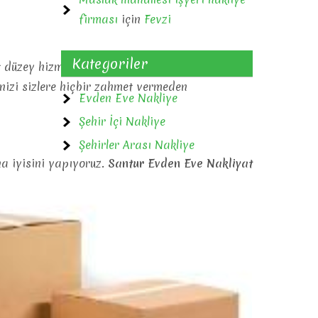
firması
için
Fevzi
Kategoriler
t düzey hizmet kalitemizle çıtayı her zaman
inizi sizlere hiçbir zahmet vermeden
Evden Eve Nakliye
Şehir İçi Nakliye
Şehirler Arası Nakliye
a iyisini yapıyoruz.
Santur Evden Eve Nakliyat