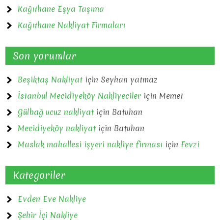
Kağıthane Eşya Taşıma
Kağıthane Nakliyat Firmaları
Son yorumlar
Beşiktaş Nakliyat
için
Seyhan yatmaz
İstanbul Mecidiyeköy Nakliyeciler
için
Memet
Gülbağ ucuz nakliyat
için
Batuhan
Mecidiyeköy nakliyat
için
Batuhan
Maslak mahallesi işyeri nakliye firması
için
Fevzi
Kategoriler
Evden Eve Nakliye
Şehir İçi Nakliye