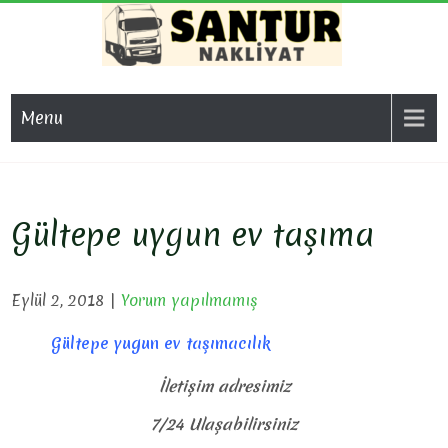
Skip
to
content
SAN
Evden Eve
Nakliyat, İş
NAKL
Menu
Yeri Taşıma,
Eşya Taşıma
Gültepe uygun ev taşıma
Eylül 2, 2018
|
Yorum yapılmamış
Gültepe yugun ev taşımacılık
İletişim adresimiz
7/24 Ulaşabilirsiniz