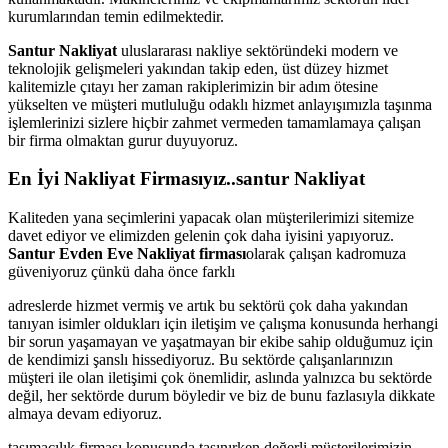
kurumlarından temin edilmektedir.
Santur Nakliyat
uluslararası nakliye sektöründeki modern ve
teknolojik gelişmeleri yakından takip eden, üst düzey hizmet
kalitemizle çıtayı her zaman rakiplerimizin bir adım ötesine
yükselten ve müşteri mutluluğu odaklı hizmet anlayışımızla taşınma
işlemlerinizi sizlere hiçbir zahmet vermeden tamamlamaya çalışan
bir firma olmaktan gurur duyuyoruz.
En İyi Nakliyat Firmasıyız..santur Nakliyat
Kaliteden yana seçimlerini yapacak olan müşterilerimizi sitemize
davet ediyor ve elimizden gelenin çok daha iyisini yapıyoruz.
Santur Evden Eve Nakliyat firması
olarak çalışan kadromuza
güveniyoruz çünkü daha önce farklı
adreslerde hizmet vermiş ve artık bu sektörü çok daha yakından
tanıyan isimler oldukları için iletişim ve çalışma konusunda herhangi
bir sorun yaşamayan ve yaşatmayan bir ekibe sahip olduğumuz için
de kendimizi şanslı hissediyoruz. Bu sektörde çalışanlarınızın
müşteri ile olan iletişimi çok önemlidir, aslında yalnızca bu sektörde
değil, her sektörde durum böyledir ve biz de bunu fazlasıyla dikkate
almaya devam ediyoruz.
taşımacılık firması konusunda taşınırken değerli müşterilerimizin