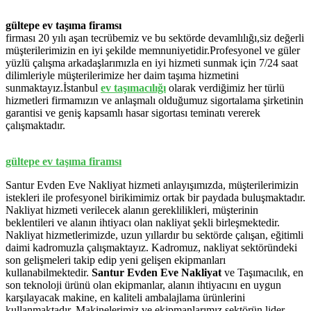
gültepe ev taşıma firamsı
firması 20 yılı aşan tecrübemiz ve bu sektörde devamlılığı,siz değerli
müşterilerimizin en iyi şekilde memnuniyetidir.Profesyonel ve güler
yüzlü çalışma arkadaşlarımızla en iyi hizmeti sunmak için 7/24 saat
dilimleriyle müşterilerimize her daim taşıma hizmetini
sunmaktayız.İstanbul
ev
taşımacılığı
olarak verdiğimiz her türlü
hizmetleri firmamızın ve anlaşmalı olduğumuz sigortalama şirketinin
garantisi ve geniş kapsamlı hasar sigortası teminatı vererek
çalışmaktadır.
gültepe ev taşıma firamsı
Santur Evden Eve Nakliyat hizmeti anlayışımızda, müşterilerimizin
istekleri ile profesyonel birikimimiz ortak bir paydada buluşmaktadır.
Nakliyat hizmeti verilecek alanın gereklilikleri, müşterinin
beklentileri ve alanın ihtiyacı olan nakliyat şekli birleşmektedir.
Nakliyat hizmetlerimizde, uzun yıllardır bu sektörde çalışan, eğitimli
daimi kadromuzla çalışmaktayız. Kadromuz, nakliyat sektöründeki
son gelişmeleri takip edip yeni gelişen ekipmanları
kullanabilmektedir.
Santur Evden Eve Nakliyat
ve Taşımacılık, en
son teknoloji ürünü olan ekipmanlar, alanın ihtiyacını en uygun
karşılayacak makine, en kaliteli ambalajlama ürünlerini
kullanmaktadır. Makinelerimiz ve ekipmanlarımız sektörün lider