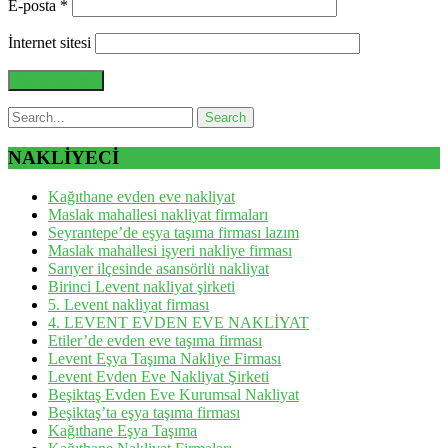
E-posta
*
İnternet sitesi
NAKLİYECİ
Kağıthane evden eve nakliyat
Maslak mahallesi nakliyat firmaları
Seyrantepe’de eşya taşıma firması lazım
Maslak mahallesi işyeri nakliye firması
Sarıyer ilçesinde asansörlü nakliyat
Birinci Levent nakliyat şirketi
5. Levent nakliyat firması
4. LEVENT EVDEN EVE NAKLİYAT
Etiler’de evden eve taşıma firması
Levent Eşya Taşıma Nakliye Firması
Levent Evden Eve Nakliyat Şirketi
Beşiktaş Evden Eve Kurumsal Nakliyat
Beşiktaş’ta eşya taşıma firması
Kağıthane Eşya Taşıma