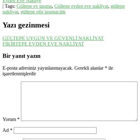
Evden Eve Nakliye
| Tags:
Gültepe ev taşıma
,
Gültepe evden eve nakliyat
,
gültepe
nakliyat
,
gültepe ofis taşımacılık
Yazı gezinmesi
GÜLTEPE UYGUN VE GÜVENLİ NAKLİYAT
FİKİRTEPE EVDEN EVE NAKLİYAT
Bir yanıt yazın
E-posta adresiniz yayınlanmayacak.
Gerekli alanlar
*
ile
işaretlenmişlerdir
Yorum
*
Ad
*