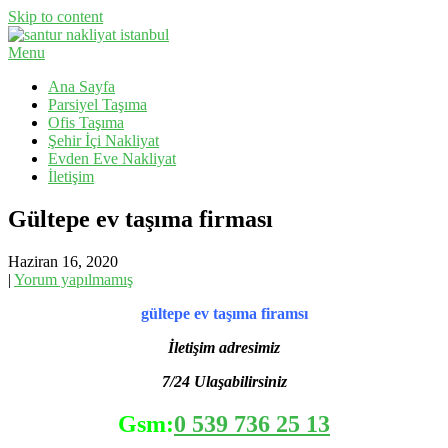
Skip to content
Menu
Evden Eve Nakliyat, İş Yeri Taşıma, Eşya Taşıma
Santur Nakliyat
Ana Sayfa
Parsiyel Taşıma
Ofis Taşıma
Şehir İçi Nakliyat
Evden Eve Nakliyat
İletişim
Gültepe ev taşıma firması
Haziran 16, 2020
|
Yorum yapılmamış
gültepe ev taşıma firamsı
İletişim adresimiz
7/24 Ulaşabilirsiniz
Gsm:
0 539 736 25 13