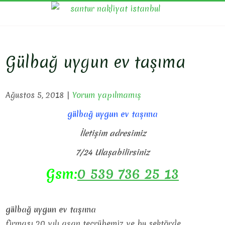
Skip
SAN
Evden Eve
to
Nakliyat, İş
NAKL
content
Yeri Taşıma,
Eşya Taşıma
Gülbağ uygun ev taşıma
Ağustos 5, 2018
|
Yorum yapılmamış
gülbağ uygun ev taşıma
İletişim adresimiz
7/24 Ulaşabilirsiniz
Gsm:
0 539 736 25 13
gülbağ uygun ev taşıma
firması 20 yılı aşan tecrübemiz ve bu sektörde