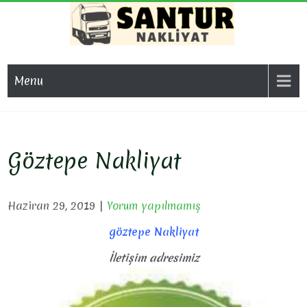
Skip
to
content
SAN
Evden Eve
Nakliyat, İş
NAKL
Menu
Yeri Taşıma,
Eşya Taşıma
Göztepe Nakliyat
Haziran 29, 2019
|
Yorum yapılmamış
göztepe Nakliyat
İletişim adresimiz