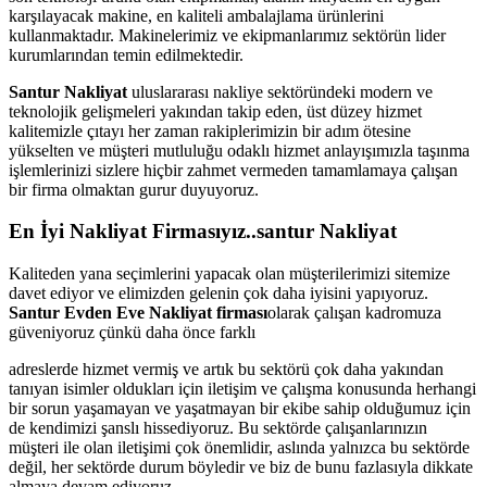
karşılayacak makine, en kaliteli ambalajlama ürünlerini
kullanmaktadır. Makinelerimiz ve ekipmanlarımız sektörün lider
kurumlarından temin edilmektedir.
Santur Nakliyat
uluslararası nakliye sektöründeki modern ve
teknolojik gelişmeleri yakından takip eden, üst düzey hizmet
kalitemizle çıtayı her zaman rakiplerimizin bir adım ötesine
yükselten ve müşteri mutluluğu odaklı hizmet anlayışımızla taşınma
işlemlerinizi sizlere hiçbir zahmet vermeden tamamlamaya çalışan
bir firma olmaktan gurur duyuyoruz.
En İyi Nakliyat Firmasıyız..santur Nakliyat
Kaliteden yana seçimlerini yapacak olan müşterilerimizi sitemize
davet ediyor ve elimizden gelenin çok daha iyisini yapıyoruz.
Santur Evden Eve Nakliyat firması
olarak çalışan kadromuza
güveniyoruz çünkü daha önce farklı
adreslerde hizmet vermiş ve artık bu sektörü çok daha yakından
tanıyan isimler oldukları için iletişim ve çalışma konusunda herhangi
bir sorun yaşamayan ve yaşatmayan bir ekibe sahip olduğumuz için
de kendimizi şanslı hissediyoruz. Bu sektörde çalışanlarınızın
müşteri ile olan iletişimi çok önemlidir, aslında yalnızca bu sektörde
değil, her sektörde durum böyledir ve biz de bunu fazlasıyla dikkate
almaya devam ediyoruz.