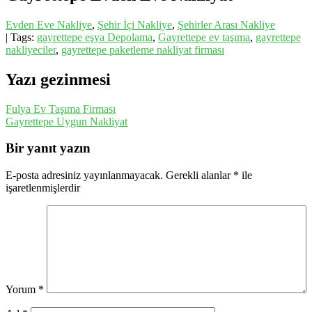
Evden Eve Nakliye
,
Şehir İçi Nakliye
,
Şehirler Arası Nakliye
| Tags:
gayrettepe eşya Depolama
,
Gayrettepe ev taşıma
,
gayrettepe
nakliyeciler
,
gayrettepe paketleme nakliyat firması
Yazı gezinmesi
Fulya Ev Taşıma Firması
Gayrettepe Uygun Nakliyat
Bir yanıt yazın
E-posta adresiniz yayınlanmayacak.
Gerekli alanlar
*
ile
işaretlenmişlerdir
Yorum
*