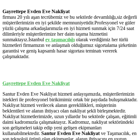
Gayrettepe Evden Eve Nakliyat
firması 20 yılı aşan tecrübemiz ve bu sektörde devamlılığı,siz değerli
müşterilerimizin en iyi şekilde memnuniyetidir.Profesyonel ve güler
yüzlü çalışma arkadaşlarımızla en iyi hizmeti sunmak için 7/24 saat
dilimleriyle müşterilerimize her daim taşıma hizmetini
sunmaktayız.İstanbul
ev
taşımacılığı
olarak verdiğimiz her türlü
hizmetleri firmamızın ve anlaşmalı olduğumuz sigortalama şirketinin
garantisi ve geniş kapsamlı hasar sigortası teminatı vererek
çalışmaktadır.
Gayrettepe Evden Eve Nakliyat
Santur Evden Eve Nakliyat hizmeti anlayışımızda, müşterilerimizin
istekleri ile profesyonel birikimimiz ortak bir paydada buluşmaktadır.
Nakliyat hizmeti verilecek alanın gereklilikleri, müşterinin
beklentileri ve alanın ihtiyacı olan nakliyat şekli birleşmektedir.
Nakliyat hizmetlerimizde, uzun yıllardır bu sektörde çalışan, eğitimli
daimi kadromuzla çalışmaktayız. Kadromuz, nakliyat sektöründeki
son gelişmeleri takip edip yeni gelişen ekipmanları
kullanabilmektedir.
Santur Evden Eve Nakliyat
ve Taşımacılık, en
son teknoloji ürünü olan ekipmanlar, alanın ihtiyacını en uygun