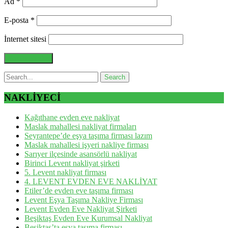
Ad
*
E-posta
*
İnternet sitesi
NAKLİYECİ
Kağıthane evden eve nakliyat
Maslak mahallesi nakliyat firmaları
Seyrantepe’de eşya taşıma firması lazım
Maslak mahallesi işyeri nakliye firması
Sarıyer ilçesinde asansörlü nakliyat
Birinci Levent nakliyat şirketi
5. Levent nakliyat firması
4. LEVENT EVDEN EVE NAKLİYAT
Etiler’de evden eve taşıma firması
Levent Eşya Taşıma Nakliye Firması
Levent Evden Eve Nakliyat Şirketi
Beşiktaş Evden Eve Kurumsal Nakliyat
Beşiktaş’ta eşya taşıma firması