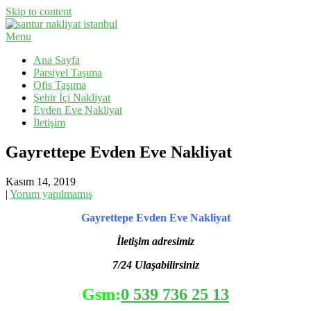
Skip to content
Menu
Evden Eve Nakliyat, İş Yeri Taşıma, Eşya Taşıma
Santur Nakliyat
Ana Sayfa
Parsiyel Taşıma
Ofis Taşıma
Şehir İçi Nakliyat
Evden Eve Nakliyat
İletişim
Gayrettepe Evden Eve Nakliyat
Kasım 14, 2019
|
Yorum yapılmamış
Gayrettepe Evden Eve Nakliyat
İletişim adresimiz
7/24 Ulaşabilirsiniz
Gsm:
0 539 736 25 13