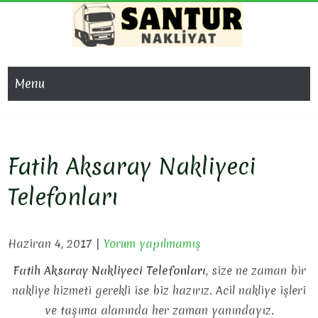
Skip
to
content
SAN
Evden Eve
Nakliyat, İş
NAKL
Menu
Yeri Taşıma,
Eşya Taşıma
Fatih Aksaray Nakliyeci
Telefonları
Haziran 4, 2017
|
Yorum yapılmamış
Fatih Aksaray Nakliyeci Telefonları
, size ne zaman bir
nakliye hizmeti gerekli ise biz hazırız. Acil nakliye işleri
ve taşıma alanında her zaman yanındayız.