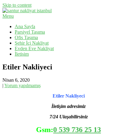
Skip to content
Menu
Evden Eve Nakliyat, İş Yeri Taşıma, Eşya Taşıma
Santur Nakliyat
Ana Sayfa
Parsiyel Taşıma
Ofis Taşıma
Şehir İçi Nakliyat
Evden Eve Nakliyat
İletişim
Etiler Nakliyeci
Nisan 6, 2020
|
Yorum yapılmamış
Etiler Nakliyeci
İletişim adresimiz
7/24 Ulaşabilirsiniz
Gsm:
0 539 736 25 13