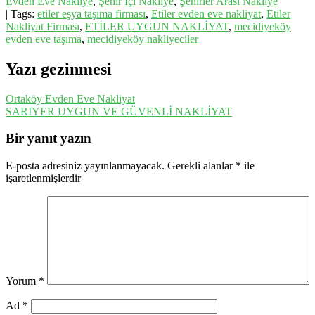
Evden Eve Nakliye
,
Şehir İçi Nakliye
,
Şehirler Arası Nakliye
| Tags:
etiler eşya taşıma firması
,
Etiler evden eve nakliyat
,
Etiler
Nakliyat Firması
,
ETİLER UYGUN NAKLİYAT
,
mecidiyeköy
evden eve taşıma
,
mecidiyeköy nakliyeciler
Yazı gezinmesi
Ortaköy Evden Eve Nakliyat
SARIYER UYGUN VE GÜVENLİ NAKLİYAT
Bir yanıt yazın
E-posta adresiniz yayınlanmayacak.
Gerekli alanlar
*
ile
işaretlenmişlerdir
Yorum
*
Ad
*