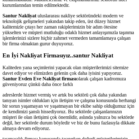
kurumlarından temin edilmektedir.
Santur Nakliyat
uluslararası nakliye sektöründeki modern ve
teknolojik gelişmeleri yakından takip eden, üst düzey hizmet
kalitemizle çıtayı her zaman rakiplerimizin bir adım ötesine
yükselten ve müşteri mutluluğu odaklı hizmet anlayışımızla taşınma
işlemlerinizi sizlere hiçbir zahmet vermeden tamamlamaya çalışan
bir firma olmaktan gurur duyuyoruz.
En İyi Nakliyat Firmasıyız..santur Nakliyat
Kaliteden yana seçimlerini yapacak olan müşterilerimizi sitemize
davet ediyor ve elimizden gelenin çok daha iyisini yapıyoruz.
Santur Evden Eve Nakliyat firması
olarak çalışan kadromuza
güveniyoruz çünkü daha önce farklı
adreslerde hizmet vermiş ve artık bu sektörü çok daha yakından
tanıyan isimler oldukları için iletişim ve çalışma konusunda herhangi
bir sorun yaşamayan ve yaşatmayan bir ekibe sahip olduğumuz için
de kendimizi şanslı hissediyoruz. Bu sektörde çalışanlarınızın
müşteri ile olan iletişimi çok önemlidir, aslında yalnızca bu sektörde
değil, her sektörde durum böyledir ve biz de bunu fazlasıyla dikkate
almaya devam ediyoruz.
taşımacılık firması konusunda taşınırken değerli müşterilerimizin