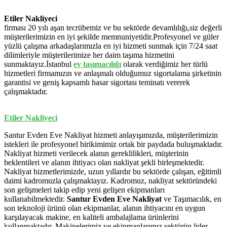
Etiler Nakliyeci
firması 20 yılı aşan tecrübemiz ve bu sektörde devamlılığı,siz değerli
müşterilerimizin en iyi şekilde memnuniyetidir.Profesyonel ve güler
yüzlü çalışma arkadaşlarımızla en iyi hizmeti sunmak için 7/24 saat
dilimleriyle müşterilerimize her daim taşıma hizmetini
sunmaktayız.İstanbul
ev
taşımacılığı
olarak verdiğimiz her türlü
hizmetleri firmamızın ve anlaşmalı olduğumuz sigortalama şirketinin
garantisi ve geniş kapsamlı hasar sigortası teminatı vererek
çalışmaktadır.
Etiler Nakliyeci
Santur Evden Eve Nakliyat hizmeti anlayışımızda, müşterilerimizin
istekleri ile profesyonel birikimimiz ortak bir paydada buluşmaktadır.
Nakliyat hizmeti verilecek alanın gereklilikleri, müşterinin
beklentileri ve alanın ihtiyacı olan nakliyat şekli birleşmektedir.
Nakliyat hizmetlerimizde, uzun yıllardır bu sektörde çalışan, eğitimli
daimi kadromuzla çalışmaktayız. Kadromuz, nakliyat sektöründeki
son gelişmeleri takip edip yeni gelişen ekipmanları
kullanabilmektedir.
Santur Evden Eve Nakliyat
ve Taşımacılık, en
son teknoloji ürünü olan ekipmanlar, alanın ihtiyacını en uygun
karşılayacak makine, en kaliteli ambalajlama ürünlerini
kullanmaktadır. Makinelerimiz ve ekipmanlarımız sektörün lider