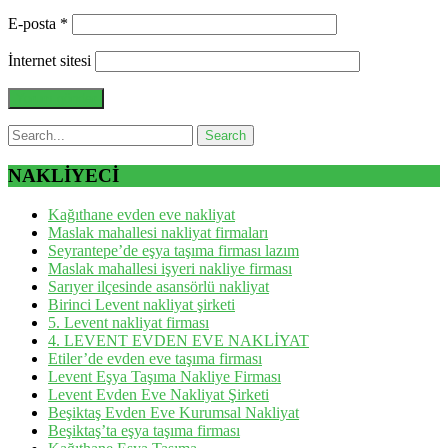
E-posta
*
İnternet sitesi
NAKLİYECİ
Kağıthane evden eve nakliyat
Maslak mahallesi nakliyat firmaları
Seyrantepe’de eşya taşıma firması lazım
Maslak mahallesi işyeri nakliye firması
Sarıyer ilçesinde asansörlü nakliyat
Birinci Levent nakliyat şirketi
5. Levent nakliyat firması
4. LEVENT EVDEN EVE NAKLİYAT
Etiler’de evden eve taşıma firması
Levent Eşya Taşıma Nakliye Firması
Levent Evden Eve Nakliyat Şirketi
Beşiktaş Evden Eve Kurumsal Nakliyat
Beşiktaş’ta eşya taşıma firması