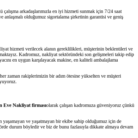
lü çalışma arkadaşlarımızla en iyi hizmeti sunmak için 7/24 saat
ve anlaşmalı olduğumuz sigortalama şirketinin garantisi ve geniş
at hizmeti verilecek alanın gereklilikleri, müşterinin beklentileri ve
lışmaktayız. Kadromuz, nakliyat sektöründeki son gelişmeleri takip edip
iyacını en uygun karşılayacak makine, en kaliteli ambalajlama
 her zaman rakiplerimizin bir adım ötesine yükselten ve müşteri
uyuyoruz.
 Eve Nakliyat firması
olarak çalışan kadromuza güveniyoruz çünkü
orun yaşamayan ve yaşatmayan bir ekibe sahip olduğumuz için de
sektörde durum böyledir ve biz de bunu fazlasıyla dikkate almaya devam