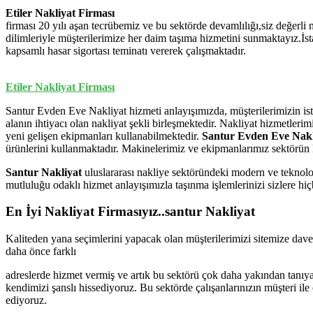
Etiler Nakliyat Firması
firması 20 yılı aşan tecrübemiz ve bu sektörde devamlılığı,siz değerli
dilimleriyle müşterilerimize her daim taşıma hizmetini sunmaktayız.İs
kapsamlı hasar sigortası teminatı vererek çalışmaktadır.
Etiler Nakliyat Firması
Santur Evden Eve Nakliyat hizmeti anlayışımızda, müşterilerimizin istek
alanın ihtiyacı olan nakliyat şekli birleşmektedir. Nakliyat hizmetler
yeni gelişen ekipmanları kullanabilmektedir.
Santur Evden Eve Nakl
ürünlerini kullanmaktadır. Makinelerimiz ve ekipmanlarımız sektörün 
Santur Nakliyat
uluslararası nakliye sektöründeki modern ve teknoloj
mutluluğu odaklı hizmet anlayışımızla taşınma işlemlerinizi sizlere 
En İyi Nakliyat Firmasıyız..santur Nakliyat
Kaliteden yana seçimlerini yapacak olan müşterilerimizi sitemize dave
daha önce farklı
adreslerde hizmet vermiş ve artık bu sektörü çok daha yakından tanıy
kendimizi şanslı hissediyoruz. Bu sektörde çalışanlarınızın müşteri il
ediyoruz.