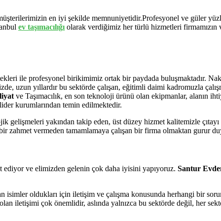
 müşterilerimizin en iyi şekilde memnuniyetidir.Profesyonel ve güler yüz
tanbul
ev
taşımacılığı
olarak verdiğimiz her türlü hizmetleri firmamızın 
leri ile profesyonel birikimimiz ortak bir paydada buluşmaktadır. Nakliy
imizde, uzun yıllardır bu sektörde çalışan, eğitimli daimi kadromuzla ça
iyat
ve Taşımacılık, en son teknoloji ürünü olan ekipmanlar, alanın iht
lider kurumlarından temin edilmektedir.
ik gelişmeleri yakından takip eden, üst düzey hizmet kalitemizle çıtayı
hiçbir zahmet vermeden tamamlamaya çalışan bir firma olmaktan gurur d
t ediyor ve elimizden gelenin çok daha iyisini yapıyoruz.
Santur Evden
an isimler oldukları için iletişim ve çalışma konusunda herhangi bir s
e olan iletişimi çok önemlidir, aslında yalnızca bu sektörde değil, her 