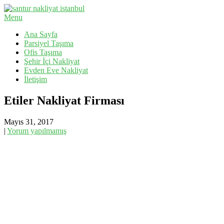
Skip
to
Menu
Evden Eve Nakliyat, İş Yeri Taşıma, Eşya Taşıma
content
Santur Nakliyat
Ana Sayfa
Parsiyel Taşıma
Ofis Taşıma
Şehir İçi Nakliyat
Evden Eve Nakliyat
İletişim
Etiler Nakliyat Firması
Mayıs 31, 2017
|
Yorum yapılmamış