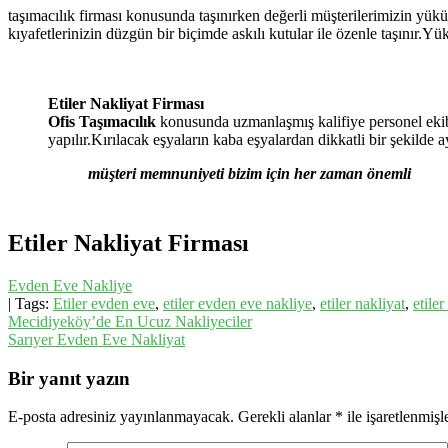
taşımacılık firması konusunda taşınırken değerli müşterilerimizin yük
kıyafetlerinizin düzgün bir biçimde askılı kutular ile özenle taşınır.Y
Etiler Nakliyat Firması
Ofis Taşımacılık
konusunda uzmanlaşmış kalifiye personel ekib
yapılır.Kırılacak eşyaların kaba eşyalardan dikkatli bir şekilde
müşteri memnuniyeti bizim için her zaman önemli
Etiler Nakliyat Firması
Evden Eve Nakliye
| Tags:
Etiler evden eve
,
etiler evden eve nakliye
,
etiler nakliyat
,
etiler
Yazı
Mecidiyeköy’de En Ucuz Nakliyeciler
Sarıyer Evden Eve Nakliyat
gezinmesi
Bir yanıt yazın
E-posta adresiniz yayınlanmayacak.
Gerekli alanlar
*
ile işaretlenmişl