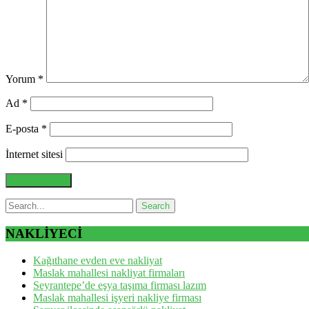
Yorum
*
Ad
*
E-posta
*
İnternet sitesi
NAKLİYECİ
Kağıthane evden eve nakliyat
Maslak mahallesi nakliyat firmaları
Seyrantepe’de eşya taşıma firması lazım
Maslak mahallesi işyeri nakliye firması