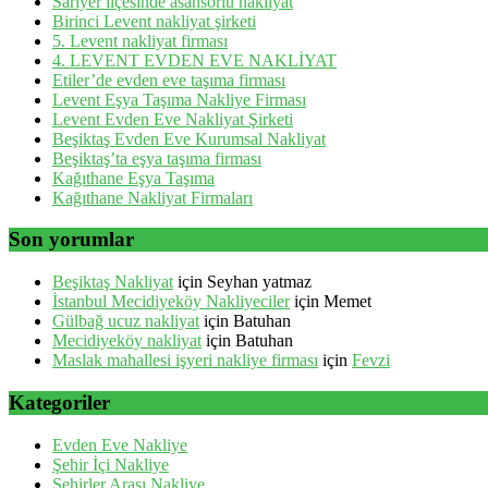
Sarıyer ilçesinde asansörlü nakliyat
Birinci Levent nakliyat şirketi
5. Levent nakliyat firması
4. LEVENT EVDEN EVE NAKLİYAT
Etiler’de evden eve taşıma firması
Levent Eşya Taşıma Nakliye Firması
Levent Evden Eve Nakliyat Şirketi
Beşiktaş Evden Eve Kurumsal Nakliyat
Beşiktaş’ta eşya taşıma firması
Kağıthane Eşya Taşıma
Kağıthane Nakliyat Firmaları
Son yorumlar
Beşiktaş Nakliyat
için
Seyhan yatmaz
İstanbul Mecidiyeköy Nakliyeciler
için
Memet
Gülbağ ucuz nakliyat
için
Batuhan
Mecidiyeköy nakliyat
için
Batuhan
Maslak mahallesi işyeri nakliye firması
için
Fevzi
Kategoriler
Evden Eve Nakliye
Şehir İçi Nakliye
Şehirler Arası Nakliye