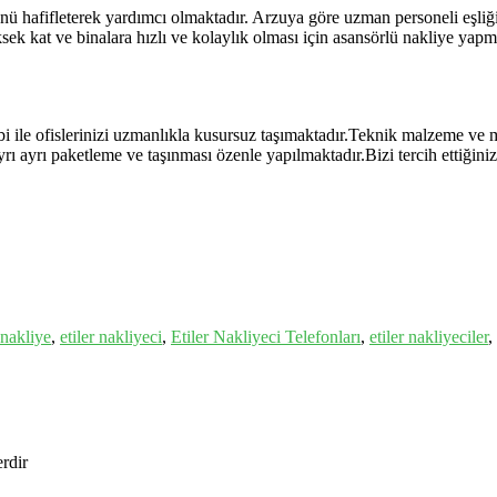
ünü hafifleterek yardımcı olmaktadır. Arzuya göre uzman personeli eşliğ
üksek kat ve binalara hızlı ve kolaylık olması için asansörlü nakliye yap
i ile ofislerinizi uzmanlıkla kusursuz taşımaktadır.Teknik malzeme ve
 ayrı ayrı paketleme ve taşınması özenle yapılmaktadır.Bizi tercih ettiği
 nakliye
,
etiler nakliyeci
,
Etiler Nakliyeci Telefonları
,
etiler nakliyeciler
,
erdir