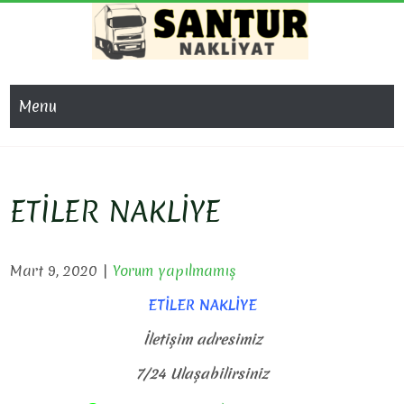
Skip
to
content
SAN
Evden Eve
Nakliyat, İş
NAKL
Menu
Yeri Taşıma,
Eşya Taşıma
ETİLER NAKLİYE
Mart 9, 2020
|
Yorum yapılmamış
ETİLER NAKLİYE
İletişim adresimiz
7/24 Ulaşabilirsiniz