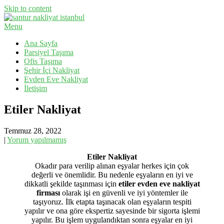
Skip to content
Menu
Evden Eve Nakliyat, İş Yeri Taşıma, Eşya Taşıma
Santur Nakliyat
Ana Sayfa
Parsiyel Taşıma
Ofis Taşıma
Şehir İçi Nakliyat
Evden Eve Nakliyat
İletişim
Etiler Nakliyat
Temmuz 28, 2022
|
Yorum yapılmamış
Etiler Nakliyat
Okadır para verilip alınan eşyalar herkes için çok
değerli ve önemlidir. Bu nedenle eşyaların en iyi ve
dikkatli şekilde taşınması için
etiler evden eve nakliyat
firması
olarak işi en güvenli ve iyi yöntemler ile
taşıyoruz. İlk etapta taşınacak olan eşyaların tespiti
yapılır ve ona göre ekspertiz sayesinde bir sigorta işlemi
yapılır. Bu işlem uygulandıktan sonra eşyalar en iyi