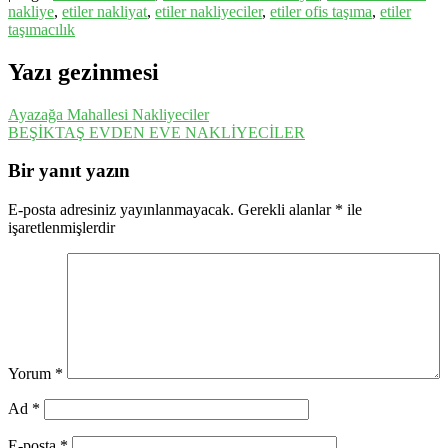
nakliye
,
etiler nakliyat
,
etiler nakliyeciler
,
etiler ofis taşıma
,
etiler
taşımacılık
Yazı gezinmesi
Ayazağa Mahallesi Nakliyeciler
BEŞİKTAŞ EVDEN EVE NAKLİYECİLER
Bir yanıt yazın
E-posta adresiniz yayınlanmayacak.
Gerekli alanlar
*
ile
işaretlenmişlerdir
Yorum
*
Ad
*
E-posta
*