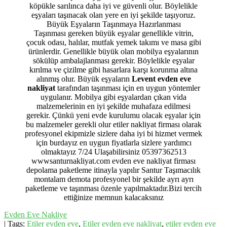
köpükle sarılınca daha iyi ve güvenli olur. Böylelikle
eşyaları taşınacak olan yere en iyi şekilde taşıyoruz.
Büyük Eşyaların Taşınmaya Hazırlanması
Taşınması gereken büyük eşyalar genellikle vitrin,
çocuk odası, halılar, mutfak yemek takımı ve masa gibi
ürünlerdir. Genellikle büyük olan mobilya eşyalarının
sökülüp ambalajlanması gerekir. Böylelikle eşyalar
kırılma ve çizilme gibi hasarlara karşı korunma altına
alınmış olur. Büyük eşyaların
Levent evden eve
nakliyat
tarafından taşınması için en uygun yöntemler
uygulanır. Mobilya gibi eşyalardan çıkan vida
malzemelerinin en iyi şekilde muhafaza edilmesi
gerekir. Çünkü yeni evde kurulumu olacak eşyalar için
bu malzemeler gerekli olur etiler nakliyat firması olarak
profesyonel ekipmizle sizlere daha iyi bi hizmet vermek
için burdayız en uygun fiyatlarla sizlere yardımcı
olmaktayız 7/24 Ulaşabilirsiniz 05397362513
wwwsanturnakliyat.com evden eve nakliyat firması
depolama paketleme itinayla yapılır Santur Taşımacılık
montalam demota profesyonel bir şekilde ayrı ayrı
paketleme ve taşınması özenle yapılmaktadır.Bizi tercih
ettiğinize memnun kalacaksınız
Evden Eve Nakliye
| Tags:
Etiler evden eve
,
Etiler evden eve nakliyat
,
etiler evden eve