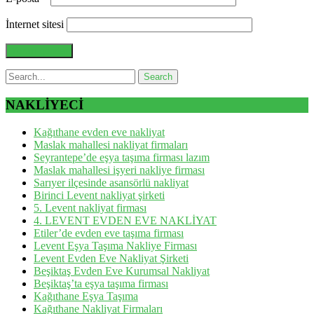
İnternet sitesi
NAKLİYECİ
Kağıthane evden eve nakliyat
Maslak mahallesi nakliyat firmaları
Seyrantepe’de eşya taşıma firması lazım
Maslak mahallesi işyeri nakliye firması
Sarıyer ilçesinde asansörlü nakliyat
Birinci Levent nakliyat şirketi
5. Levent nakliyat firması
4. LEVENT EVDEN EVE NAKLİYAT
Etiler’de evden eve taşıma firması
Levent Eşya Taşıma Nakliye Firması
Levent Evden Eve Nakliyat Şirketi
Beşiktaş Evden Eve Kurumsal Nakliyat
Beşiktaş’ta eşya taşıma firması
Kağıthane Eşya Taşıma
Kağıthane Nakliyat Firmaları