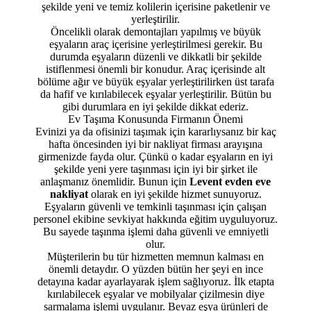
şekilde yeni ve temiz kolilerin içerisine paketlenir ve
yerleştirilir.
Öncelikli olarak demontajları yapılmış ve büyük
eşyaların araç içerisine yerleştirilmesi gerekir. Bu
durumda eşyaların düzenli ve dikkatli bir şekilde
istiflenmesi önemli bir konudur. Araç içerisinde alt
bölüme ağır ve büyük eşyalar yerleştirilirken üst tarafa
da hafif ve kırılabilecek eşyalar yerleştirilir. Bütün bu
gibi durumlara en iyi şekilde dikkat ederiz.
Ev Taşıma Konusunda Firmanın Önemi
Evinizi ya da ofisinizi taşımak için kararlıysanız bir kaç
hafta öncesinden iyi bir nakliyat firması arayışına
girmenizde fayda olur. Çünkü o kadar eşyaların en iyi
şekilde yeni yere taşınması için iyi bir şirket ile
anlaşmanız önemlidir. Bunun için
Levent evden eve
nakliyat
olarak en iyi şekilde hizmet sunuyoruz.
Eşyaların güvenli ve temkinli taşınması için çalışan
personel ekibine sevkiyat hakkında eğitim uyguluyoruz.
Bu sayede taşınma işlemi daha güvenli ve emniyetli
olur.
Müşterilerin bu tür hizmetten memnun kalması en
önemli detaydır. O yüzden bütün her şeyi en ince
detayına kadar ayarlayarak işlem sağlıyoruz. İlk etapta
kırılabilecek eşyalar ve mobilyalar çizilmesin diye
sarmalama işlemi uygulanır. Beyaz eşya ürünleri de