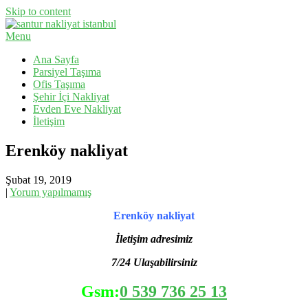
Skip to content
Menu
Evden Eve Nakliyat, İş Yeri Taşıma, Eşya Taşıma
Santur Nakliyat
Ana Sayfa
Parsiyel Taşıma
Ofis Taşıma
Şehir İçi Nakliyat
Evden Eve Nakliyat
İletişim
Erenköy nakliyat
Şubat 19, 2019
|
Yorum yapılmamış
Erenköy nakliyat
İletişim adresimiz
7/24 Ulaşabilirsiniz
Gsm:
0 539 736 25 13