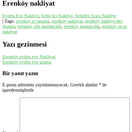
Erenköy nakliyat
Evden Eve Nakliye
,
Şehir İçi Nakliye
,
Şehirler Arası Nakliye
| Tags:
erenköy ev taşıma
,
erenköy nakliyat
,
erenköy nakliyeciler
firamsı
,
erenköy ofis taşımacılık
,
erenköy taşımacılık
,
erenköy ucuz
nakliyat
Yazı gezinmesi
Erenköy evden eve Nakliyat
Erenköy evden eve taşıma
Bir yanıt yazın
E-posta adresiniz yayınlanmayacak.
Gerekli alanlar
*
ile
işaretlenmişlerdir