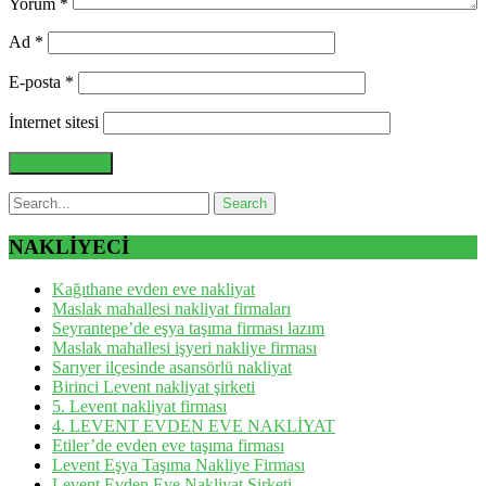
Yorum
*
Ad
*
E-posta
*
İnternet sitesi
NAKLİYECİ
Kağıthane evden eve nakliyat
Maslak mahallesi nakliyat firmaları
Seyrantepe’de eşya taşıma firması lazım
Maslak mahallesi işyeri nakliye firması
Sarıyer ilçesinde asansörlü nakliyat
Birinci Levent nakliyat şirketi
5. Levent nakliyat firması
4. LEVENT EVDEN EVE NAKLİYAT
Etiler’de evden eve taşıma firması
Levent Eşya Taşıma Nakliye Firması
Levent Evden Eve Nakliyat Şirketi