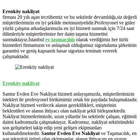
Erenköy nakliyat
firması 20 yılı aşan tecrübemiz ve bu sektörde devamlılığı,siz değerli
müşterilerimizin en iyi şekilde memnuniyetidir.Profesyonel ve güler
yüzlü çalışma arkadaşlarımızla en iyi hizmeti sunmak için 7/24 saat
dilimleriyle müşterilerimize her daim taşıma hizmetini
sunmaktayız.İstanbul
ev
taşımacılığı
olarak verdiğimiz her türlü
hizmetleri firmamızın ve anlaşmalı olduğumuz sigortalama şirketinin
garantisi ve geniş kapsamlı hasar sigortası teminatı vererek
çalışmaktadır.
Erenköy nakliyat
Santur Evden Eve Nakliyat hizmeti anlayışımızda, müşterilerimizin
istekleri ile profesyonel birikimimiz ortak bir paydada buluşmaktadır.
Nakliyat hizmeti verilecek alanın gereklilikleri, müşterinin
beklentileri ve alanın ihtiyacı olan nakliyat şekli birleşmektedir.
Nakliyat hizmetlerimizde, uzun yıllardır bu sektörde çalışan, eğitimli
daimi kadromuzla çalışmaktayız. Kadromuz, nakliyat sektöründeki
son gelişmeleri takip edip yeni gelişen ekipmanları
kullanabilmektedir.
Santur Evden Eve Nakliyat
ve Taşımacılık, en
son teknoloji ürünü olan ekipmanlar, alanın ihtiyacını en uygun