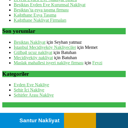
Beşiktaş Evden Eve Kurumsal Nakliyat
Beşiktaş’ta eşya taşıma firması
Kağıthane Eşya Taşıma
Kağıthane Nakliyat Firmaları
Son yorumlar
Beşiktaş Nakliyat
için
Seyhan yatmaz
İstanbul Mecidiyeköy Nakliyeciler
için
Memet
Gülbağ ucuz nakliyat
için
Batuhan
Mecidiyeköy nakliyat
için
Batuhan
Maslak mahallesi işyeri nakliye firması
için
Fevzi
Kategoriler
Evden Eve Nakliye
Şehir İçi Nakliye
Şehirler Arası Nakliye
Santur Nakliyat 2026 . Powered by WordPress
Santur Nakliyat