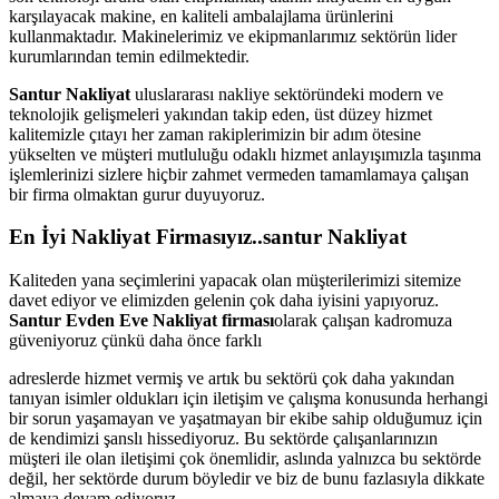
karşılayacak makine, en kaliteli ambalajlama ürünlerini
kullanmaktadır. Makinelerimiz ve ekipmanlarımız sektörün lider
kurumlarından temin edilmektedir.
Santur Nakliyat
uluslararası nakliye sektöründeki modern ve
teknolojik gelişmeleri yakından takip eden, üst düzey hizmet
kalitemizle çıtayı her zaman rakiplerimizin bir adım ötesine
yükselten ve müşteri mutluluğu odaklı hizmet anlayışımızla taşınma
işlemlerinizi sizlere hiçbir zahmet vermeden tamamlamaya çalışan
bir firma olmaktan gurur duyuyoruz.
En İyi Nakliyat Firmasıyız..santur Nakliyat
Kaliteden yana seçimlerini yapacak olan müşterilerimizi sitemize
davet ediyor ve elimizden gelenin çok daha iyisini yapıyoruz.
Santur Evden Eve Nakliyat firması
olarak çalışan kadromuza
güveniyoruz çünkü daha önce farklı
adreslerde hizmet vermiş ve artık bu sektörü çok daha yakından
tanıyan isimler oldukları için iletişim ve çalışma konusunda herhangi
bir sorun yaşamayan ve yaşatmayan bir ekibe sahip olduğumuz için
de kendimizi şanslı hissediyoruz. Bu sektörde çalışanlarınızın
müşteri ile olan iletişimi çok önemlidir, aslında yalnızca bu sektörde
değil, her sektörde durum böyledir ve biz de bunu fazlasıyla dikkate
almaya devam ediyoruz.