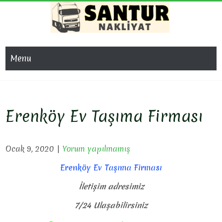
Skip
to
content
SAN
Evden Eve
Nakliyat, İş
NAKL
Menu
Yeri Taşıma,
Eşya Taşıma
Erenköy Ev Taşıma Firması
Ocak 9, 2020
|
Yorum yapılmamış
Erenköy Ev Taşıma Firması
İletişim adresimiz
7/24 Ulaşabilirsiniz