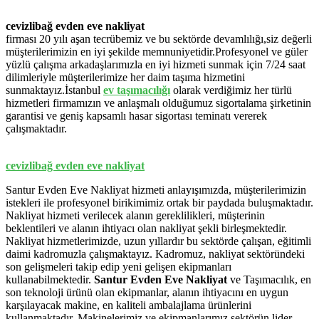
cevizlibağ evden eve nakliyat
firması 20 yılı aşan tecrübemiz ve bu sektörde devamlılığı,siz değerli
müşterilerimizin en iyi şekilde memnuniyetidir.Profesyonel ve güler
yüzlü çalışma arkadaşlarımızla en iyi hizmeti sunmak için 7/24 saat
dilimleriyle müşterilerimize her daim taşıma hizmetini
sunmaktayız.İstanbul
ev
taşımacılığı
olarak verdiğimiz her türlü
hizmetleri firmamızın ve anlaşmalı olduğumuz sigortalama şirketinin
garantisi ve geniş kapsamlı hasar sigortası teminatı vererek
çalışmaktadır.
cevizlibağ evden eve nakliyat
Santur Evden Eve Nakliyat hizmeti anlayışımızda, müşterilerimizin
istekleri ile profesyonel birikimimiz ortak bir paydada buluşmaktadır.
Nakliyat hizmeti verilecek alanın gereklilikleri, müşterinin
beklentileri ve alanın ihtiyacı olan nakliyat şekli birleşmektedir.
Nakliyat hizmetlerimizde, uzun yıllardır bu sektörde çalışan, eğitimli
daimi kadromuzla çalışmaktayız. Kadromuz, nakliyat sektöründeki
son gelişmeleri takip edip yeni gelişen ekipmanları
kullanabilmektedir.
Santur Evden Eve Nakliyat
ve Taşımacılık, en
son teknoloji ürünü olan ekipmanlar, alanın ihtiyacını en uygun
karşılayacak makine, en kaliteli ambalajlama ürünlerini
kullanmaktadır. Makinelerimiz ve ekipmanlarımız sektörün lider