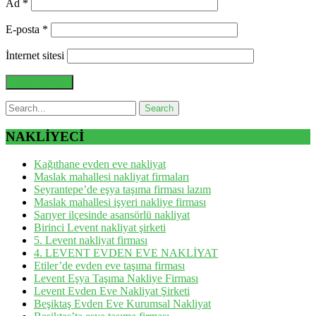
Ad
*
E-posta
*
İnternet sitesi
NAKLİYECİ
Kağıthane evden eve nakliyat
Maslak mahallesi nakliyat firmaları
Seyrantepe’de eşya taşıma firması lazım
Maslak mahallesi işyeri nakliye firması
Sarıyer ilçesinde asansörlü nakliyat
Birinci Levent nakliyat şirketi
5. Levent nakliyat firması
4. LEVENT EVDEN EVE NAKLİYAT
Etiler’de evden eve taşıma firması
Levent Eşya Taşıma Nakliye Firması
Levent Evden Eve Nakliyat Şirketi
Beşiktaş Evden Eve Kurumsal Nakliyat