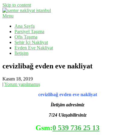
Skip to content
Menu
Evden Eve Nakliyat, İş Yeri Taşıma, Eşya Taşıma
Santur Nakliyat
Ana Sayfa
Parsiyel Taşıma
Ofis Taşıma
Şehir İçi Nakliyat
Evden Eve Nakliyat
İletişim
cevizlibağ evden eve nakliyat
Kasım 18, 2019
|
Yorum yapılmamış
cevizlibağ evden eve nakliyat
İletişim adresimiz
7/24 Ulaşabilirsiniz
Gsm:
0 539 736 25 13