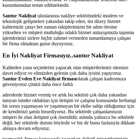
kurumlarından temin edilmektedir.
Santur Nakliyat
uluslararası nakliye sektöründeki modern ve
teknolojik gelişmeleri yakından takip eden, üst düzey hizmet
kalitemizle çıtayı her zaman rakiplerimizin bir adım ötesine
yükselten ve müşteri mutluluğu odaklı hizmet anlayışımızla taşınma
işlemlerinizi sizlere hiçbir zahmet vermeden tamamlamaya çalışan
bir firma olmaktan gurur duyuyoruz.
En İyi Nakliyat Firmasıyız..santur Nakliyat
Kaliteden yana seçimlerini yapacak olan müşterilerimizi sitemize
davet ediyor ve elimizden gelenin çok daha iyisini yapıyoruz.
Santur Evden Eve Nakliyat firması
olarak çalışan kadromuza
güveniyoruz çünkü daha önce farklı
adreslerde hizmet vermiş ve artık bu sektörü çok daha yakından
tanıyan isimler oldukları için iletişim ve çalışma konusunda herhangi
bir sorun yaşamayan ve yaşatmayan bir ekibe sahip olduğumuz için
de kendimizi şanslı hissediyoruz. Bu sektörde çalışanlarınızın
müşteri ile olan iletişimi çok önemlidir, aslında yalnızca bu sektörde
değil, her sektörde durum böyledir ve biz de bunu fazlasıyla dikkate
almaya devam ediyoruz.
taşımacılık firması konusunda taşınırken değerli müşterilerimizin