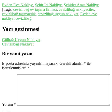
Evden Eve Nakliye
,
Şehir İçi Nakliye
,
Şehirler Arası Nakliye
| Tags:
cevizlibağ ev taşıma firması
,
cevizlibağ nakliyeciler
,
cevizlibağ taşımacılık
,
cevizlibağ uygun nakliyat
,
Evden eve
nakliyat cevizlibağ
Yazı gezinmesi
Gülbağ Uygun Nakliyat
Cevizlibağ Nakliyat
Bir yanıt yazın
E-posta adresiniz yayınlanmayacak.
Gerekli alanlar
*
ile
işaretlenmişlerdir
Yorum
*