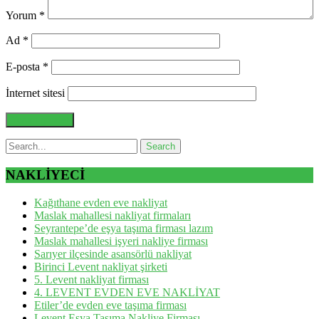
Yorum
*
Ad
*
E-posta
*
İnternet sitesi
NAKLİYECİ
Kağıthane evden eve nakliyat
Maslak mahallesi nakliyat firmaları
Seyrantepe’de eşya taşıma firması lazım
Maslak mahallesi işyeri nakliye firması
Sarıyer ilçesinde asansörlü nakliyat
Birinci Levent nakliyat şirketi
5. Levent nakliyat firması
4. LEVENT EVDEN EVE NAKLİYAT
Etiler’de evden eve taşıma firması
Levent Eşya Taşıma Nakliye Firması