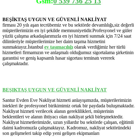
Gsm:
0 539 736 25 13
BEŞİKTAŞ UYGUN VE GÜVENLİ NAKLİYAT
firması 20 yılı aşan tecrübemiz ve bu sektörde devamlılığı,siz değerli
müşterilerimizin en iyi şekilde memnuniyetidir.Profesyonel ve güler
yüzlü çalışma arkadaşlarımızla en iyi hizmeti sunmak için 7/24 saat
dilimleriyle müşterilerimize her daim taşıma hizmetini
sunmaktayız.İstanbul
ev
taşımacılığı
olarak verdiğimiz her türlü
hizmetleri firmamızın ve anlaşmalı olduğumuz sigortalama şirketinin
garantisi ve geniş kapsamlı hasar sigortası teminatı vererek
çalışmaktadır.
BEŞIKTAŞ UYGUN VE GÜVENLİ NAKLİYAT
Santur Evden Eve Nakliyat hizmeti anlayışımızda, müşterilerimizin
istekleri ile profesyonel birikimimiz ortak bir paydada buluşmaktadır.
Nakliyat hizmeti verilecek alanın gereklilikleri, müşterinin
beklentileri ve alanın ihtiyacı olan nakliyat şekli birleşmektedir.
Nakliyat hizmetlerimizde, uzun yıllardır bu sektörde çalışan, eğitimli
daimi kadromuzla çalışmaktayız. Kadromuz, nakliyat sektöründeki
son gelişmeleri takip edip yeni gelişen ekipmanları