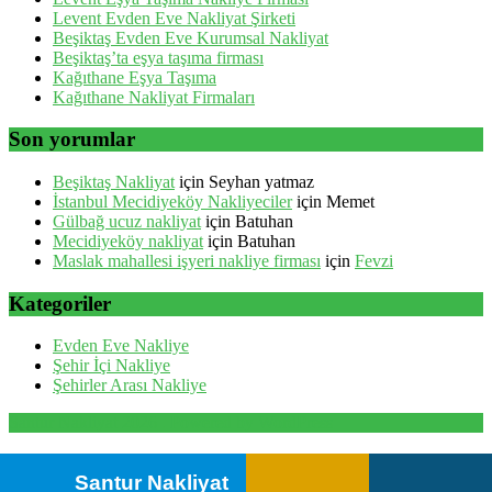
Levent Evden Eve Nakliyat Şirketi
Beşiktaş Evden Eve Kurumsal Nakliyat
Beşiktaş’ta eşya taşıma firması
Kağıthane Eşya Taşıma
Kağıthane Nakliyat Firmaları
Son yorumlar
Beşiktaş Nakliyat
için
Seyhan yatmaz
İstanbul Mecidiyeköy Nakliyeciler
için
Memet
Gülbağ ucuz nakliyat
için
Batuhan
Mecidiyeköy nakliyat
için
Batuhan
Maslak mahallesi işyeri nakliye firması
için
Fevzi
Kategoriler
Evden Eve Nakliye
Şehir İçi Nakliye
Şehirler Arası Nakliye
Santur Nakliyat 2026 . Powered by WordPress
Santur Nakliyat