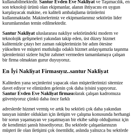
kullanabilmektedir.
Santur Evden Eve Nakliyat
ve Taşımacılık, en
son teknoloji ürünü olan ekipmanlar, alanın ihtiyacını en uygun
karşılayacak makine, en kaliteli ambalajlama ürünlerini
kullanmaktadır. Makinelerimiz ve ekipmanlarımız sektörün lider
kurumlarından temin edilmektedir.
Santur Nakliyat
uluslararası nakliye sektöründeki modern ve
teknolojik gelişmeleri yakından takip eden, üst düzey hizmet
kalitemizle çıtayı her zaman rakiplerimizin bir adım ötesine
yükselten ve müşteri mutluluğu odaklı hizmet anlayışımızla taşınma
işlemlerinizi sizlere hiçbir zahmet vermeden tamamlamaya çalışan
bir firma olmaktan gurur duyuyoruz.
En İyi Nakliyat Firmasıyız..santur Nakliyat
Kaliteden yana seçimlerini yapacak olan müşterilerimizi sitemize
davet ediyor ve elimizden gelenin çok daha iyisini yapıyoruz.
Santur Evden Eve Nakliyat firması
olarak çalışan kadromuza
güveniyoruz çünkü daha önce farklı
adreslerde hizmet vermiş ve artık bu sektörü çok daha yakından
tanıyan isimler oldukları için iletişim ve çalışma konusunda herhangi
bir sorun yaşamayan ve yaşatmayan bir ekibe sahip olduğumuz için
de kendimizi şanslı hissediyoruz. Bu sektörde çalışanlarınızın
müşteri ile olan iletişimi çok önemlidir, aslında yalnızca bu sektörde