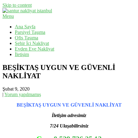
Skip to content
Menu
Evden Eve Nakliyat, İş Yeri Taşıma, Eşya Taşıma
Santur Nakliyat
Ana Sayfa
Parsiyel Taşıma
Ofis Taşıma
Şehir İçi Nakliyat
Evden Eve Nakliyat
İletişim
BEŞİKTAŞ UYGUN VE GÜVENLİ
NAKLİYAT
Şubat 9, 2020
|
Yorum yapılmamış
BEŞİKTAŞ UYGUN VE GÜVENLİ NAKLİYAT
İletişim adresimiz
7/24 Ulaşabilirsiniz