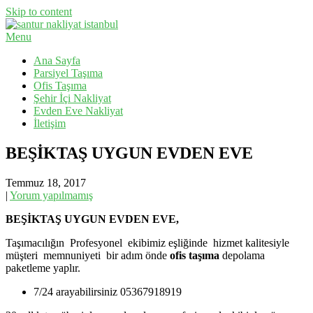
Skip to content
Menu
Evden Eve Nakliyat, İş Yeri Taşıma, Eşya Taşıma
Santur Nakliyat
Ana Sayfa
Parsiyel Taşıma
Ofis Taşıma
Şehir İçi Nakliyat
Evden Eve Nakliyat
İletişim
BEŞİKTAŞ UYGUN EVDEN EVE
Temmuz 18, 2017
|
Yorum yapılmamış
BEŞİKTAŞ UYGUN EVDEN EVE,
Taşımacılığın Profesyonel ekibimiz eşliğinde hizmet kalitesiyle
müşteri memnuniyeti bir adım önde
ofis taşıma
depolama
paketleme yaplır.
7/24 arayabilirsiniz 05367918919