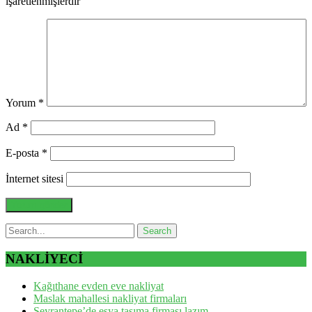
işaretlenmişlerdir
Yorum
*
Ad
*
E-posta
*
İnternet sitesi
NAKLİYECİ
Kağıthane evden eve nakliyat
Maslak mahallesi nakliyat firmaları
Seyrantepe’de eşya taşıma firması lazım