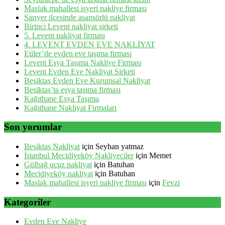
Maslak mahallesi işyeri nakliye firması
Sarıyer ilçesinde asansörlü nakliyat
Birinci Levent nakliyat şirketi
5. Levent nakliyat firması
4. LEVENT EVDEN EVE NAKLİYAT
Etiler’de evden eve taşıma firması
Levent Eşya Taşıma Nakliye Firması
Levent Evden Eve Nakliyat Şirketi
Beşiktaş Evden Eve Kurumsal Nakliyat
Beşiktaş’ta eşya taşıma firması
Kağıthane Eşya Taşıma
Kağıthane Nakliyat Firmaları
Son yorumlar
Beşiktaş Nakliyat
için
Seyhan yatmaz
İstanbul Mecidiyeköy Nakliyeciler
için
Memet
Gülbağ ucuz nakliyat
için
Batuhan
Mecidiyeköy nakliyat
için
Batuhan
Maslak mahallesi işyeri nakliye firması
için
Fevzi
Kategoriler
Evden Eve Nakliye