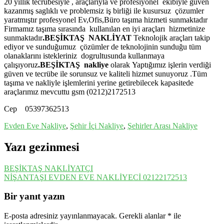
20 yıllık tecrübesiyle , araçlarıyla ve profesiyonel ekibiyle güven
kazanmış saglıklı ve problemsiz iş birliği ile kusursuz çözumler
yaratmıştır profesyonel Ev,Ofis,Büro taşıma hizmeti sunmaktadır
Firmamız taşıma sırasında kullanılan en iyi araçları hizmetinize
sunmaktadır
.BEŞİKTAŞ NAKLİYAT
Teknolojik araçları takip
ediyor ve sunduğumuz çözümler de teknolojinin sunduğu tüm
olanaklarını istekleriniz dogrultusunda kullanmaya
çalışıyoruz
.BEŞİKTAŞ nakliye
olarak Yaptığımız işlerin verdiği
güven ve tecrübe ile sorunsuz ve kaliteli hizmet sunuyoruz .Tüm
taşıma ve nakliyle işlemlerini yerine getirebilecek kapasitede
araçlarımız mevcuttu
gsm (0212)2172513
Cep 05397362513
Evden Eve Nakliye
,
Şehir İçi Nakliye
,
Şehirler Arası Nakliye
Yazı gezinmesi
BEŞİKTAŞ NAKLİYATÇI
NİŞANTAŞI EVDEN EVE NAKLİYECİ 02122172513
Bir yanıt yazın
E-posta adresiniz yayınlanmayacak.
Gerekli alanlar
*
ile