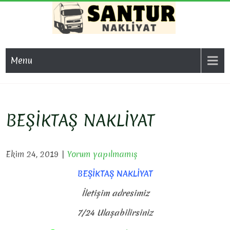
Skip
to
content
SAN
Evden Eve
Nakliyat, İş
NAKL
Menu
Yeri Taşıma,
Eşya Taşıma
BEŞİKTAŞ NAKLİYAT
Ekim 24, 2019
|
Yorum yapılmamış
BEŞİKTAŞ NAKLİYAT
İletişim adresimiz
7/24 Ulaşabilirsiniz