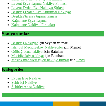
Levent Eşya Taşıma Nakliye Firması
Levent Evden Eve Nakliyat Şirketi
Beşiktaş Evden Eve Kurumsal Nakliyat
Beşiktaş’ta eşya taşıma firması
Kağıthane Eşya Taşıma
Kağıthane Nakliyat Firmaları
Son yorumlar
Beşiktaş Nakliyat
için
Seyhan yatmaz
İstanbul Mecidiyeköy Nakliyeciler
için
Memet
Gülbağ ucuz nakliyat
için
Batuhan
Mecidiyeköy nakliyat
için
Batuhan
Maslak mahallesi işyeri nakliye firması
için
Fevzi
Kategoriler
Evden Eve Nakliye
Şehir İçi Nakliye
Şehirler Arası Nakliye
Santur Nakliyat 2026 . Powered by WordPress