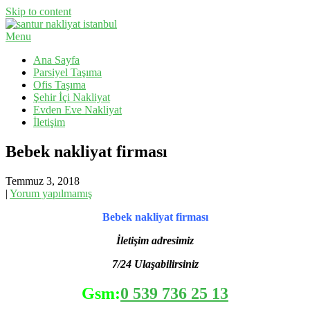
Skip to content
Menu
Evden Eve Nakliyat, İş Yeri Taşıma, Eşya Taşıma
Santur Nakliyat
Ana Sayfa
Parsiyel Taşıma
Ofis Taşıma
Şehir İçi Nakliyat
Evden Eve Nakliyat
İletişim
Bebek nakliyat firması
Temmuz 3, 2018
|
Yorum yapılmamış
Bebek nakliyat firması
İletişim adresimiz
7/24 Ulaşabilirsiniz
Gsm:
0 539 736 25 13