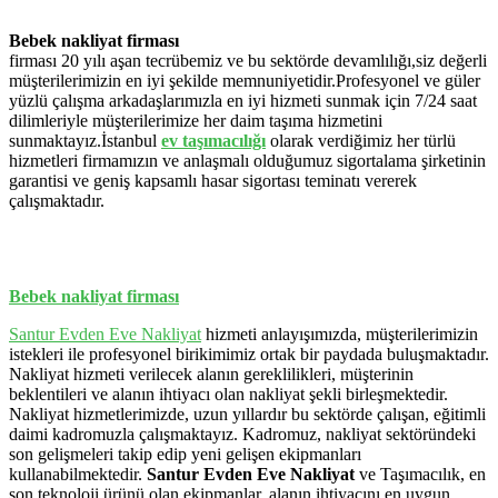
Bebek nakliyat firması
firması 20 yılı aşan tecrübemiz ve bu sektörde devamlılığı,siz değerli
müşterilerimizin en iyi şekilde memnuniyetidir.Profesyonel ve güler
yüzlü çalışma arkadaşlarımızla en iyi hizmeti sunmak için 7/24 saat
dilimleriyle müşterilerimize her daim taşıma hizmetini
sunmaktayız.İstanbul
ev
taşımacılığı
olarak verdiğimiz her türlü
hizmetleri firmamızın ve anlaşmalı olduğumuz sigortalama şirketinin
garantisi ve geniş kapsamlı hasar sigortası teminatı vererek
çalışmaktadır.
Bebek nakliyat firması
Santur Evden Eve Nakliyat
hizmeti anlayışımızda, müşterilerimizin
istekleri ile profesyonel birikimimiz ortak bir paydada buluşmaktadır.
Nakliyat hizmeti verilecek alanın gereklilikleri, müşterinin
beklentileri ve alanın ihtiyacı olan nakliyat şekli birleşmektedir.
Nakliyat hizmetlerimizde, uzun yıllardır bu sektörde çalışan, eğitimli
daimi kadromuzla çalışmaktayız. Kadromuz, nakliyat sektöründeki
son gelişmeleri takip edip yeni gelişen ekipmanları
kullanabilmektedir.
Santur Evden Eve Nakliyat
ve Taşımacılık, en
son teknoloji ürünü olan ekipmanlar, alanın ihtiyacını en uygun