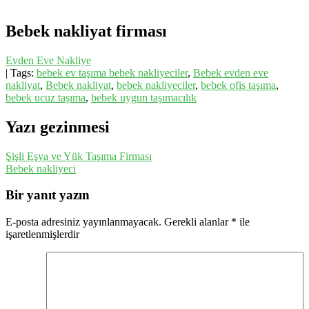
Bebek nakliyat firması
Evden Eve Nakliye
| Tags:
bebek ev taşıma bebek nakliyeciler
,
Bebek evden eve
nakliyat
,
Bebek nakliyat
,
bebek nakliyeciler
,
bebek ofis taşıma
,
bebek ucuz taşıma
,
bebek uygun taşımacılık
Yazı gezinmesi
Şişli Eşya ve Yük Taşıma Firması
Bebek nakliyeci
Bir yanıt yazın
E-posta adresiniz yayınlanmayacak.
Gerekli alanlar
*
ile
işaretlenmişlerdir