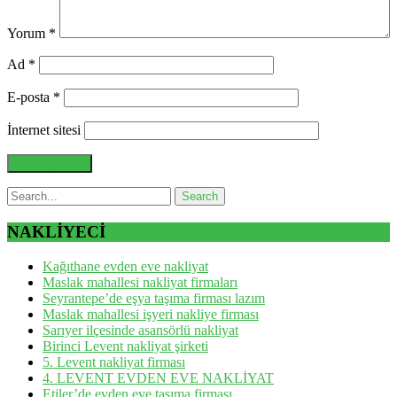
Yorum
*
Ad
*
E-posta
*
İnternet sitesi
NAKLİYECİ
Kağıthane evden eve nakliyat
Maslak mahallesi nakliyat firmaları
Seyrantepe’de eşya taşıma firması lazım
Maslak mahallesi işyeri nakliye firması
Sarıyer ilçesinde asansörlü nakliyat
Birinci Levent nakliyat şirketi
5. Levent nakliyat firması
4. LEVENT EVDEN EVE NAKLİYAT
Etiler’de evden eve taşıma firması