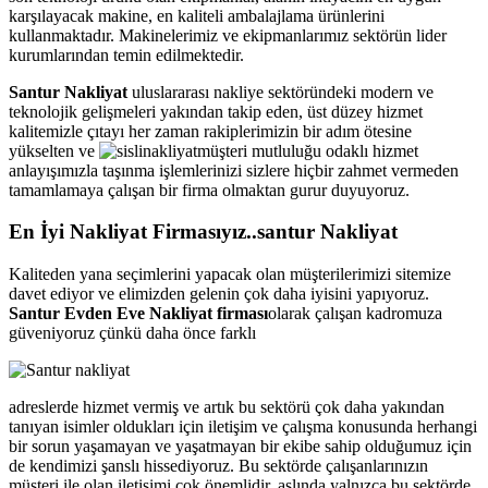
karşılayacak makine, en kaliteli ambalajlama ürünlerini
kullanmaktadır. Makinelerimiz ve ekipmanlarımız sektörün lider
kurumlarından temin edilmektedir.
Santur Nakliyat
uluslararası nakliye sektöründeki modern ve
teknolojik gelişmeleri yakından takip eden, üst düzey hizmet
kalitemizle çıtayı her zaman rakiplerimizin bir adım ötesine
yükselten ve
müşteri mutluluğu odaklı hizmet
anlayışımızla taşınma işlemlerinizi sizlere hiçbir zahmet vermeden
tamamlamaya çalışan bir firma olmaktan gurur duyuyoruz.
En İyi Nakliyat Firmasıyız..santur Nakliyat
Kaliteden yana seçimlerini yapacak olan müşterilerimizi sitemize
davet ediyor ve elimizden gelenin çok daha iyisini yapıyoruz.
Santur Evden Eve Nakliyat firması
olarak çalışan kadromuza
güveniyoruz çünkü daha önce farklı
adreslerde hizmet vermiş ve artık bu sektörü çok daha yakından
tanıyan isimler oldukları için iletişim ve çalışma konusunda herhangi
bir sorun yaşamayan ve yaşatmayan bir ekibe sahip olduğumuz için
de kendimizi şanslı hissediyoruz. Bu sektörde çalışanlarınızın
müşteri ile olan iletişimi çok önemlidir, aslında yalnızca bu sektörde