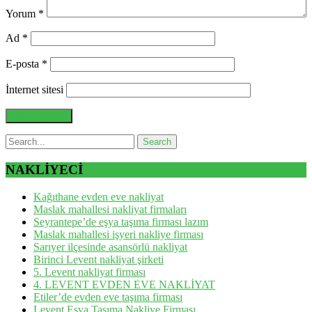
Yorum
*
Ad
*
E-posta
*
İnternet sitesi
NAKLİYECİ
Kağıthane evden eve nakliyat
Maslak mahallesi nakliyat firmaları
Seyrantepe’de eşya taşıma firması lazım
Maslak mahallesi işyeri nakliye firması
Sarıyer ilçesinde asansörlü nakliyat
Birinci Levent nakliyat şirketi
5. Levent nakliyat firması
4. LEVENT EVDEN EVE NAKLİYAT
Etiler’de evden eve taşıma firması
Levent Eşya Taşıma Nakliye Firması