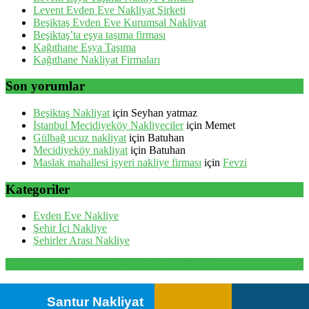
Levent Evden Eve Nakliyat Şirketi
Beşiktaş Evden Eve Kurumsal Nakliyat
Beşiktaş’ta eşya taşıma firması
Kağıthane Eşya Taşıma
Kağıthane Nakliyat Firmaları
Son yorumlar
Beşiktaş Nakliyat
için
Seyhan yatmaz
İstanbul Mecidiyeköy Nakliyeciler
için
Memet
Gülbağ ucuz nakliyat
için
Batuhan
Mecidiyeköy nakliyat
için
Batuhan
Maslak mahallesi işyeri nakliye firması
için
Fevzi
Kategoriler
Evden Eve Nakliye
Şehir İçi Nakliye
Şehirler Arası Nakliye
Santur Nakliyat 2026 . Powered by WordPress
Santur Nakliyat