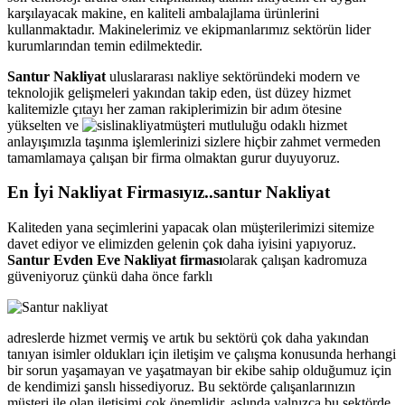
karşılayacak makine, en kaliteli ambalajlama ürünlerini
kullanmaktadır. Makinelerimiz ve ekipmanlarımız sektörün lider
kurumlarından temin edilmektedir.
Santur Nakliyat
uluslararası nakliye sektöründeki modern ve
teknolojik gelişmeleri yakından takip eden, üst düzey hizmet
kalitemizle çıtayı her zaman rakiplerimizin bir adım ötesine
yükselten ve
müşteri mutluluğu odaklı hizmet
anlayışımızla taşınma işlemlerinizi sizlere hiçbir zahmet vermeden
tamamlamaya çalışan bir firma olmaktan gurur duyuyoruz.
En İyi Nakliyat Firmasıyız..santur Nakliyat
Kaliteden yana seçimlerini yapacak olan müşterilerimizi sitemize
davet ediyor ve elimizden gelenin çok daha iyisini yapıyoruz.
Santur Evden Eve Nakliyat firması
olarak çalışan kadromuza
güveniyoruz çünkü daha önce farklı
adreslerde hizmet vermiş ve artık bu sektörü çok daha yakından
tanıyan isimler oldukları için iletişim ve çalışma konusunda herhangi
bir sorun yaşamayan ve yaşatmayan bir ekibe sahip olduğumuz için
de kendimizi şanslı hissediyoruz. Bu sektörde çalışanlarınızın
müşteri ile olan iletişimi çok önemlidir, aslında yalnızca bu sektörde