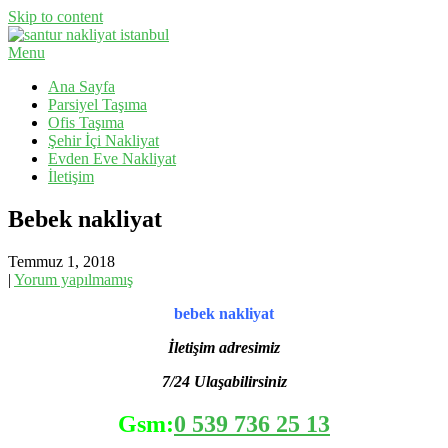
Skip to content
Menu
Evden Eve Nakliyat, İş Yeri Taşıma, Eşya Taşıma
Santur Nakliyat
Ana Sayfa
Parsiyel Taşıma
Ofis Taşıma
Şehir İçi Nakliyat
Evden Eve Nakliyat
İletişim
Bebek nakliyat
Temmuz 1, 2018
|
Yorum yapılmamış
bebek nakliyat
İletişim adresimiz
7/24 Ulaşabilirsiniz
Gsm:
0 539 736 25 13