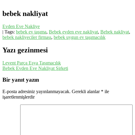
bebek nakliyat
Evden Eve Nakliye
| Tags:
bebek ev taşıma
,
Bebek evden eve nakliyat
,
Bebek nakliyat
,
bebek nakliyeciler firması
,
bebek uygun ev taşımacılık
Yazı gezinmesi
Levent Parça Eşya Taşımacılık
Bebek Evden Eve Nakliyat Şirketi
Bir yanıt yazın
E-posta adresiniz yayınlanmayacak.
Gerekli alanlar
*
ile
işaretlenmişlerdir