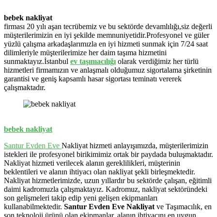
bebek nakliyat
firması 20 yılı aşan tecrübemiz ve bu sektörde devamlılığı,siz değerli
müşterilerimizin en iyi şekilde memnuniyetidir.Profesyonel ve güler
yüzlü çalışma arkadaşlarımızla en iyi hizmeti sunmak için 7/24 saat
dilimleriyle müşterilerimize her daim taşıma hizmetini
sunmaktayız.İstanbul
ev
taşımacılığı
olarak verdiğimiz her türlü
hizmetleri firmamızın ve anlaşmalı olduğumuz sigortalama şirketinin
garantisi ve geniş kapsamlı hasar sigortası teminatı vererek
çalışmaktadır.
bebek nakliyat
Santur Evden Eve
Nakliyat hizmeti anlayışımızda, müşterilerimizin
istekleri ile profesyonel birikimimiz ortak bir paydada buluşmaktadır.
Nakliyat hizmeti verilecek alanın gereklilikleri, müşterinin
beklentileri ve alanın ihtiyacı olan nakliyat şekli birleşmektedir.
Nakliyat hizmetlerimizde, uzun yıllardır bu sektörde çalışan, eğitimli
daimi kadromuzla çalışmaktayız. Kadromuz, nakliyat sektöründeki
son gelişmeleri takip edip yeni gelişen ekipmanları
kullanabilmektedir.
Santur Evden Eve Nakliyat
ve Taşımacılık, en
son teknoloji ürünü olan ekipmanlar, alanın ihtiyacını en uygun