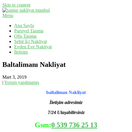
Skip to content
Menu
Evden Eve Nakliyat, İş Yeri Taşıma, Eşya Taşıma
Santur Nakliyat
Ana Sayfa
Parsiyel Taşıma
Ofis Taşıma
Şehir İçi Nakliyat
Evden Eve Nakliyat
İletişim
Baltalimanı Nakliyat
Mart 3, 2019
|
Yorum yapılmamış
baltaliman Nakliyat
İletişim adresimiz
7/24 Ulaşabilirsiniz
Gsm:
0 539 736 25 13