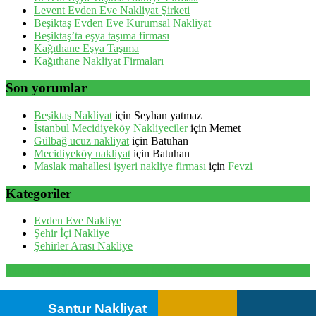
Levent Evden Eve Nakliyat Şirketi
Beşiktaş Evden Eve Kurumsal Nakliyat
Beşiktaş’ta eşya taşıma firması
Kağıthane Eşya Taşıma
Kağıthane Nakliyat Firmaları
Son yorumlar
Beşiktaş Nakliyat
için
Seyhan yatmaz
İstanbul Mecidiyeköy Nakliyeciler
için
Memet
Gülbağ ucuz nakliyat
için
Batuhan
Mecidiyeköy nakliyat
için
Batuhan
Maslak mahallesi işyeri nakliye firması
için
Fevzi
Kategoriler
Evden Eve Nakliye
Şehir İçi Nakliye
Şehirler Arası Nakliye
Santur Nakliyat 2026 . Powered by WordPress
Santur Nakliyat