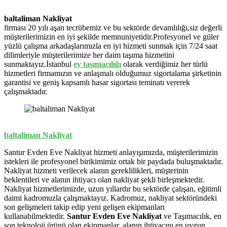
baltaliman Nakliyat
firması 20 yılı aşan tecrübemiz ve bu sektörde devamlılığı,siz değerli
müşterilerimizin en iyi şekilde memnuniyetidir.Profesyonel ve güler
yüzlü çalışma arkadaşlarımızla en iyi hizmeti sunmak için 7/24 saat
dilimleriyle müşterilerimize her daim taşıma hizmetini
sunmaktayız.İstanbul
ev
taşımacılığı
olarak verdiğimiz her türlü
hizmetleri firmamızın ve anlaşmalı olduğumuz sigortalama şirketinin
garantisi ve geniş kapsamlı hasar sigortası teminatı vererek
çalışmaktadır.
baltaliman Nakliyat
Santur Evden Eve Nakliyat hizmeti anlayışımızda, müşterilerimizin
istekleri ile profesyonel birikimimiz ortak bir paydada buluşmaktadır.
Nakliyat hizmeti verilecek alanın gereklilikleri, müşterinin
beklentileri ve alanın ihtiyacı olan nakliyat şekli birleşmektedir.
Nakliyat hizmetlerimizde, uzun yıllardır bu sektörde çalışan, eğitimli
daimi kadromuzla çalışmaktayız. Kadromuz, nakliyat sektöründeki
son gelişmeleri takip edip yeni gelişen ekipmanları
kullanabilmektedir.
Santur Evden Eve Nakliyat
ve Taşımacılık, en
son teknoloji ürünü olan ekipmanlar, alanın ihtiyacını en uygun