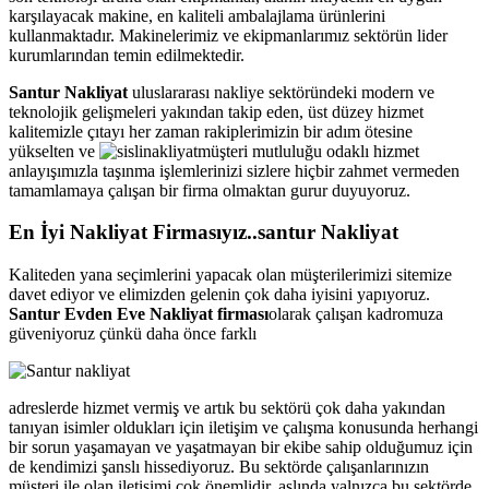
karşılayacak makine, en kaliteli ambalajlama ürünlerini
kullanmaktadır. Makinelerimiz ve ekipmanlarımız sektörün lider
kurumlarından temin edilmektedir.
Santur Nakliyat
uluslararası nakliye sektöründeki modern ve
teknolojik gelişmeleri yakından takip eden, üst düzey hizmet
kalitemizle çıtayı her zaman rakiplerimizin bir adım ötesine
yükselten ve
müşteri mutluluğu odaklı hizmet
anlayışımızla taşınma işlemlerinizi sizlere hiçbir zahmet vermeden
tamamlamaya çalışan bir firma olmaktan gurur duyuyoruz.
En İyi Nakliyat Firmasıyız..santur Nakliyat
Kaliteden yana seçimlerini yapacak olan müşterilerimizi sitemize
davet ediyor ve elimizden gelenin çok daha iyisini yapıyoruz.
Santur Evden Eve Nakliyat firması
olarak çalışan kadromuza
güveniyoruz çünkü daha önce farklı
adreslerde hizmet vermiş ve artık bu sektörü çok daha yakından
tanıyan isimler oldukları için iletişim ve çalışma konusunda herhangi
bir sorun yaşamayan ve yaşatmayan bir ekibe sahip olduğumuz için
de kendimizi şanslı hissediyoruz. Bu sektörde çalışanlarınızın
müşteri ile olan iletişimi çok önemlidir, aslında yalnızca bu sektörde