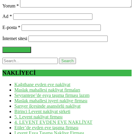
Yorum
*
Ad
*
E-posta
*
İnternet sitesi
NAKLİYECİ
Kağıthane evden eve nakliyat
Maslak mahallesi nakliyat firmaları
Seyrantepe’de eşya taşıma firması lazım
Maslak mahallesi işyeri nakliye firması
Sarıyer ilçesinde asansörlü nakliyat
Birinci Levent nakliyat şirketi
5. Levent nakliyat firması
4. LEVENT EVDEN EVE NAKLİYAT
Etiler’de evden eve taşıma firması
Levent Eşya Taşıma Nakliye Firması