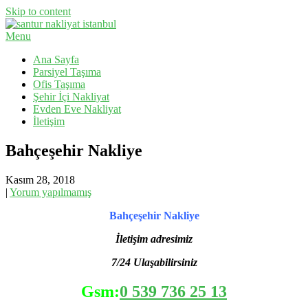
Skip to content
Menu
Evden Eve Nakliyat, İş Yeri Taşıma, Eşya Taşıma
Santur Nakliyat
Ana Sayfa
Parsiyel Taşıma
Ofis Taşıma
Şehir İçi Nakliyat
Evden Eve Nakliyat
İletişim
Bahçeşehir Nakliye
Kasım 28, 2018
|
Yorum yapılmamış
Bahçeşehir Nakliye
İletişim adresimiz
7/24 Ulaşabilirsiniz
Gsm:
0 539 736 25 13