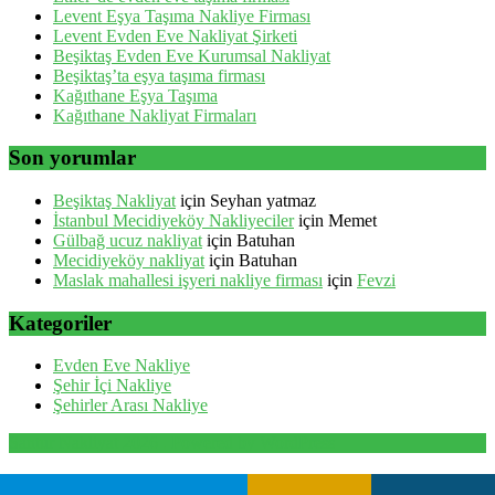
Levent Eşya Taşıma Nakliye Firması
Levent Evden Eve Nakliyat Şirketi
Beşiktaş Evden Eve Kurumsal Nakliyat
Beşiktaş’ta eşya taşıma firması
Kağıthane Eşya Taşıma
Kağıthane Nakliyat Firmaları
Son yorumlar
Beşiktaş Nakliyat
için
Seyhan yatmaz
İstanbul Mecidiyeköy Nakliyeciler
için
Memet
Gülbağ ucuz nakliyat
için
Batuhan
Mecidiyeköy nakliyat
için
Batuhan
Maslak mahallesi işyeri nakliye firması
için
Fevzi
Kategoriler
Evden Eve Nakliye
Şehir İçi Nakliye
Şehirler Arası Nakliye
Santur Nakliyat 2026 . Powered by WordPress