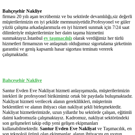
Bahçeşehir Nakliye
firması 20 yılı aşan tecrübemiz ve bu sektörde devamlılığı,siz değerli
müşterilerimizin en iyi şekilde memnuniyetidir.Profesyonel ve güler
yüzlü çalışma arkadaşlarımızla en iyi hizmeti sunmak için 7/24 saat
dilimleriyle müşterilerimize her daim taşıma hizmetini
sunmaktayız.İstanbul
ev
taşımacılığı
olarak verdiğimiz her türlü
hizmetleri firmamızın ve anlaşmalı olduğumuz sigortalama şirketinin
garantisi ve geniş kapsamlı hasar sigortası teminatı vererek
çalışmaktadır.
Bahçeşehir Nakliye
Santur Evden Eve Nakliyat hizmeti anlayışımızda, müşterilerimizin
istekleri ile profesyonel birikimimiz ortak bir paydada buluşmaktadır.
Nakliyat hizmeti verilecek alanın gereklilikleri, müşterinin
beklentileri ve alanın ihtiyacı olan nakliyat şekli birleşmektedir.
Nakliyat hizmetlerimizde, uzun yıllardır bu sektörde çalışan, eğitimli
daimi kadromuzla çalışmaktayız. Kadromuz, nakliyat sektöründeki
son gelişmeleri takip edip yeni gelişen ekipmanları
kullanabilmektedir.
Santur Evden Eve Nakliyat
ve Taşımacılık, en
son teknoloji ürünü olan ekipmanlar, alanın ihtiyacını en uygun