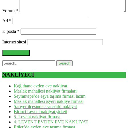
Yorum
*
Ad
*
E-posta
*
İnternet sitesi
NAKLİYECİ
Kağıthane evden eve nakliyat
Maslak mahallesi nakliyat firmaları
Seyrantepe’de eşya taşıma firması lazım
Maslak mahallesi işyeri nakliye firması
Sarıyer ilçesinde asansörlü nakliyat
Birinci Levent nakliyat şirketi
5. Levent nakliyat firması
4. LEVENT EVDEN EVE NAKLİYAT
Etiler’de evden eve taşıma firması