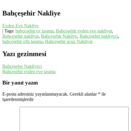
Bahçeşehir Nakliye
Evden Eve Nakliye
| Tags:
bahçeşehir ev taşıma
,
Bahçeşehir evden eve nakliyat
,
Bahçeşehir nakliyat
,
Bahçeşehir Nakliye
,
Bahçeşehir nakliyeci
,
bahçeşehir ofis taşıma
,
Bahçeşehir ucuz Nakliyat
Yazı gezinmesi
Bahçeşehir Nakliyeci
Bahçeşehir evden eve taşıma
Bir yanıt yazın
E-posta adresiniz yayınlanmayacak.
Gerekli alanlar
*
ile
işaretlenmişlerdir