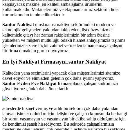
karşılayacak makine, en kaliteli ambalajlama ürünlerini
kullanmaktadır. Makinelerimiz ve ekipmanlarımız sektörün lider
kurumlarından temin edilmektedir.
Santur Nakliyat
uluslararası nakliye sektöründeki modern ve
teknolojik gelişmeleri yakından takip eden, üst düzey hizmet
kalitemizle çıtayı her zaman rakiplerimizin bir adım ötesine
yükselten ve
müşteri mutluluğu odaklı hizmet anlayışımızla taşınma
işlemlerinizi sizlere hiçbir zahmet vermeden tamamlamaya çalışan
bir firma olmaktan gurur duyuyoruz.
En İyi Nakliyat Firmasıyız..santur Nakliyat
Kaliteden yana seçimlerini yapacak olan müşterilerimizi sitemize
davet ediyor ve elimizden gelenin çok daha iyisini yapıyoruz.
Santur Evden Eve Nakliyat firması
olarak çalışan kadromuza
güveniyoruz çünkü daha önce farklı
adreslerde hizmet vermiş ve artık bu sektörü çok daha yakından
tanıyan isimler oldukları için iletişim ve çalışma konusunda herhangi
bir sorun yaşamayan ve yaşatmayan bir ekibe sahip olduğumuz için
de kendimizi şanslı hissediyoruz. Bu sektörde çalışanlarınızın
müşteri ile olan iletişimi çok önemlidir, aslında yalnızca bu sektörde