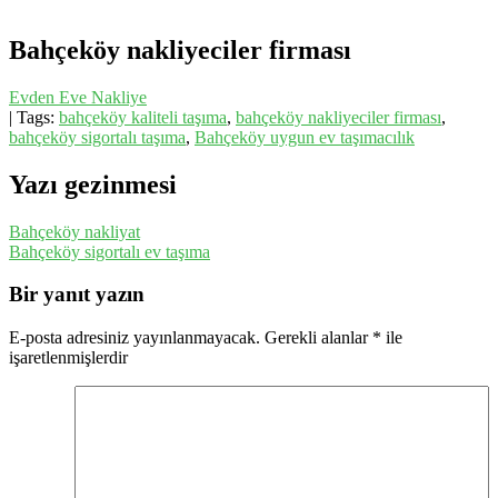
Bahçeköy nakliyeciler firması
Evden Eve Nakliye
| Tags:
bahçeköy kaliteli taşıma
,
bahçeköy nakliyeciler firması
,
bahçeköy sigortalı taşıma
,
Bahçeköy uygun ev taşımacılık
Yazı gezinmesi
Bahçeköy nakliyat
Bahçeköy sigortalı ev taşıma
Bir yanıt yazın
E-posta adresiniz yayınlanmayacak.
Gerekli alanlar
*
ile
işaretlenmişlerdir