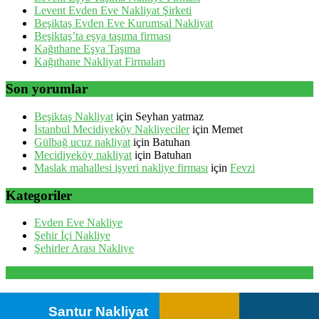
Levent Evden Eve Nakliyat Şirketi
Beşiktaş Evden Eve Kurumsal Nakliyat
Beşiktaş’ta eşya taşıma firması
Kağıthane Eşya Taşıma
Kağıthane Nakliyat Firmaları
Son yorumlar
Beşiktaş Nakliyat
için
Seyhan yatmaz
İstanbul Mecidiyeköy Nakliyeciler
için
Memet
Gülbağ ucuz nakliyat
için
Batuhan
Mecidiyeköy nakliyat
için
Batuhan
Maslak mahallesi işyeri nakliye firması
için
Fevzi
Kategoriler
Evden Eve Nakliye
Şehir İçi Nakliye
Şehirler Arası Nakliye
Santur Nakliyat 2026 . Powered by WordPress
Santur Nakliyat