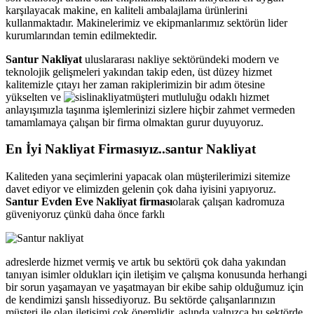
karşılayacak makine, en kaliteli ambalajlama ürünlerini
kullanmaktadır. Makinelerimiz ve ekipmanlarımız sektörün lider
kurumlarından temin edilmektedir.
Santur Nakliyat
uluslararası nakliye sektöründeki modern ve
teknolojik gelişmeleri yakından takip eden, üst düzey hizmet
kalitemizle çıtayı her zaman rakiplerimizin bir adım ötesine
yükselten ve
müşteri mutluluğu odaklı hizmet
anlayışımızla taşınma işlemlerinizi sizlere hiçbir zahmet vermeden
tamamlamaya çalışan bir firma olmaktan gurur duyuyoruz.
En İyi Nakliyat Firmasıyız..santur Nakliyat
Kaliteden yana seçimlerini yapacak olan müşterilerimizi sitemize
davet ediyor ve elimizden gelenin çok daha iyisini yapıyoruz.
Santur Evden Eve Nakliyat firması
olarak çalışan kadromuza
güveniyoruz çünkü daha önce farklı
adreslerde hizmet vermiş ve artık bu sektörü çok daha yakından
tanıyan isimler oldukları için iletişim ve çalışma konusunda herhangi
bir sorun yaşamayan ve yaşatmayan bir ekibe sahip olduğumuz için
de kendimizi şanslı hissediyoruz. Bu sektörde çalışanlarınızın
müşteri ile olan iletişimi çok önemlidir, aslında yalnızca bu sektörde