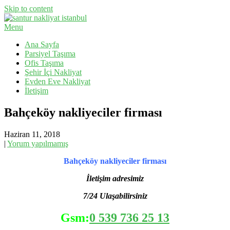
Skip to content
Menu
Evden Eve Nakliyat, İş Yeri Taşıma, Eşya Taşıma
Santur Nakliyat
Ana Sayfa
Parsiyel Taşıma
Ofis Taşıma
Şehir İçi Nakliyat
Evden Eve Nakliyat
İletişim
Bahçeköy nakliyeciler firması
Haziran 11, 2018
|
Yorum yapılmamış
Bahçeköy nakliyeciler firması
İletişim adresimiz
7/24 Ulaşabilirsiniz
Gsm:
0 539 736 25 13