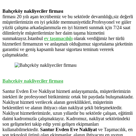
Bahçeköy nakliyeciler firması
firması 20 yılı aşan tecrübemiz ve bu sektörde devamlılığı,siz değerli
müşterilerimizin en iyi şekilde memnuniyetidir.Profesyonel ve güler
yüzlü çalışma arkadaşlarımızla en iyi hizmeti sunmak için 7/24 saat
dilimleriyle müşterilerimize her daim taşıma hizmetini
sunmaktayız.İstanbul
ev
taşımacılığı
olarak verdiğimiz her türlü
hizmetleri firmamızın ve anlaşmalı olduğumuz sigortalama şirketinin
garantisi ve geniş kapsamlı hasar sigortası teminatı vererek
çalışmaktadır.
Bahçeköy nakliyeciler firması
Santur Evden Eve Nakliyat hizmeti anlayışımızda, müşterilerimizin
istekleri ile profesyonel birikimimiz ortak bir paydada buluşmaktadır.
Nakliyat hizmeti verilecek alanın gereklilikleri, müşterinin
beklentileri ve alanın ihtiyacı olan nakliyat şekli birleşmektedir.
Nakliyat hizmetlerimizde, uzun yıllardır bu sektörde çalışan, eğitimli
daimi kadromuzla çalışmaktayız. Kadromuz, nakliyat sektöründeki
son gelişmeleri takip edip yeni gelişen ekipmanları
kullanabilmektedir.
Santur Evden Eve Nakliyat
ve Taşımacılık, en
son teknoloji ürünü olan ekipmanlar, alanın ihtiyacını en uygun