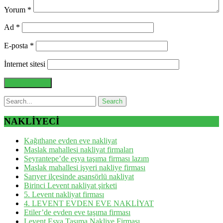
Yorum
*
Ad
*
E-posta
*
İnternet sitesi
NAKLİYECİ
Kağıthane evden eve nakliyat
Maslak mahallesi nakliyat firmaları
Seyrantepe’de eşya taşıma firması lazım
Maslak mahallesi işyeri nakliye firması
Sarıyer ilçesinde asansörlü nakliyat
Birinci Levent nakliyat şirketi
5. Levent nakliyat firması
4. LEVENT EVDEN EVE NAKLİYAT
Etiler’de evden eve taşıma firması
Levent Eşya Taşıma Nakliye Firması