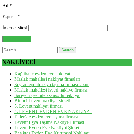
Ad
*
E-posta
*
İnternet sitesi
NAKLİYECİ
Kağıthane evden eve nakliyat
Maslak mahallesi nakliyat firmaları
Seyrantepe’de eşya taşıma firması lazım
Maslak mahallesi işyeri nakliye firması
Sarıyer ilçesinde asansörlü nakliyat
Birinci Levent nakliyat şirketi
5. Levent nakliyat firması
4. LEVENT EVDEN EVE NAKLİYAT
Etiler’de evden eve taşıma firması
Levent Eşya Taşıma Nakliye Firması
Levent Evden Eve Nakliyat Şirketi
Beşiktaş Evden Eve Kurumsal Nakliyat