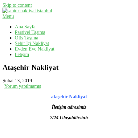
Skip to content
Menu
Evden Eve Nakliyat, İş Yeri Taşıma, Eşya Taşıma
Santur Nakliyat
Ana Sayfa
Parsiyel Taşıma
Ofis Taşıma
Şehir İçi Nakliyat
Evden Eve Nakliyat
İletişim
Ataşehir Nakliyat
Şubat 13, 2019
|
Yorum yapılmamış
ataşehir Nakliyat
İletişim adresimiz
7/24 Ulaşabilirsiniz