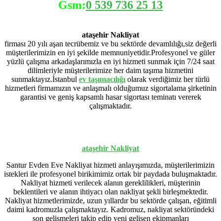
Gsm:
0 539 736 25 13
ataşehir Nakliyat
firması 20 yılı aşan tecrübemiz ve bu sektörde devamlılığı,siz değerli
müşterilerimizin en iyi şekilde memnuniyetidir.Profesyonel ve güler
yüzlü çalışma arkadaşlarımızla en iyi hizmeti sunmak için 7/24 saat
dilimleriyle müşterilerimize her daim taşıma hizmetini
sunmaktayız.İstanbul
ev
taşımacılığı
olarak verdiğimiz her türlü
hizmetleri firmamızın ve anlaşmalı olduğumuz sigortalama şirketinin
garantisi ve geniş kapsamlı hasar sigortası teminatı vererek
çalışmaktadır.
ataşehir Nakliyat
Santur Evden Eve Nakliyat hizmeti anlayışımızda, müşterilerimizin
istekleri ile profesyonel birikimimiz ortak bir paydada buluşmaktadır.
Nakliyat hizmeti verilecek alanın gereklilikleri, müşterinin
beklentileri ve alanın ihtiyacı olan nakliyat şekli birleşmektedir.
Nakliyat hizmetlerimizde, uzun yıllardır bu sektörde çalışan, eğitimli
daimi kadromuzla çalışmaktayız. Kadromuz, nakliyat sektöründeki
son gelişmeleri takip edip yeni gelişen ekipmanları