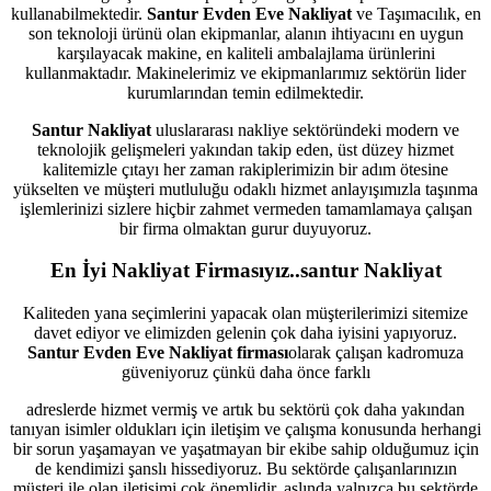
kullanabilmektedir.
Santur Evden Eve Nakliyat
ve Taşımacılık, en
son teknoloji ürünü olan ekipmanlar, alanın ihtiyacını en uygun
karşılayacak makine, en kaliteli ambalajlama ürünlerini
kullanmaktadır. Makinelerimiz ve ekipmanlarımız sektörün lider
kurumlarından temin edilmektedir.
Santur Nakliyat
uluslararası nakliye sektöründeki modern ve
teknolojik gelişmeleri yakından takip eden, üst düzey hizmet
kalitemizle çıtayı her zaman rakiplerimizin bir adım ötesine
yükselten ve müşteri mutluluğu odaklı hizmet anlayışımızla taşınma
işlemlerinizi sizlere hiçbir zahmet vermeden tamamlamaya çalışan
bir firma olmaktan gurur duyuyoruz.
En İyi Nakliyat Firmasıyız..santur Nakliyat
Kaliteden yana seçimlerini yapacak olan müşterilerimizi sitemize
davet ediyor ve elimizden gelenin çok daha iyisini yapıyoruz.
Santur Evden Eve Nakliyat firması
olarak çalışan kadromuza
güveniyoruz çünkü daha önce farklı
adreslerde hizmet vermiş ve artık bu sektörü çok daha yakından
tanıyan isimler oldukları için iletişim ve çalışma konusunda herhangi
bir sorun yaşamayan ve yaşatmayan bir ekibe sahip olduğumuz için
de kendimizi şanslı hissediyoruz. Bu sektörde çalışanlarınızın
müşteri ile olan iletişimi çok önemlidir, aslında yalnızca bu sektörde