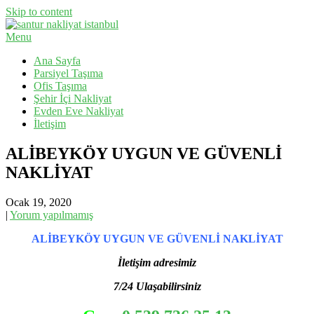
Skip to content
Menu
Evden Eve Nakliyat, İş Yeri Taşıma, Eşya Taşıma
Santur Nakliyat
Ana Sayfa
Parsiyel Taşıma
Ofis Taşıma
Şehir İçi Nakliyat
Evden Eve Nakliyat
İletişim
ALİBEYKÖY UYGUN VE GÜVENLİ
NAKLİYAT
Ocak 19, 2020
|
Yorum yapılmamış
ALİBEYKÖY UYGUN VE GÜVENLİ NAKLİYAT
İletişim adresimiz
7/24 Ulaşabilirsiniz