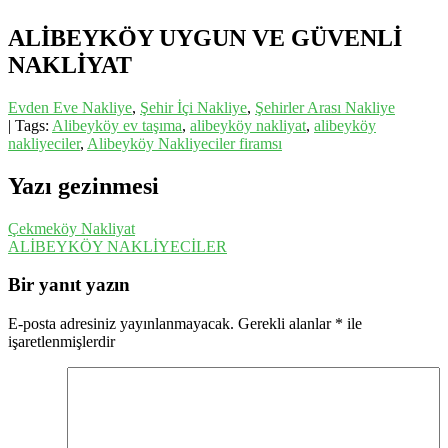
ALİBEYKÖY UYGUN VE GÜVENLİ
NAKLİYAT
Evden Eve Nakliye
,
Şehir İçi Nakliye
,
Şehirler Arası Nakliye
| Tags:
Alibeyköy ev taşıma
,
alibeyköy nakliyat
,
alibeyköy
nakliyeciler
,
Alibeyköy Nakliyeciler firamsı
Yazı gezinmesi
Çekmeköy Nakliyat
ALİBEYKÖY NAKLİYECİLER
Bir yanıt yazın
E-posta adresiniz yayınlanmayacak.
Gerekli alanlar
*
ile
işaretlenmişlerdir