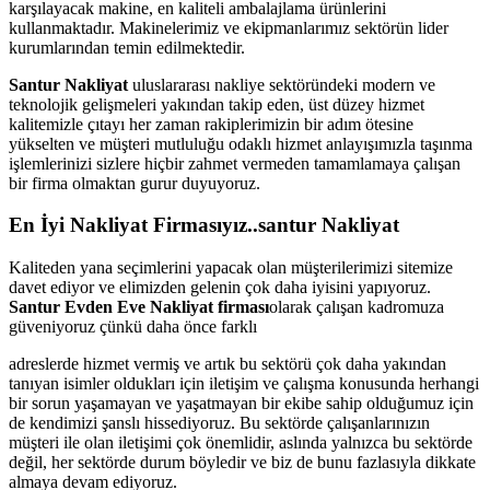
karşılayacak makine, en kaliteli ambalajlama ürünlerini
kullanmaktadır. Makinelerimiz ve ekipmanlarımız sektörün lider
kurumlarından temin edilmektedir.
Santur Nakliyat
uluslararası nakliye sektöründeki modern ve
teknolojik gelişmeleri yakından takip eden, üst düzey hizmet
kalitemizle çıtayı her zaman rakiplerimizin bir adım ötesine
yükselten ve müşteri mutluluğu odaklı hizmet anlayışımızla taşınma
işlemlerinizi sizlere hiçbir zahmet vermeden tamamlamaya çalışan
bir firma olmaktan gurur duyuyoruz.
En İyi Nakliyat Firmasıyız..santur Nakliyat
Kaliteden yana seçimlerini yapacak olan müşterilerimizi sitemize
davet ediyor ve elimizden gelenin çok daha iyisini yapıyoruz.
Santur Evden Eve Nakliyat firması
olarak çalışan kadromuza
güveniyoruz çünkü daha önce farklı
adreslerde hizmet vermiş ve artık bu sektörü çok daha yakından
tanıyan isimler oldukları için iletişim ve çalışma konusunda herhangi
bir sorun yaşamayan ve yaşatmayan bir ekibe sahip olduğumuz için
de kendimizi şanslı hissediyoruz. Bu sektörde çalışanlarınızın
müşteri ile olan iletişimi çok önemlidir, aslında yalnızca bu sektörde
değil, her sektörde durum böyledir ve biz de bunu fazlasıyla dikkate
almaya devam ediyoruz.