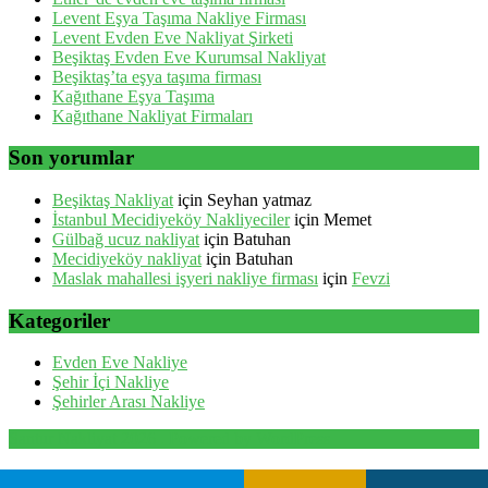
Levent Eşya Taşıma Nakliye Firması
Levent Evden Eve Nakliyat Şirketi
Beşiktaş Evden Eve Kurumsal Nakliyat
Beşiktaş’ta eşya taşıma firması
Kağıthane Eşya Taşıma
Kağıthane Nakliyat Firmaları
Son yorumlar
Beşiktaş Nakliyat
için
Seyhan yatmaz
İstanbul Mecidiyeköy Nakliyeciler
için
Memet
Gülbağ ucuz nakliyat
için
Batuhan
Mecidiyeköy nakliyat
için
Batuhan
Maslak mahallesi işyeri nakliye firması
için
Fevzi
Kategoriler
Evden Eve Nakliye
Şehir İçi Nakliye
Şehirler Arası Nakliye
Santur Nakliyat 2026 . Powered by WordPress