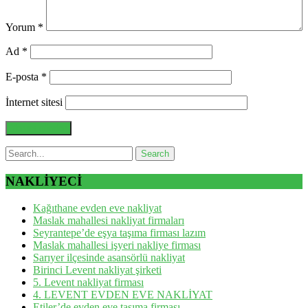
Yorum
*
Ad
*
E-posta
*
İnternet sitesi
NAKLİYECİ
Kağıthane evden eve nakliyat
Maslak mahallesi nakliyat firmaları
Seyrantepe’de eşya taşıma firması lazım
Maslak mahallesi işyeri nakliye firması
Sarıyer ilçesinde asansörlü nakliyat
Birinci Levent nakliyat şirketi
5. Levent nakliyat firması
4. LEVENT EVDEN EVE NAKLİYAT
Etiler’de evden eve taşıma firması