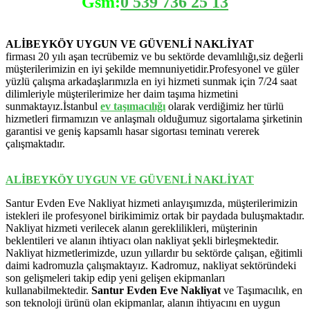
Gsm:
0 539 736 25 13
ALİBEYKÖY UYGUN VE GÜVENLİ NAKLİYAT
firması 20 yılı aşan tecrübemiz ve bu sektörde devamlılığı,siz değerli
müşterilerimizin en iyi şekilde memnuniyetidir.Profesyonel ve güler
yüzlü çalışma arkadaşlarımızla en iyi hizmeti sunmak için 7/24 saat
dilimleriyle müşterilerimize her daim taşıma hizmetini
sunmaktayız.İstanbul
ev
taşımacılığı
olarak verdiğimiz her türlü
hizmetleri firmamızın ve anlaşmalı olduğumuz sigortalama şirketinin
garantisi ve geniş kapsamlı hasar sigortası teminatı vererek
çalışmaktadır.
ALİBEYKÖY UYGUN VE GÜVENLİ NAKLİYAT
Santur Evden Eve Nakliyat hizmeti anlayışımızda, müşterilerimizin
istekleri ile profesyonel birikimimiz ortak bir paydada buluşmaktadır.
Nakliyat hizmeti verilecek alanın gereklilikleri, müşterinin
beklentileri ve alanın ihtiyacı olan nakliyat şekli birleşmektedir.
Nakliyat hizmetlerimizde, uzun yıllardır bu sektörde çalışan, eğitimli
daimi kadromuzla çalışmaktayız. Kadromuz, nakliyat sektöründeki
son gelişmeleri takip edip yeni gelişen ekipmanları
kullanabilmektedir.
Santur Evden Eve Nakliyat
ve Taşımacılık, en
son teknoloji ürünü olan ekipmanlar, alanın ihtiyacını en uygun