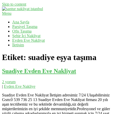
Skip to content
Menu
Evden Eve Nakliyat, İş Yeri Taşıma, Eşya Taşıma
Santur Nakliyat
Ana Sayfa
Parsiyel Taşıma
Ofis Taşıma
Şehir İçi Nakliyat
Evden Eve Nakliyat
İletişim
Etiket:
suadiye eşya taşıma
Suadiye Evden Eve Nakliyat
2 yorum
|
Evden Eve Nakliye
Suadiye Evden Eve Nakliyat İletişim adresimiz 7/24 Ulaşabilirsiniz
Gsm:0 539 736 25 13 Suadiye Evden Eve Nakliyat firması 20 yılı
aşan tecrübemiz ve bu sektörde devamlılığı,siz değerli
müşterilerimizin en iyi şekilde memnuniyetidir.Profesyonel ve güler
yüzlü çalışma arkadaşlarımızla en iyi hizmeti sunmak için 7/24 saat