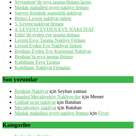
Seyrantepe’de eşya taşıma firması lazım
Maslak mahallesi işyeri nakliye firması
Sarıyer ilçesinde asansörlü nakliyat
Birinci Levent nakliyat şirketi
5. Levent nakliyat firması
4. LEVENT EVDEN EVE NAKLİYAT
Etiler’de evden eve taşıma firması
Levent Eşya Taşıma Nakliye Firması
Levent Evden Eve Nakliyat Şirketi
Beşiktaş Evden Eve Kurumsal Nakliyat
Beşiktaş’ta eşya taşıma firması
Kağıthane Eşya Taşıma
Kağıthane Nakliyat Firmaları
Son yorumlar
Beşiktaş Nakliyat
için
Seyhan yatmaz
İstanbul Mecidiyeköy Nakliyeciler
için
Memet
Gülbağ ucuz nakliyat
için
Batuhan
Mecidiyeköy nakliyat
için
Batuhan
Maslak mahallesi işyeri nakliye firması
için
Fevzi
Kategoriler